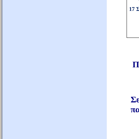
17 
Π
Σε
πα