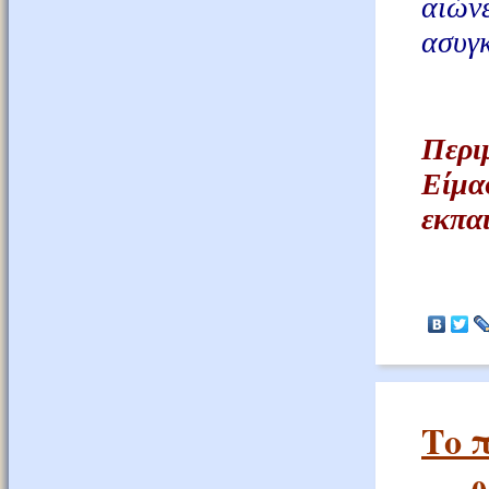
αιών
ασυγκ
Περι
Είμα
εκπα
Το 