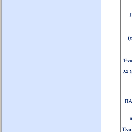
Τ
(ε
Ένα
24 
ΠΑ
Ένα