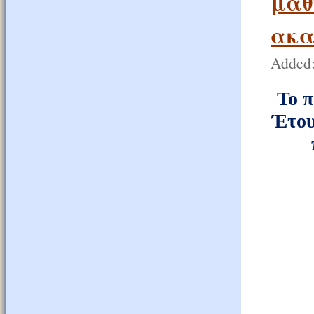
μαθ
ακα
Added:
Το 
Έτου