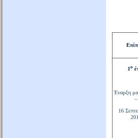
Επίπ
ο
1
έ
Έναρξη μ
–
16 Σεπτ
20