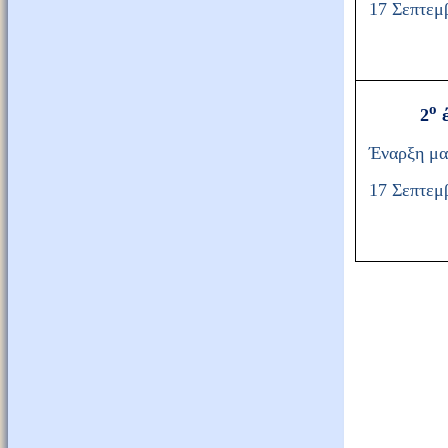
17 Σεπτεμ
ο
2
έ
Έναρξη μα
17 Σεπτεμ