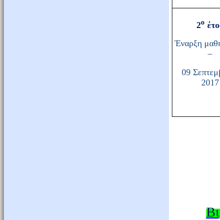
ο
2
έτο
Έναρξη μαθ
–
09 Σεπτεμ
2017
Βι