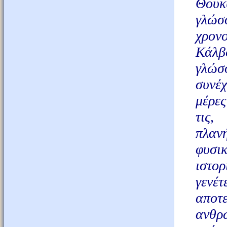
Θουκ
γλώσ
χρον
Κάλβ
γλώσ
συνέχ
μέρες
τις,
πλαν
φυσι
ιστο
γενέ
αποτε
ανθρ