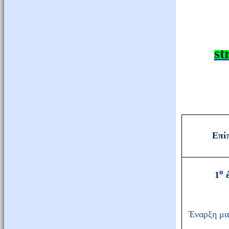
st
Επί
ο
1
έ
Έναρξη μα