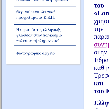
του
Θερινά εκπαιδευτικά
«
Lom
προγράμματα Κ.Ε.Π.
χρησ
την
Η σημασία της ελληνικής
γλώσσας στην παγκόσμια
παρ
πολιτιστική κληρονομιά
συνη
σ
Φωτογραφικό αρχείο
Έδρ
κα
Τρεσ
και
του
Ελλη