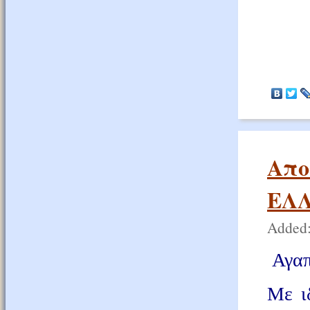
Απο
ΕΛ
Added:
Αγαπ
Με ι