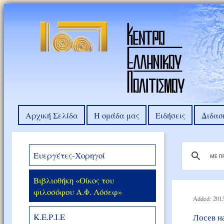
Αρχική Σελίδα
Η ομάδα μας
Ειδήσεις
Διδασ
Ευεργέτες-Χορηγοί
Βιβλιοθήκη «Οίκος του
φιλοσόφου Α.Φ. Λόσεφ»
Added: 2013
Κ.Ε.Ρ.Ι.Ε
Лосев н