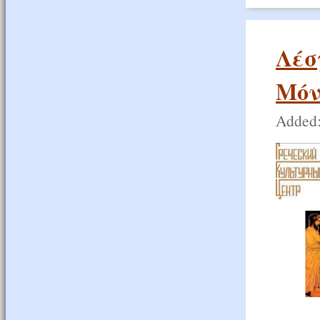
Λέσ
Μόν
Added: