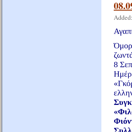
08.
Added:
Αγαπη
Όμορ
ζωντ
8 Σεπ
Ημέρ
«Γκό
ελλη
Συγκ
«Φιλ
Φιόν
Συλ