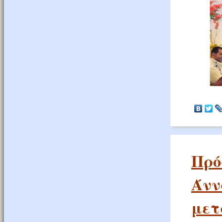
Πρό
Άνν
μετ