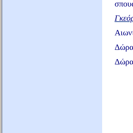
σπουα
Γκεόρ
Αιωνί
Δώρα,
Δώρα