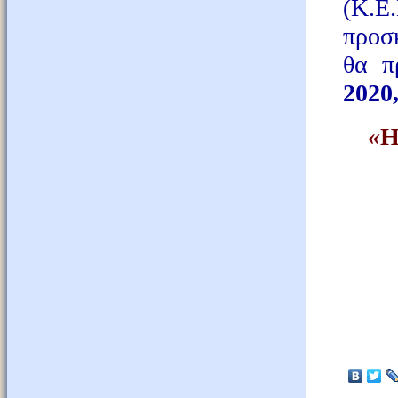
(Κ.Ε
προσ
θα π
2020
«
Η