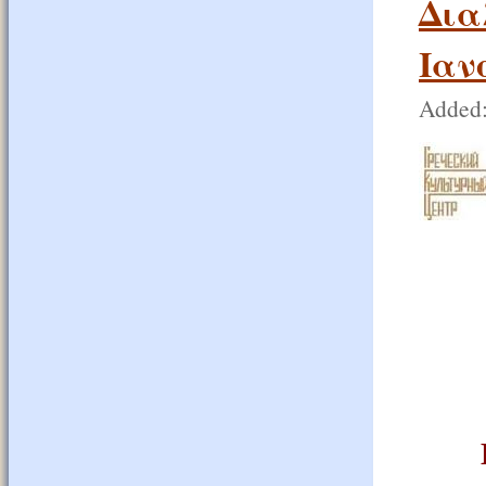
Δια
Ιαν
Added: