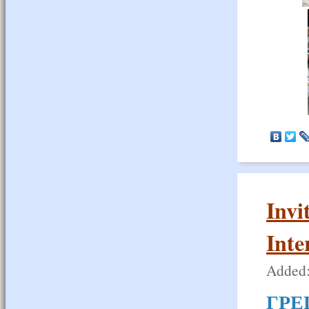
Invi
Inte
Added:
ГРЕ