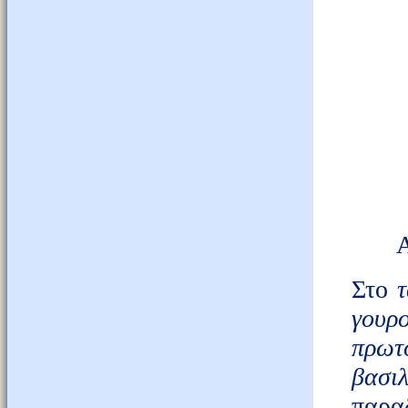
Αγαπ
Στο
γουρ
πρωτ
βασιλ
παρ