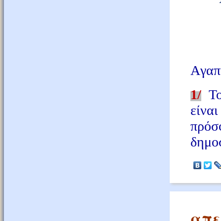
Aγαπ
1/
Τ
είνα
πρόσ
δημοσ
απε