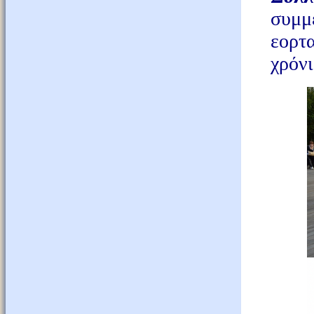
συμ
εορτ
χρόν