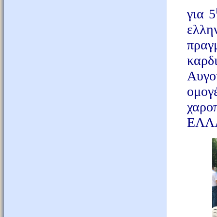
για 5
ελλ
πραγ
καρδ
Αυγο
ομογ
χαρ
ΕΛΛ