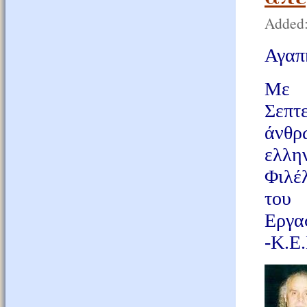
Added:
Αγαπ
Με 
Σεπτ
άνθρ
ελλην
Φιλέ
του 
Εργα
-Κ.Ε.