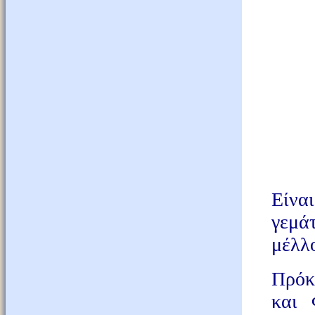
Είνα
γεμά
μέλλο
Πρόκ
και 