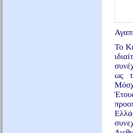
Αγαπη
Το Κ
ιδιαί
συνέ
ως τ
Μόσχ
Έτου
προοπ
Ελλά
συνε
Διεθ