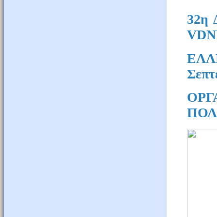
32η
VDN
ΕΛΛ
Σεπτ
ΟΡ
ΠΟΛ