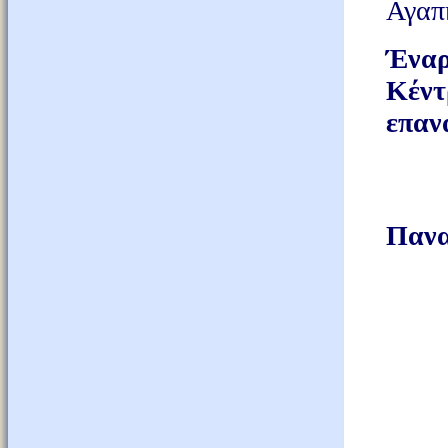
Αγαπη
Έναρ
Κέν
επαν
Καλ
Πανα