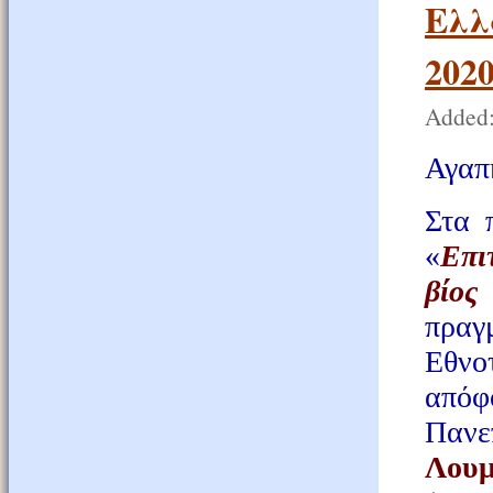
Ελλ
202
Added:
Αγαπη
Στα 
«
Επι
βίος
πραγ
Εθνο
απόφ
Παν
Λουμ