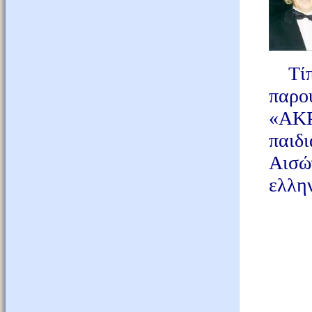
Τίπο
παρο
«ΑΚΡ
παιδ
Αισώ
ελλη