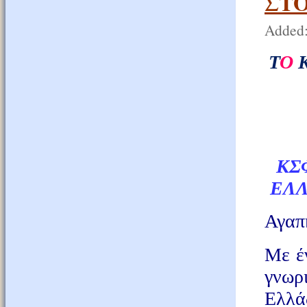
ΣΤΟ
Added:
Τ
Ο
КΣ
ΕΛΛ
Αγαπη
Με έ
γνωρ
Ελλά