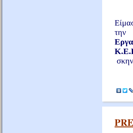
Είμα
την
Εργα
Κ.Ε.
σκην
PRE