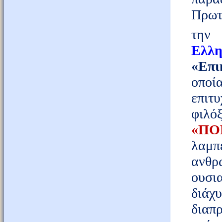
Πρωτ
τη
Ελλη
«Επι
οποί
επιτ
φιλόξ
«ΠΟ
λαμπ
ανθρ
ουσια
διάχ
διαπ