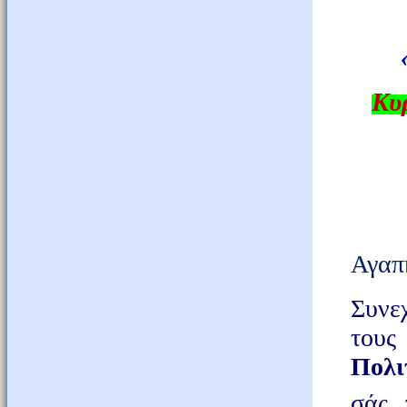
Κυρ
Αγαπ
Συνε
του
Πολι
σάς 