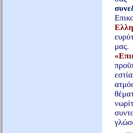
συνε
Επικ
Ελλη
ευρύ
μας
«Επ
προϋπ
εστί
ατμό
θέμα
νωρί
συντ
γλώσ