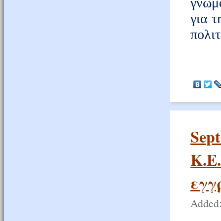
γνώμ
για τ
πολιτ
Sep
Κ.Ε
εγγ
Added: