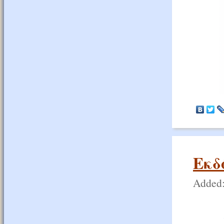
Εκδ
Added: