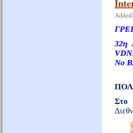
Inte
Added:
ГРЕ
32η
VDN
Νο Β
ΠΟΛ
Στο
Διεθ