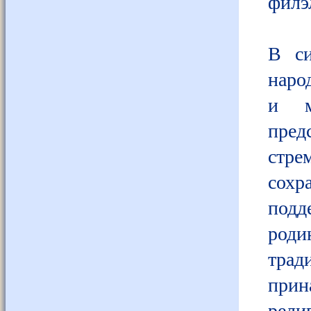
филэ
В си
наро
и м
пре
стр
сох
подд
роди
тра
прин
рел