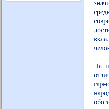
знач
сред
совр
дост
вкл
челов
На п
отли
гарм
народ
обог