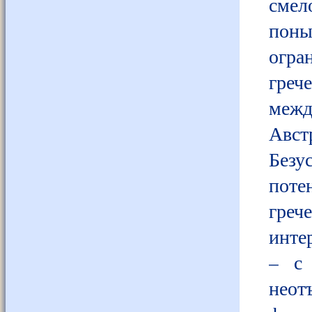
смел
пон
огр
греч
межд
Авс
Без
поте
греч
инте
– с 
неот