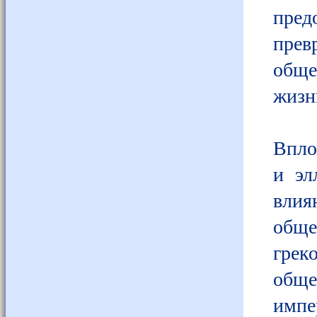
пре
пре
обще
жизн
Впло
и эл
влия
обще
грек
обще
импе