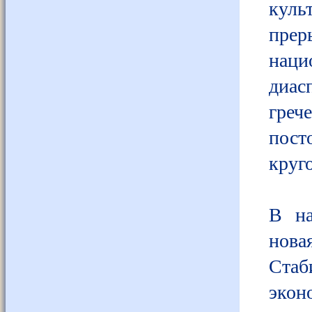
кул
прер
наци
диас
греч
пост
круг
В на
нова
Стаб
экон