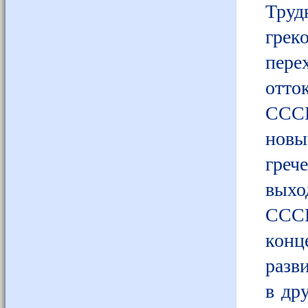
Труд
грек
пере
отто
СССР
новы
греч
выхо
СССР
конц
разв
в др