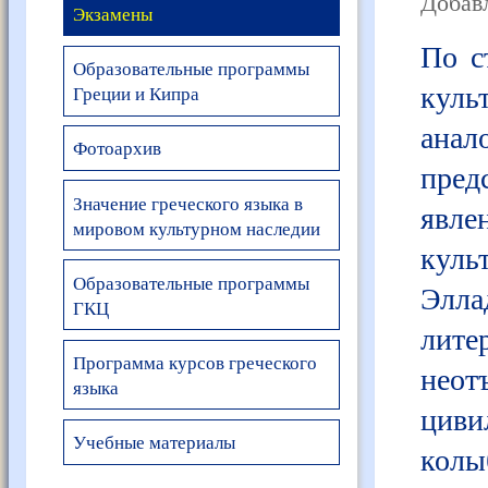
Добавл
Экзамены
По с
Образовательные программы
куль
Греции и Кипра
анал
Фотоархив
пред
Значение греческого языка в
явле
мировом культурном наследии
куль
Образовательные программы
Элл
ГКЦ
лит
Программа курсов греческого
нео
языка
циви
Учебные материалы
кол