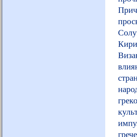
Прич
прос
Солу
Кири
Виза
влия
стра
наро
грек
куль
импу
греч