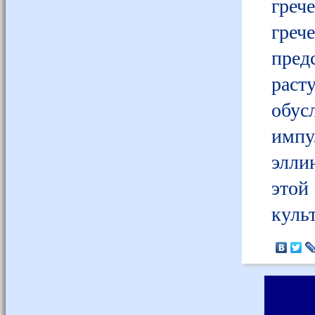
греч
греч
пред
раст
обус
импу
элли
этой
куль