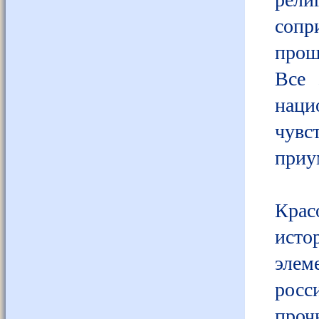
соп
прош
Все 
наци
чувс
приу
Крас
исто
элем
росс
проч