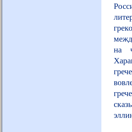
Росс
лите
грек
межд
на ч
Хара
гре
вовл
греч
сказ
элли