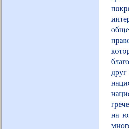
покр
инт
общ
прав
кот
благ
друг
наци
наци
греч
на ю
мног