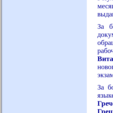
меся
выда
За б
док
обра
раб
Вита
ново
экза
За б
язык
Греч
Грец