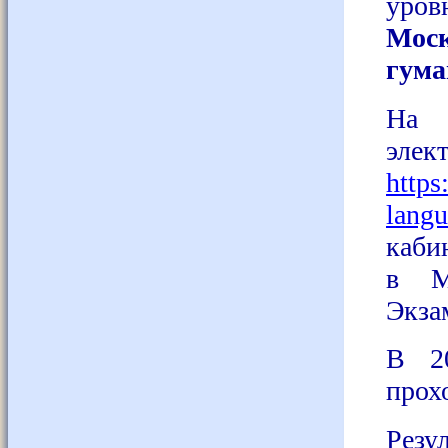
уров
Моск
гума
На 
эле
https
langu
каби
в М
Экза
В 20
прохо
Резу