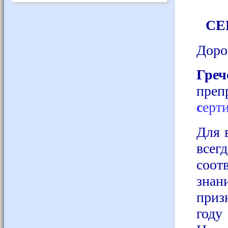
СЕ
Доро
Гре
пре
с
ерт
Для 
все
соот
зна
приз
году