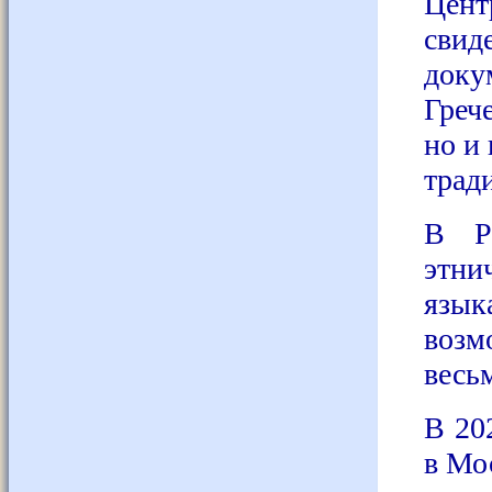
Цент
свид
доку
Греч
но и 
трад
В Ро
этни
язык
возм
весь
В 20
в Мо