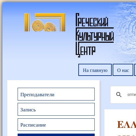
На главную
О нас
Преподаватели
Запись
ΕΛΛ
Расписание