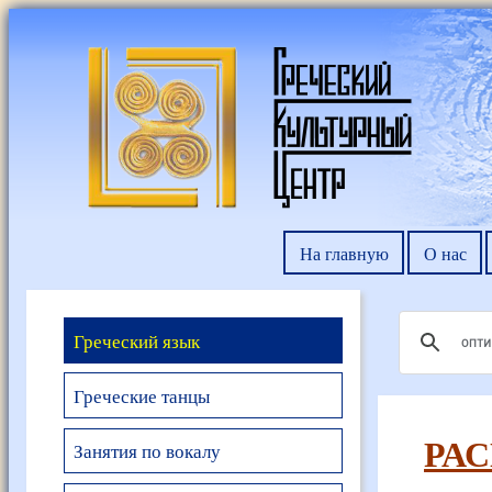
На главную
О нас
Греческий язык
Греческие танцы
РАС
Занятия по вокалу