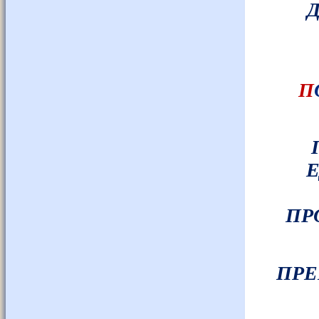
П
Е
ПР
ПРЕ