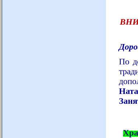
ВНИ
Доро
По д
трад
доп
Ната
Заня
Хра