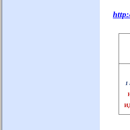
http
1
И