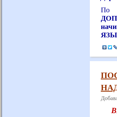
По 
ДО
нач
ЯЗЫ
ПОС
НАД
Добавл
В