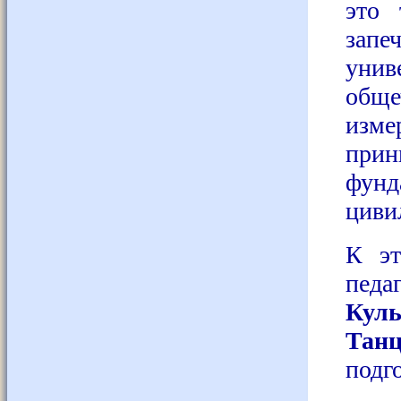
это 
зап
ун
обще
изме
прин
фун
циви
К эт
педа
Кул
Танц
подг