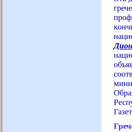
гре
про
конч
нац
Дион
нац
объя
соот
мини
Обр
Респ
Газе
Греч