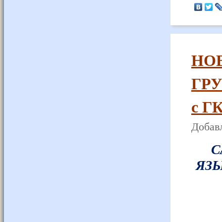
НО
ГР
с ГК
Добавл
С
ЯЗЫ