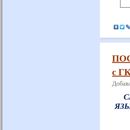
ПО
с ГК
Добавл
С
ЯЗЫ