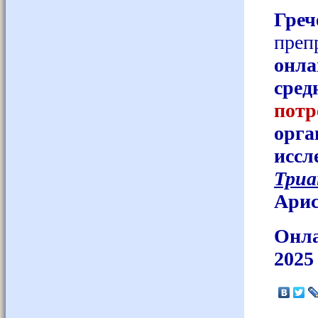
Гре
пре
онла
сред
пот
орг
ис
Триа
Арис
Онла
2025