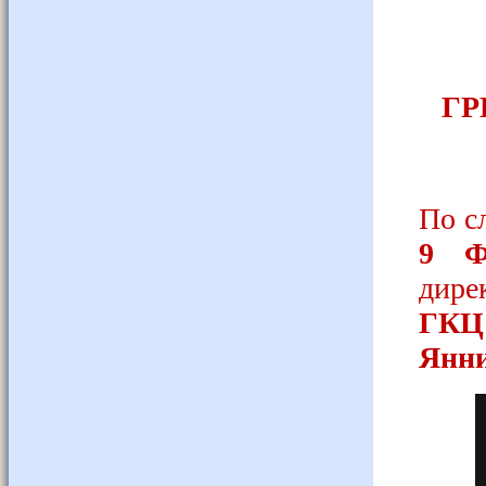
ГР
По с
9 
дире
ГКЦ
Янн