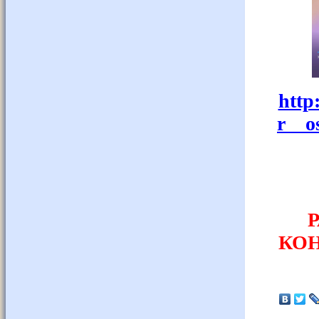
http
r__o
КОН