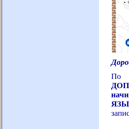
Доро
По 
ДО
нач
ЯЗЫ
запис