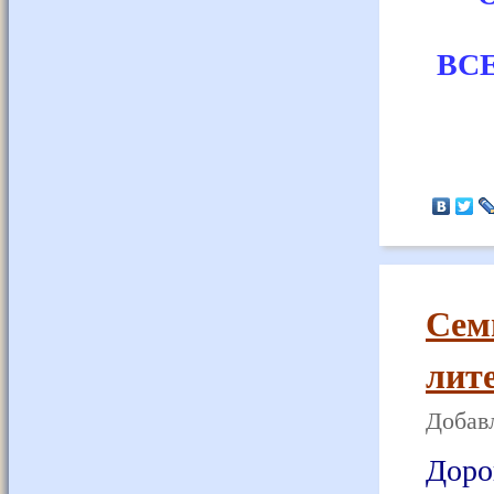
ВС
Сем
лите
Добавл
Доро