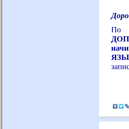
Доро
По 
ДО
нач
ЯЗЫ
запис