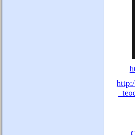
h
http:
_teo