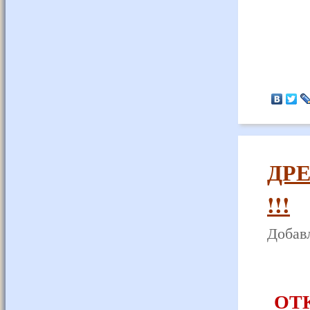
ДР
!!!
Добавл
ОТ