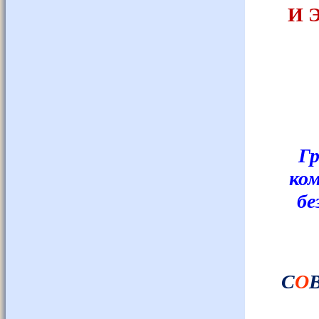
И 
Гр
ком
бе
С
О