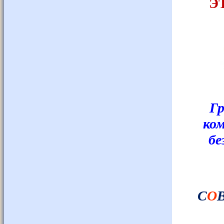
Э
Гр
ком
бе
С
О