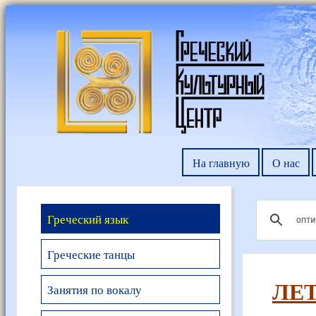
На главную
О нас
Греческий язык
Греческие танцы
ЛЕТ
Занятия по вокалу