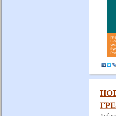
НО
ГР
Добавл