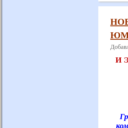
НО
ЮМ
Добавл
И 
Гр
ком