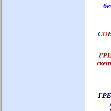
бе
С
О
ГРЕ
скет
ГРЕ