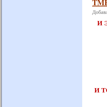
ΤΜ
Добавл
И 
И 