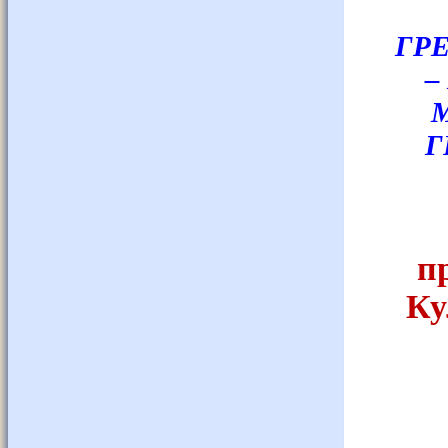
ГР
–
Г
п
Ку