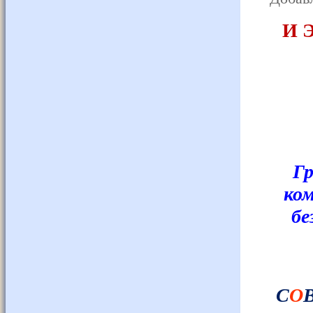
И 
Гр
ком
бе
С
О