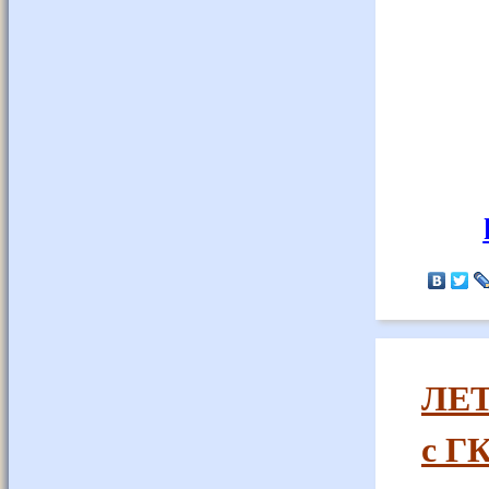
ЛЕТ
с Г