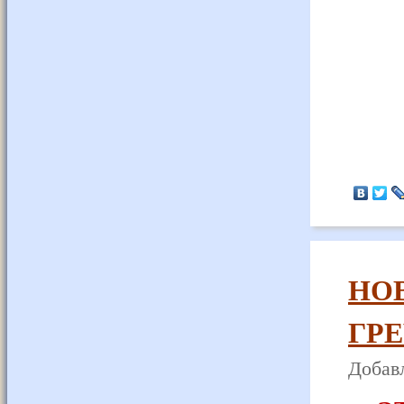
НО
ГР
Добавл