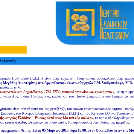
διεξαγωγής
,
ηνικού Πολιτισμού (Κ.Ε.Π.) είναι στην ευχάριστη θέση να σας προσκαλέσει στην παρο
ης Μεγάλης Αικατερίνης στο Αρχιπέλαγος»
(των καθηγητών Ι.Μ.
Smilyanskaya
, M
.B
.
μερίδα με τίτλο
εκστρατεία στο Αρχιπέλαγος, 1769-1774: ιστορικά γεγονότα και ερωτήματα»
, με τη συμμ
κριγκόρι Αρς, Γιούρι Πριάχιν, κ.α., καθώς και του Πάνου Στάμου, Γενικού Γραμματέα 
ματοποιείται στα πλαίσια και ως μετεξέλιξη του κοινού επιστημονικού-ερευνητικού προ
 Σπουδών, του Κέντρου Ελληνικού Πολιτισμού (ΚΕΠ) και του Κέντρου Ελληνο-Ρωσικών Ι
ής ιστορίας Ελλάδας - Ρωσίας κατά τους 18ο και 19ο αιώνες»,
το οποίο ολοκληρώθηκε το 
: κοινές σελίδες ιστορίας»
, το οποίο επίσης θα παρουσιασθεί στα πλαίσια της ημερίδας.
 πραγματοποιηθεί την
Τρίτη 05 Μαρτίου 2013, ώρα 16.00, στον Οίκο Εθνοτήτων της Μό