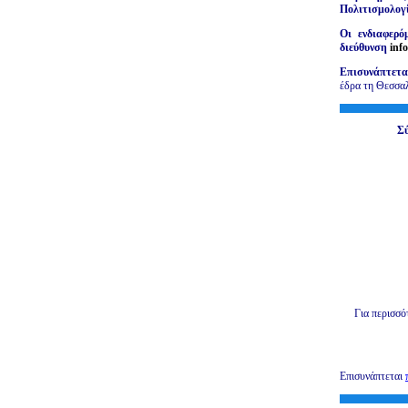
Πολιτισμολογί
Οι ενδιαφερό
διεύθυνση
inf
Επισυνάπτετ
έδρα τη Θεσσα
Σύ
Για περισσό
Επισυνάπτεται