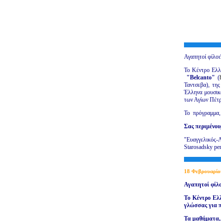
Αγαπητοί φίλοι
Το Κέντρο Ελλ
"Belcanto"
(
Ταντσεβα), τη
Έλληνα μουσικ
των Αγίων Πέτ
Το πρόγραμμα, 
Σας περιμένου
"Ευαγγελικός-
Starosadsky per.
18
Φεβρουαρίο
Αγαπητοί φίλο
Το
K
έντρο Ελ
γλώσσας για π
Τα μαθήματα, 