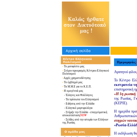
Ημερομηνίες
•
Το μανιφέστο μας
•
Στόχοι-προορισμός Κέντρου Ελληνικού
Αγαπητοί φίλοι
Πολιτισμού
•
Αρχές χρηματοδότησης
Το Κέντρο Ελλ
•
Το έμβλημά μας
εκστρατεία τ
•
Τα Μ.Μ.Ε για το Κ.Ε.Π.
επιστημονική η
•
Η ομογένειά μας
«Η 1η ρωσική 
-
Έλληνες και Φιλέλληνες
της Ρωσίας, Γ
- Τα πρόσωπα του Ελληνισμού
(ΚΕΡΙΕ).
-
Ειδήσεις από την Ελλάδα
-
Ελληνικό μαρτυρολόγιο
Η ημερίδα πραγ
- Στήριξε την Ελλάδα - επαγγελματική
αποκατάσταση
NEW
Ανθρωπιστικών
-
Σελίδες από την ιστορία των Ελλήνων
στιγμών ναυτικ
της Ρωσίας
«Ρωσία-Ελλάδα
Η εκδήλωση θα