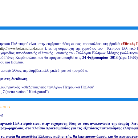
!
ηνικού Πολιτισμού είναι στην ευχάριστη θέση να σας προσκαλέσει στη βραδιά
«Εθνικές 
http://www.belcantofund.com/
), με τη συμμετοχή της χορωδίας του Κέντρου Ελληνικό Π
ς χορωδίας παραδοσιακής ελληνικής μουσικής του Συλλόγου Ελλήνων Μόσχας (καλλιτεχνικ
ού Γιάννη Κωφόπουλου, που θα πραγματοποιηθεί στις
24 Φεβρουαρίου 2013 (ώρα 19:00)
ρου και Παύλου.
μεταξύ άλλων, περιλαμβάνει ελληνικά δημοτικά τραγούδια.
με στη διεύθυνση:
Λουθηρανικός καθεδρικός ναός των Αγίων Πέτρου και Παύλου"
, 7 (metro station “ Kitai-gorod")
υ
2013
ι!
ληνικού Πολιτισμού είναι στην ευχάριστη θέση να σας ανακοινώσει την έναρξη λει
ροχωρημένους, στα πλαίσια προετοιμασίας για τις εξετάσεις πιστοποίησης ελληνομά
τα οποία θα παραδίδει Έλληνας καθηγητής, θα ξεκινήσουν άμεσα και θα πραγματοπο