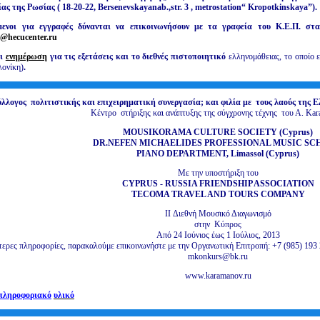
ας της Ρωσίας ( 18-20-22,
Bersenevskayanab
.,
str
. 3 ,
metro
station
“
Kropotkinskaya
”).
μενοι για εγγραφές δύνανται να επικοινωνήσουν με τα γραφεία του Κ.Ε.Π. στ
o@hecucenter.ru
αι
ενημέρωση
για τις εξετάσεις και το διεθνές πιστοποιητικό
ελληνομάθειας, το οποίο 
λονίκη)
.
λλογος πολιτιστικής και επιχειρηματική συνεργασία; και φιλία με τους λαούς της
Κέντρο στήριξης και ανάπτυξης της σύγχρονης τέχνης του Α. Ka
MOUSIKORAMA CULTURE SOCIETY (Cyprus)
DR.NEFEN MICHAELIDES PROFESSIONAL MUSIC SC
PIANO DEPARTMENT, Limassol (Cyprus)
Με την υποστήριξη του
CYPRUS - RUSSIA FRIENDSHIP ASSOCIATION
TECOMA TRAVEL AND TOURS COMPANY
II Διεθνή Μουσικό Διαγωνισμό
στην Κύπρος
Από 24 Ιούνιος έως 1 Ιούλιος, 2013
τερες πληροφορίες, παρακαλούμε επικοινωνήστε με την Οργανωτική Επιτροπή: +7 (985) 193 2
mkonkurs@bk.ru
www.karamanov.ru
πληροφοριακό
υλικό