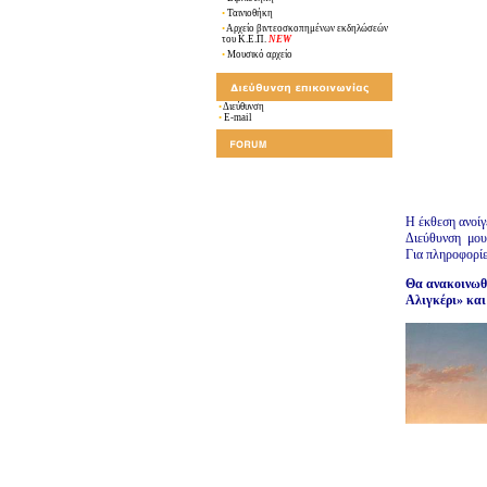
•
Ταινιοθήκη
•
Αρχείο βιντεοσκοπημένων εκδηλώσεών
του Κ.Ε.Π.
NEW
•
Μουσικό αρχείο
•
Διεύθυνση
•
E-mail
Η έκθεση ανοίγ
Διεύθυνση μουσ
Για πληροφορίε
Θα ανακοινωθε
Αλιγκέρι» και