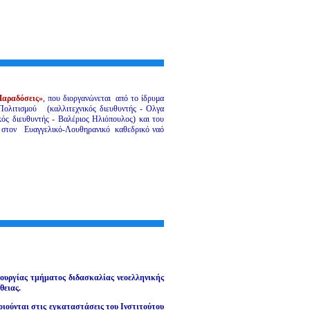
Παραδόσεις»
, που διοργανώνεται από το ίδρυμα
ολιτισμού (καλλιτεχνικός διευθυντής - Ολγα
ός διευθυντής - Βαλέριος Ηλιόπουλος) και του
στον Ευαγγελικό-Λουθηρανικό καθεδρικό ναό
τουργίας τμήματος διδασκαλίας νεοελληνικής
θειας.
ιούνται στις εγκαταστάσεις του Ινστιτούτου