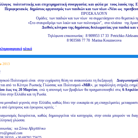
λλογος πολιτιστικής και επιχειρηματική συνεργασία; και φιλία με τους λαούς της
Περιφερειακός δημόσιος οργανισμός των παιδιών και των νέων «Νέοι ως πρεσβευτ
ΠΡΟΣΚΑΛΟΥΝ
Ομάδες των παιδιών και των νέων να συμμετάσχουν στο θεματικό 
«Στο σταυροδρόμι των λαών και των πολιτισμών", στα πλαίσια της δρασ
Διεθνές κέντρου της δημόσιας διπλωματίας για παιδιά και ν
Τηλέφωνα επικοινωνίας: 8 909953 17 33 Petrichko Aleksan
8 903566 77 70 Marina Kouznecova
πληροφοριακό
υλικό
υ
2013
!
ηνικού Πολιτισμού είναι στην ευχάριστη θέση να ανακοινώσει τη διεξαγωγή
Διαγωνισμού
εται από το Κέντρο Ρωσικής Γλώσσας και Πολιτισμού
«
MiR
», με παράλληλη στήριξη ενημέ
ίου έως τις 20 Μαρτίου
, ενώ η απονομή των βραβείων θα πραγματοποιηθεί στις
6 Απριλίου
Τύπο στην Ελλάδα και τη Ρωσία.
ένα μοναδικό γεγονός στην Ελλάδα, καθώς δίνει την ευκαιρία σε μη επαγγελματίες μεταφραστ
ι από έμπειρους και έγκυρους κριτές. ¨
αγωνισμός διευρύνεται, καθώς δημιουργείται νέα κατηγορία, στην οποία μπορούν να δια
ελληνική γλώσσα.
οινωνίας: κα
Σόνια Αβερτσένκο
ers@gmail.com
 38 19310, +30 69792 75675