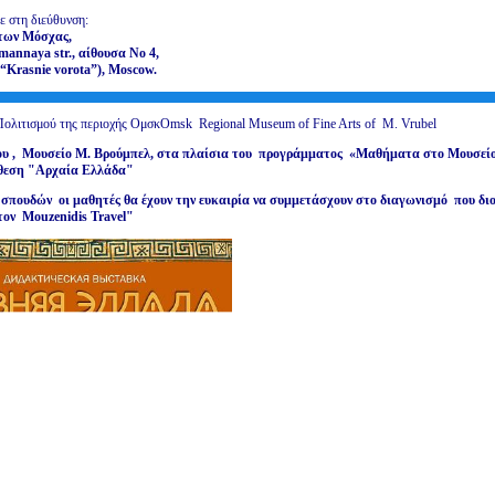
ε στη διεύθυνση:
των Μόσχας,
mannaya
str
.,
αίθουσα
Νο
4
,
 “Krasnie vorota”), Moscow.
Πολιτισμού της περιοχής ΟμσκOmsk Regional Museum of Fine Arts of M. Vrubel
ου , Μουσείο Μ. Βρούμπελ, στα πλαίσια του προγράμματος «Μαθήματα στο Μουσείο",
θεση
"Αρχαία Ελλάδα"
 σπουδών οι μαθητές θα έχουν την ευκαιρία να συμμετάσχουν στο διαγωνισμό που δι
τον Μ
ouzenidis
Travel
"