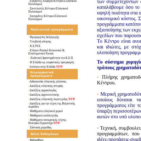
των συμμετεχόντων 
•
Ευεργέτες-Χορηγοί Κέντρου Ελληνικού
Πολιτισμού
καταλάβουμε όσο το 
•
Συντελεστές Κέντρου Ελληνικού
Πολιτισμού
υψηλή ποιότητα στα 
•
Συνεργάτες Κέντρου Ελληνικού
οικονομικό κόστος. Σ
Πολιτισμού
προγράμματα κατόπιν
αξιοποίησης των εκχ
σχεδίων που παρουσιά
•
Ημερομηνίες διεξαγωγής
Το Κέντρο είναι ανο
•
Υποβολή αίτησης
και ιδιώτες, με στό
•
Κ.Ε.Ρ.Ι.Ε.
•
Ελληνο-Ρωσικό Κοινωνικό &
υλοποίηση προγραμμά
Επιστημονικό Forum
•
Εκδοτική δραστηριότητα του Κ.Ε.Π.
Το σύστημα χορηγί
•
Η Ελλάδα ως τουριστικός προορισμός
τρόπους χρηματοδό
•
Ακίνητα στην Ελλάδα
NEW
•
Πλήρης χρηματοδ
•
Διδασκαλία ελληνικής γλώσσας
Κέντρου.
•
Διαλέξεις ελληνικής ιστορίας
•
Διαλέξεις αρχαιολογίας
•
Μερική χρηματοδότη
•
Διαλέξεις αρχιτεκτονικής
οποίους δύναται ν
•
Διαλέξεις ελληνικής λογοτεχνίας
NEW
•
Διαλέξεις για την τέχνη της Βυζαντινής
προγράμματος είτε τ
περιόδου
ύπαρξη περισσοτέρων
•
Μαθήματα ελληνικού χορού
•
Μαθήματα καλλιτεχνίας
αυτών στο υπό υλοποί
•
Μαθήματα υποκριτικής τέχνης -
Θεατρικό Εργαστήρι
NEW
•
Τεχνική, συμβουλευ
•
Σύσταση χορωδίας
προγραμμάτων, που 
ιδέες-προτάσεις-συμ
•
Βιβλιοθήκη