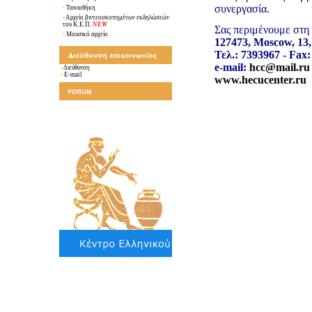
συνεργασία.
•
Ταινιοθήκη
•
Αρχείο βιντεοσκοπημένων εκδηλώσεών
του Κ.Ε.Π.
NEW
Σας περιμένουμε στη
•
Μουσικό αρχείο
127473, Moscow, 13, 
Τελ
.: 7393967 - Fax
e-mail:
hcc@mail.ru
•
Διεύθυνση
•
E-mail
www.hecucenter.ru