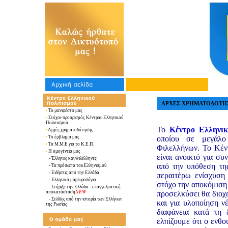
ΑΡΧΕΣ ΧΡΗΜΑΤΟΔΟΤΗ
•
Το μανιφέστο μας
•
Στόχοι-προορισμός Κέντρου Ελληνικού
Πολιτισμού
Το
Κέντρο Ελληνικ
•
Αρχές χρηματοδότησης
•
Το έμβλημά μας
οποίου σε μεγάλο
•
Τα Μ.Μ.Ε για το Κ.Ε.Π.
Φιλελλήνων. Το Κέν
•
Η ομογένειά μας
είναι ανοικτό για σ
-
Έλληνες και Φιλέλληνες
από την υπόθεση τη
- Τα πρόσωπα του Ελληνισμού
-
Ειδήσεις από την Ελλάδα
περαιτέρω ενίσχυση
-
Ελληνικό μαρτυρολόγιο
στόχο την αποκόμιση
- Στήριξε την Ελλάδα - επαγγελματική
αποκατάσταση
NEW
προσελκύσει θα διοχε
-
Σελίδες από την ιστορία των Ελλήνων
και για υλοποίηση 
της Ρωσίας
διαφάνεια κατά τη 
ελπίζουμε ότι ο ενθ