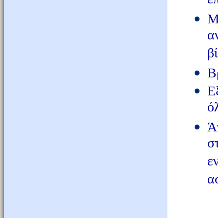
ε
Μ
α
β
Β
Ε
ό
Ά
σ
ε
α