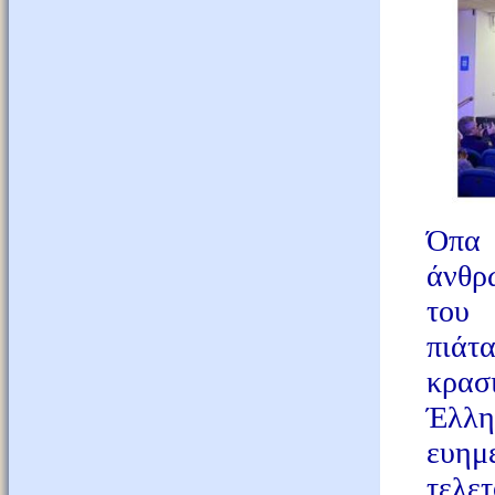
Όπα 
άνθρ
του 
πιάτ
κρασι
Έλλη
ευημ
τελε