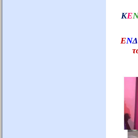
Κ
Ε
Ε
Ν
Δ
τ