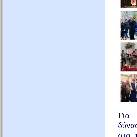
Για 
δύνασ
στα 