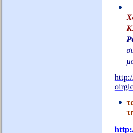
Χ
Κ
Ρ
σ
μ
http
:/
oirgi
τ
τ
http: