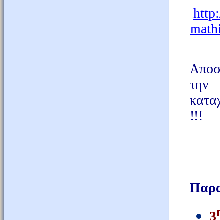
http
math
Αποσ
την
κατα
!!!
Παρα
3