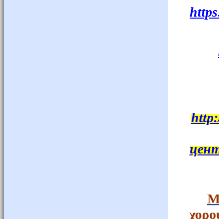
http
http
цент
Μ
χορο