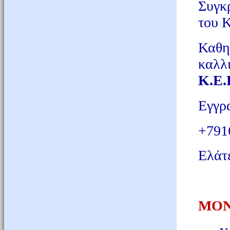
Συγκ
του 
Καθ
καλλ
Κ.Ε.
Εγγρ
+791
Ελάτε
ΜΟΝ