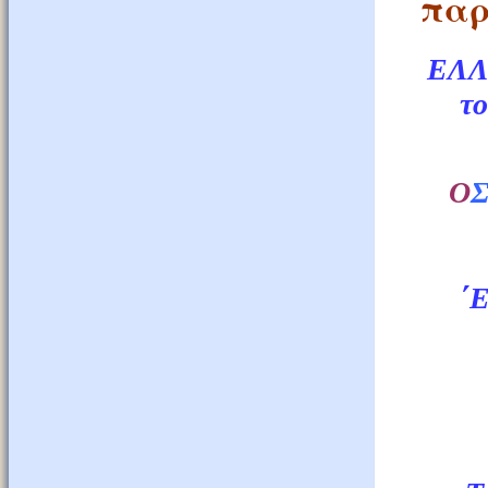
παρ
ΕΛΛ
τ
O
΄