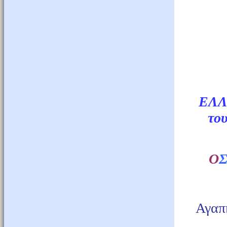
ΕΛΛ
το
O
Αγαπη