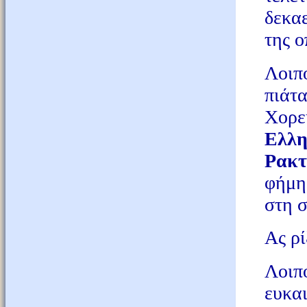
δεκα
της ο
Λοιπ
πιάτ
Χορ
Ελλ
Ρακτ
φήμη
στη σ
Ας ρί
Λοιπ
ευκα