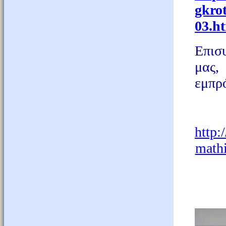
gkrot
03.h
Επισ
μας,
εμπρό
http:
math