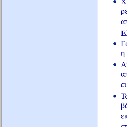
Χ
ρ
α
Ε
Γ
η
Α
α
ε
Τ
β
ε