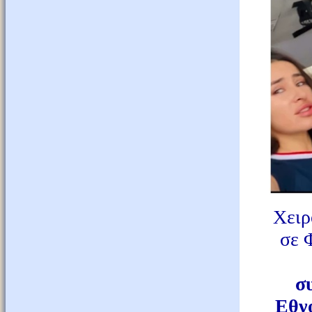
Χειρ
σε 
σ
Εθν