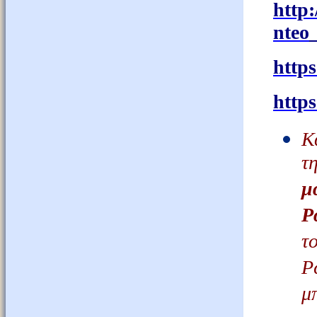
http
:
nteo
https
https
Κ
τ
μ
Ρ
τ
Ρ
μ