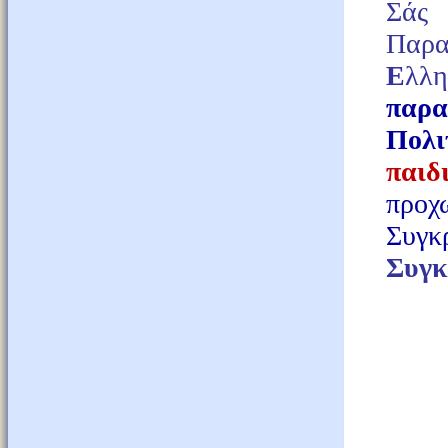
Σάς 
Παρ
Ε
λλ
παρα
Πολι
παι
προ
Συγκ
Συγκ