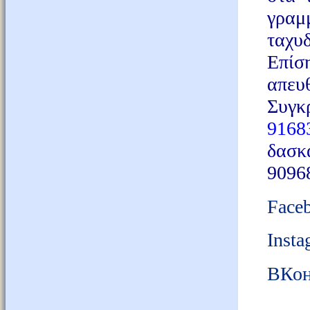
γραμ
ταχυ
Επίσ
απευ
Συγκ
9168
δασκ
9096
Face
Insta
ВКон