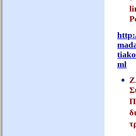
l
Ρ
http
:
mad
tiako
ml
Ζ
Σ
Π
δ
τ