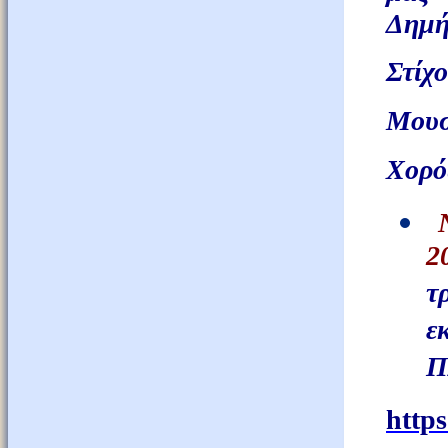
Δημή
Στίχο
Μουσ
Χορός
2
τ
ε
Π
https