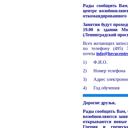
Рады сообщить Вам,
центре возобновляю
откомандированного 
Занятия будут проход
19.00
в здании Мо
(Ленинградский проспек
Всех желающих записа
по телефону (495) 
почты
info@hecucente
1) Ф.И.О.
2) Номер телефона
3) Адрес электронн
4) Год обучения
Дорогие друзья,
Рады сообщить Вам, ч
возобновляются заня
открываются новые 
Греция и греческ