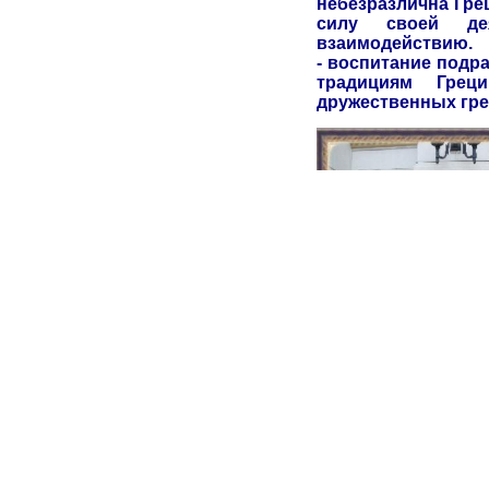
небезразлична Греци
силу своей деят
взаимодействию.
- воспитание подр
традициям Грец
дружественных гре