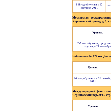
1-й год обучения с 12
по
сентября 2011
Московская государственн
Хорошевский проезд, д. 1, ко
Уровень
2-й год обучения, продол
группа, с 21 сентября
Библиотека № 174 им. Данте 
Уровень
1-й год обучения, с 10 сентяб
2011
Международный фонд славя
Черниговский пер., 9/13, стр.
Уровень