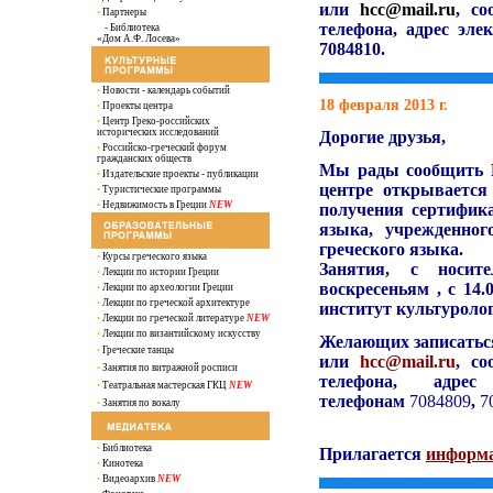
или
hcc@mail.ru
, с
•
Партнеры
телефона, адрес эле
- Библиотека
«Дом А.Ф. Лосева»
7084810.
•
Новости - календарь событий
18
февраля
2013 г.
•
Проекты центра
•
Центр Греко-российских
исторических исследований
Дорогие друзья,
•
Российско-греческий форум
гражданских обществ
Мы рады сообщить В
•
Издательские проекты - публикации
центре открывается
•
Туристические программы
•
Недвижимость в Греции
NEW
получения сертифика
языка, учрежденно
греческого языка.
•
Курсы греческого языка
Занятия, с носит
•
Лекции по истории Греции
воскресеньям , с 14.
•
Лекции по археологии Греции
•
Лекции по греческой архитектуре
институт культурологи
•
Лекции по греческой литературе
NEW
•
Лекции по византийскому искусству
Желающих записаться
•
Греческие танцы
или
hcc@mail.ru
, с
•
Занятия по витражной росписи
телефона, адр
•
Театральная мастерская ГКЦ
NEW
телефонам
7084809
,
7
•
Занятия по вокалу
•
Библиотека
Прилагается
информ
•
Кинотека
•
Видеоархив
NEW