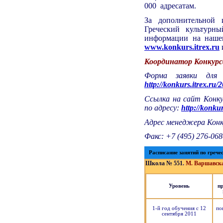
000 адресатам.
За дополнительной 
Греческий культурны
информации на наше
www.konkurs.itrex.ru
Координатор Конкурс
Форма заявки для 
http://konkurs.itrex.ru/2
Ссылка на сайт Конку
по адресу:
http://konkur
Адрес менеджера Конк
Факс: +7 (495) 276-068
Расписание занятий по гречес
Школа
№ 551
.
М. Варшавска
Уровень
п
1-й год обучения с 12
по
сентября 2011