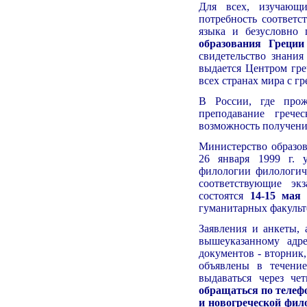
Для всех, изучающи
потребность соответс
языка и безусловно
образования Греции
свидетельство знания
выдается Центром гре
всех странах мира с г
В России, где прож
преподавание грече
возможность получения
Министерство образов
26 января 1999 г. 
филологии филологич
соответствующие эк
состоятся
14-15 мая
п
гуманитарных факульте
Заявления и анкеты,
вышеуказанному ад
документов - вторник, 
объявлены в течение
выдаваться через че
обращаться по телефо
и новогреческой фило