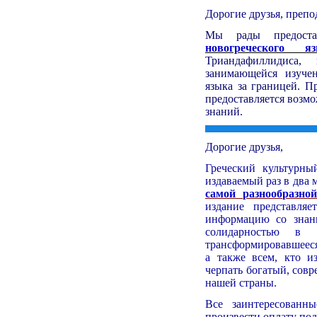
Дорогие друзья, препо
Мы рады предост
новогреческого я
Триандафиллидиса,
занимающейся изучен
языка за границей. П
предоставляется возм
знаний.
Дорогие друзья,
Греческий культурн
издаваемый раз в два 
самой разнообразно
издание представля
информацию со знан
солидарностью в
трансформировавшееся
а также всем, кто и
черпать богатый, совр
нашей страны.
Все заинтересованн
произвести оплату под