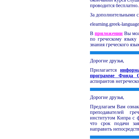
проводится бесплатно.
За дополнительными с
elearning.greek-language
В
приложении
Вы мож
по греческому языку 
знания греческого язык
Дорогие друзья,
Прилагается
информа
программе Фонда О
аспирантов негреческо
Дорогие друзья,
Предлагаем Вам ознак
преподавателей гре
институтом Кипра с ф
что срок подачи за
направить непосредств