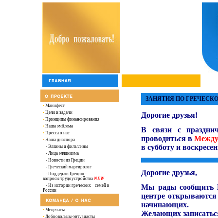
ЗАНЯТИЯ ПО ГРЕЧЕСК
•
Манифест
•
Цели и задачи
Дорогие
друзья!
•
Принципы финансирования
•
Наша эмблема
В связи с праздни
•
Пресса о нас
проводиться в
Между
•
Наша диаспора
в субботу и воскресе
-
Эллины и филэллины
- Лица эллинизма
-
Новости из Греции
- Греческий мартиролог
Дорогие друзья,
-
Поддержи Грецию -
вопросы трудоустройства
NEW
-
Из истории греческих семей в
Мы рады сообщить В
России
центре открываются
начинающих.
•
Меценаты
Желающих записаться
•
Добровольцы-энтузиасты