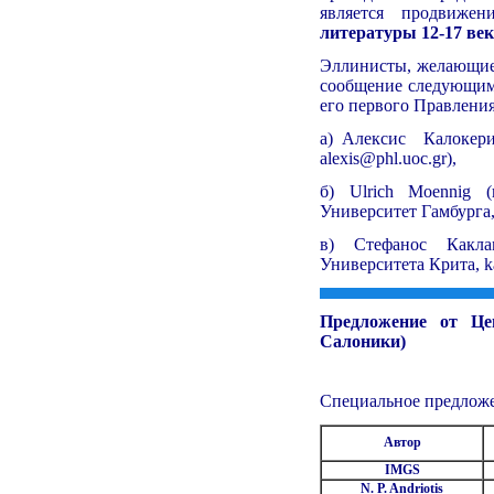
является продвиж
литературы 12-17 век
Эллинисты, желающие 
сообщение следующим
его первого Правления
а) Алексис Калокери
alexis@phl.uoc.gr),
б) Ulrich Moennig 
Университет Гамбурга
в) Стефанос Какла
Университета Крита, k
Предложение от Цен
Салоники)
Специальное предложе
Автор
IMGS
N. P. Andriotis