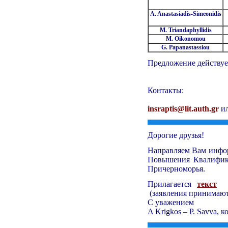
A. Anastasiadis-Simeonidis
M. Triandaphyllidis
M. Oikonomou
G. Papanastassiou
Предложение действует
Контакты:
insraptis@lit.auth.gr
и
Дорогие друзья!
Направляем Вам инфор
Повышения Квалифика
Причерноморья.
Прилагается
текст
(заявления принимают
С уважением
A Krigkos – P. Savva,