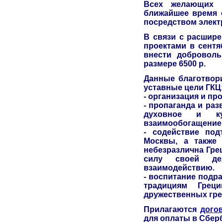
Всех желающих 
ближайшее время с
посредством элек
В связи с расшир
проектами в сентя
внести добровол
размере 6500 р.
Данные благотвор
уставные цели ГКЦ
- организация и пр
- пропаганда и ра
духовное и ку
взаимообогащение
- содействие под
Москвы, а также
небезразлична Греци
силу своей деят
взаимодействию.
- воспитание подр
традициям Грец
дружественных гре
Прилагаются
дого
для оплаты в Сбер