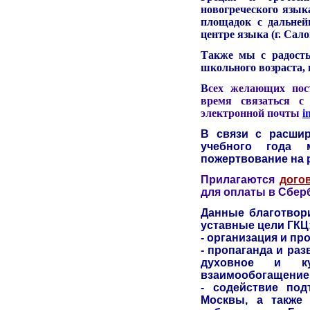
новогреческого язык
площадок с дальней
центре языка (г. Сал
Также мы с радость
школьного возраста,
В
сех желающих пос
время связаться с
электронной почты
i
В связи с расшир
учебного года 
пожертвование на 
Прилагаются
дого
для оплаты в Сбер
Данные благотвор
уставные цели ГКЦ
- организация и пр
- пропаганда и ра
духовное и ку
взаимообогащение
- содействие под
Москвы, а также