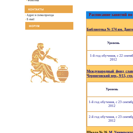
•
Фонотека
Расписание
занятий по
•
Адрес и схема проезда
•
E-mail
Библиотека № 174 им. Данте 
Уровень
1-й год обучения, с 22 сентя
2012
Международный фонд слав
Черниговский пер., 9/13, стр.
Уровень
1-й год обучения, с 23 сентяб
2012
2-й год обучения, с 23 сентяб
2012
Школа
№ 26
.
М. Университе