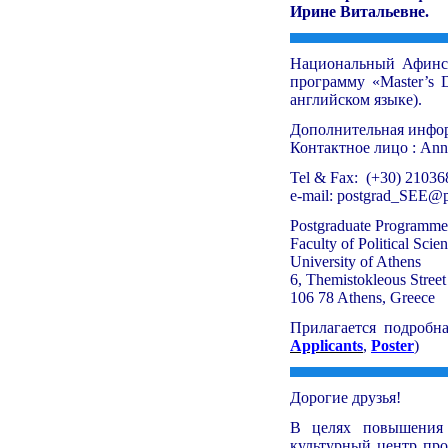
Ирине Витальевне.
Национальный Афинск
программу «Master’s D
английском языке).
Дополнительная инфор
Контактное лицо : Anna
Tel & Fax:
(+30) 21036
e-mail: postgrad_SEE@p
Postgraduate Programme 
Faculty of Political Sci
University of Athens
6, Themistokleous Street
106 78 Athens, Greece
Прилагается подробн
Applicants
,
Poster
)
Дорогие друзья!
В целях повышения 
культурный центр пр