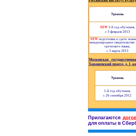
Российский институт культ
Уровень
NEW
1-й год обучения,
с 3 февраля 2013
NEW
подготовка к сдаче экзам
международное свидетельство 
греческого языка,
с 3 марта 2013
Московская государственн
Хорошевский проезд, д. 1, ко
Уровень
1-й год обучения,
с 26 сентября 2012
Прилагаются
дого
для оплаты в Сбер