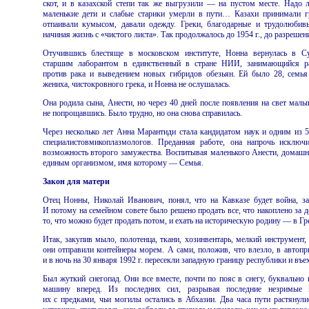
скот, и в казахской степи так же выгрузили — на пустом месте. Надо л
маленькие дети и слабые старики умерли в пути… Казахи принимали г
отпаивали кумысом, давали одежду. Греки, благодарные и трудолюбивы
начиная жизнь с «чистого листа». Так продолжалось до 1954 г., до разрешен
Отучившись блестяще в московском институте, Нонна вернулась в С
старшим лаборантом в единственный в стране НИИ, занимающийся ра
против рака и выведением новых гибридов обезьян. Ей было 28, семья
жениха, чистокровного грека, и Нонна не ослушалась.
Она родила сына, Анести, но через 40 дней после появления на свет мал
не попрощавшись. Было трудно, но она снова справилась.
Через несколько лет Анна Марантиди стала кандидатом наук и одним из 
специалистовмикоплазмологов. Преданная работе, она напрочь исключ
возможность второго замужества. Воспитывая маленького Анести, домашни
единым организмом, имя которому — Семья.
Закон для матери
Отец Нонны, Николай Иванович, понял, что на Кавказе будет война, за
И потому на семейном совете было решено продать все, что накоплено за 
то, что можно будет продать потом, и ехать на историческую родину — в Гр
Итак, закупив мыло, полотенца, ткани, хозинвентарь, мелкий инструмент,
они отправили контейнеры морем. А сами, положив, что влезло, в автопр
и в ночь на 30 января 1992 г. пересекли западную границу республики и въе
Был жуткий снегопад. Они все вместе, почти по пояс в снегу, буквально 
машину вперед. Из последних сил, разрывая последние незримые 
их с предками, чьи могилы остались в Абхазии. Два часа пути растянули