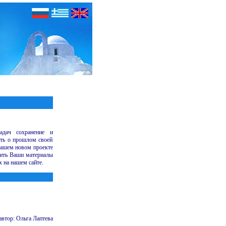
адач сохранение и
ить о прошлом своей
нашем новом проекте
вить Ваши материалы
 на нашем сайте.
автор: Ольга Лаптева