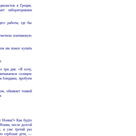
иалистов в Греции,
ает лабораторными
цесс работы, где бы
отметили платиновую
сем им помог купить
и.
о три дня. «Я хочу,
итываемся солнцем
и блюдами, пробуем
ом, обвивает тонкой
я.
е Нонна?» Как будто
Нонна, после долгой
, и уже третий раз
то сербские дети, —