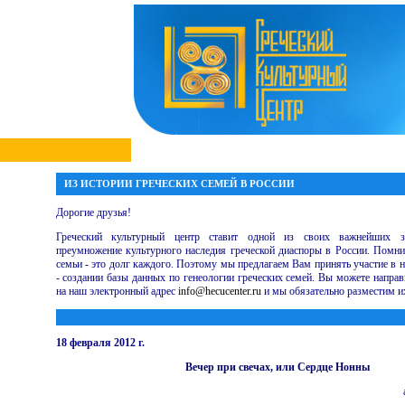
ИЗ ИСТОРИИ ГРЕЧЕСКИХ СЕМЕЙ В РОССИИ
Дорогие друзья!
Греческий культурный центр ставит одной из своих важнейших з
преумножение культурного наследия греческой диаспоры в России. Помн
семьи - это долг каждого. Поэтому мы предлагаем Вам принять участие в 
- создании базы данных по генеологии греческих семей. Вы можете напра
на наш электронный адрес
info@hecucenter.ru
и мы обязательно разместим их
18 февраля 2012 г.
Вечер при свечах, или Сердце Нонны