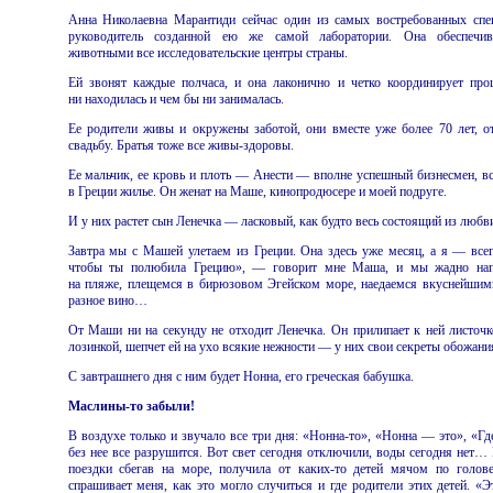
Анна Николаевна Марантиди сейчас один из самых востребованных спец
руководитель созданной ею же самой лаборатории. Она обеспечив
животными все исследовательские центры страны.
Ей звонят каждые полчаса, и она лаконично и четко координирует про
ни находилась и чем бы ни занималась.
Ее родители живы и окружены заботой, они вместе уже более 70 лет, 
свадьбу. Братья тоже все живы-здоровы.
Ее мальчик, ее кровь и плоть — Анести — вполне успешный бизнесмен, в
в Греции жилье. Он женат на Маше, кинопродюсере и моей подруге.
И у них растет сын Ленечка — ласковый, как будто весь состоящий из любв
Завтра мы с Машей улетаем из Греции. Она здесь уже месяц, а я — всег
чтобы ты полюбила Грецию», — говорит мне Маша, и мы жадно нап
на пляже, плещемся в бирюзовом Эгейском море, наедаемся вкуснейшим
разное вино…
От Маши ни на секунду не отходит Ленечка. Он прилипает к ней листочк
лозинкой, шепчет ей на ухо всякие нежности — у них свои секреты обожани
С завтрашнего дня с ним будет Нонна, его греческая бабушка.
Маслины-то забыли!
В воздухе только и звучало все три дня: «Нонна-то», «Нонна — это», «Гд
без нее все разрушится. Вот свет сегодня отключили, воды сегодня нет… 
поездки сбегав на море, получила от каких-то детей мячом по голове
спрашивает меня, как это могло случиться и где родители этих детей. «Э