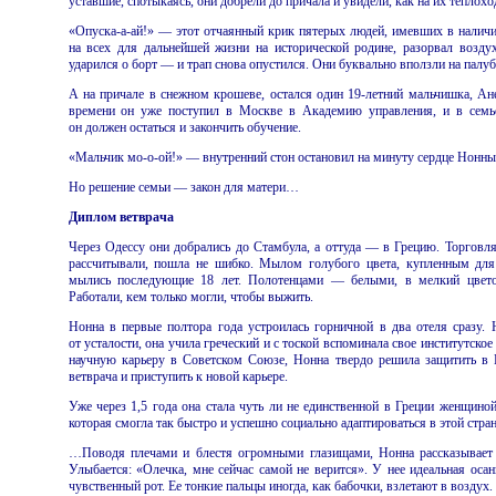
уставшие, спотыкаясь, они добрели до причала и увидели, как на их теплохо
«Опуска-а-ай!» — этот отчаянный крик пятерых людей, имевших в налич
на всех для дальнейшей жизни на исторической родине, разорвал возду
ударился о борт — и трап снова опустился. Они буквально вползли на палуб
А на причале в снежном крошеве, остался один 19-летний мальчишка, Ане
времени он уже поступил в Москве в Академию управления, и в семь
он должен остаться и закончить обучение.
«Мальчик мо-о-ой!» — внутренний стон остановил на минуту сердце Нонны
Но решение семьи — закон для матери…
Диплом ветврача
Через Одессу они добрались до Стамбула, а оттуда — в Грецию. Торговля
рассчитывали, пошла не шибко. Мылом голубого цвета, купленным для
мылись последующие 18 лет. Полотенцами — белыми, в мелкий цвет
Работали, кем только могли, чтобы выжить.
Нонна в первые полтора года устроилась горничной в два отеля сразу. 
от усталости, она учила греческий и с тоской вспоминала свое институтское
научную карьеру в Советском Союзе, Нонна твердо решила защитить в 
ветврача и приступить к новой карьере.
Уже через 1,5 года она стала чуть ли не единственной в Греции женщиной
которая смогла так быстро и успешно социально адаптироваться в этой стран
…Поводя плечами и блестя огромными глазищами, Нонна рассказывает
Улыбается: «Олечка, мне сейчас самой не верится». У нее идеальная осан
чувственный рот. Ее тонкие пальцы иногда, как бабочки, взлетают в воздух.