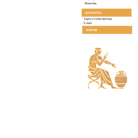
•
Фонотека
•
Адрес и схема проезда
•
E-mail