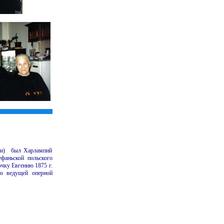
ани) был Харлампий
фаньской польского
очку Евгению 1875 г.
ю ведущей оперной