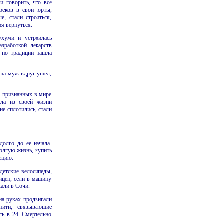
и говорить, что все
реков в свои юрты,
е, стали строиться,
ия вернуться.
ухуми и устроилась
зработкой лекарств
 по традиции нашла
ыша муж вдруг ушел,
5 признанных в мире
ила из своей жизни
е сплотились, стали
долго до ее начала.
долгую жизнь, купить
ецию.
 детские велосипеды,
ицеп, сели в машину
хали в Сочи.
на руках продвигали
нити, связывающие
сь в 24. Смертельно