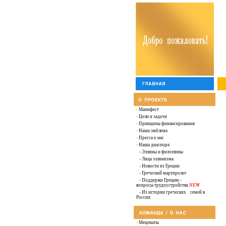
•
Манифест
•
Цели и задачи
•
Принципы финансирования
•
Наша эмблема
•
Пресса о нас
•
Наша диаспора
-
Эллины и филэллины
-
Лица эллинизма
-
Новости из Греции
-
Греческий мартиролог
-
Поддержи Грецию -
вопросы трудоустройства
NEW
-
Из истории греческих семей в
России
•
Меценаты