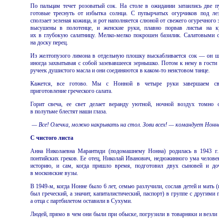
По пальцам течет розоватый сок. На столе в ожидании затаились две 
готовые треснуть от избытка солнца. С пупырчатых огурчиков под ле
сползает зеленая кожица, и рот наполняется слюной от свежего огуречного з
высушены в полотенце, и женские руки, плавно порвав листья на к
их в глубокую салатницу. Мелко-мелко покрошен базилик. Салатовыми 
на доску перец.
Из желтопузого лимона в отдельную плошку выскабливается сок — он ще
иногда захватывая с собой зазевавшееся зернышко. Потом к нему в гости 
ручеек душистого масла и они соединяются в каком-то неистовом танце.
Кажется, все готово. Мы с Нонной в четыре руки завершаем св
приготовление греческого салата.
Горит свеча, ее свет делает веранду уютной, ночной воздух томно о
в полутьме блестят наши глаза.
— Все! Олечка, можно накрывать на стол. Зови всех! — командует Нонн
С чистого листа
Анна Николаевна Марантиди (подомашнему Нонна) родилась в 1943 г
понтийских греков. Ее отец, Николай Иванович, недюжинного ума человек
историю, и сам, когда пришло время, подготовил двух сыновей и до
в московские вузы.
В 1949-м, когда Нонне было 6 лет, семью разлучили, сослав детей и мать 
был греческий, а значит, капиталистический, паспорт) в группе с другими 
а отца с партбилетом оставили в Сухуми.
Людей, прямо в чем они были при обыске, погрузили в товарняки и везли 