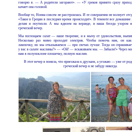
говорю я. — А родители загорают». — «У греков принято сразу прихо
качает она головой.
Вообще то, Нонна совсем не расстроилась. И ее совершенно не волнует отсу
«Такое в Греции в последнее время происходит». В темноте все домашние 
делам и поутихли. А мы вдвоем на веранде, и наша беседа узором в
греческий вечер.
Мы поглощаем салат — наше творение, и я мычу от удовольствия, выпи
Несколько раз мимо проходит электрик. Чтобы помочь нам, он как-
лампочку, но мы отказываемся — при свечах лучше. Тогда он спрашивае
у вас в салате маслины?» — «Ой! — вскакиваем мы. — Забыли!» Через ми
нам в полупоклоне плошечку, полную маслин.
В этот вечер я поняла, что приезжала к друзьям, а уезжаю — уже от род
греческий вечер я не забуду никогда.