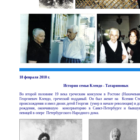
18 февраля 2010 г.
История семьи Клендо - Татариновых
Во второй половине 19 века греческим консулом в Ростове (Нахичев
Георгиевич Клендо, греческий подданый. Он был женат на Ксении Сте
происхождения и имел двоих детей Георгия (умер в начале революции) и д
рождения, окончившую консерваторию в Санкт-Петербурге и бывшу
певицей в опере Петербургского Народного дома.