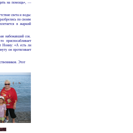
дить на помощь», —
тствие света и воды:
разбрелись по своим
плетается в жаркий
вая набежавший сок.
то приспосабливает
т Нонну: «А есть ли
нуту он протягивает
ственников. Этот