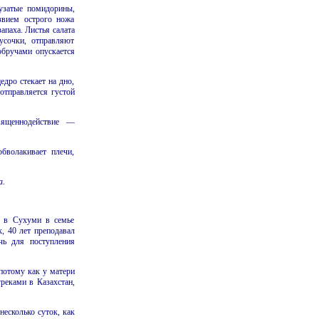
пузатые помидорины,
звием острого ножа
апаха. Листья салата
усочки, отправляют
обручами опускается
дро стекает на дно,
отправляется густой
ященнодействие —
бволакивает плечи,
а.
. в Сухуми в семье
, 40 лет преподавал
чь для поступления
(потому как у матери
греками в Казахстан,
несколько суток, как