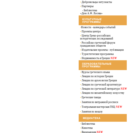
•
Добровольцы-энтузиасты
•
Партнеры
- Библиотека
«Дом А.Ф. Лосева»
•
Новости - календарь событий
•
Проекты центра
•
Центр Греко-российских
исторических исследований
•
Российско-греческий форум
гражданских обществ
•
Издательские проекты - публикации
•
Туристические программы
•
Недвижимость в Греции
NEW
•
Курсы греческого языка
•
Лекции по истории Греции
•
Лекции по археологии Греции
•
Лекции по греческой архитектуре
•
Лекции по греческой литературе
NEW
•
Лекции по византийскому искусству
•
Греческие танцы
•
Занятия по витражной росписи
•
Театральная мастерская ГКЦ
NEW
•
Занятия по вокалу
•
Библиотека
•
Кинотека
•
Видеоархив
NEW