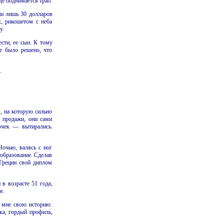
де поднимается трап.
ии лишь 30 долларов
х, рикошетом с неба
у.
сти, ее сын. К тому
е было решено, что
.
, на которую сильно
 продажи, они сами
очек — вытирались.
Ночью, валясь с ног
 образование. Сделав
Греции свой диплом
 в возрасте 51 года,
е.
 мне свою историю.
ка, гордый профиль,