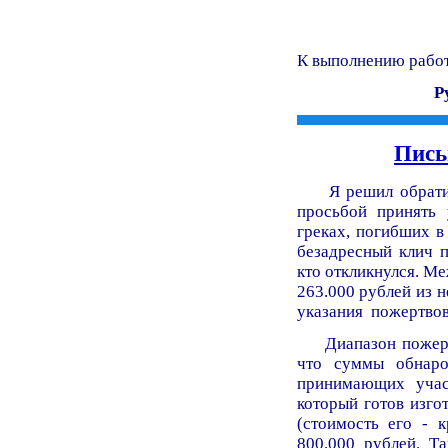
К выполнению работ
Р
Пись
Я решил обратить
просьбой принять
греках, погибших в
безадресный клич п
кто откликнулся. Ме
263.000 рублей из 
указания пожертво
Диапазон пожертво
что суммы обнаро
принимающих учас
который готов изго
(стоимость его - к
800.000 рублей. Т