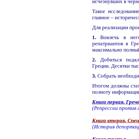
исчезнувших в черн
Такое исследовани
главное – историчес
Для реализации про
1.
Вовлечь в него
репатриантов в Гр
максимально полный
2.
Добиться подклю
Греции. Десятки ты
3.
Собрать необходи
Итогом должны ста
полноту информаци
Книга первая. Греч
(Репрессии против г
Книга вторая. Спе
(История депортаци