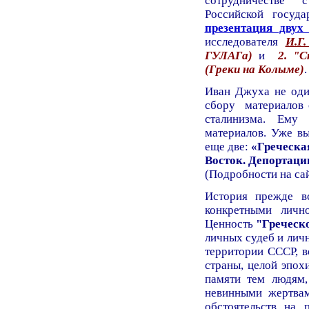
сотрудничестве
Российской госуда
презентация двух
исследователя
И.Г
ГУЛАГа)
и
2. "
(Греки на Колыме)
.
Иван Джуха не оди
сбору материалов о
сталинизма. Ему
материалов. Уже вы
еще две:
«Греческая
Восток. Депортации
(Подробности на са
История прежде в
конкретными личн
Ценность
"Греческ
личных судеб и лич
территории СССР, в
страны, целой эпохи
памяти тем людям,
невинными жертва
обстоятельств на