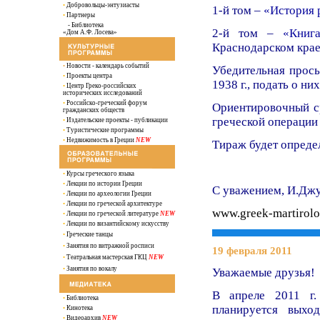
•
Добровольцы-энтузиасты
1-й том –
«История р
•
Партнеры
- Библиотека
2-й том –
«Книг
«Дом А.Ф. Лосева»
Краснодарском крае
•
Новости - календарь событий
Убедительная прось
•
Проекты центра
1938 г., подать о ни
•
Центр Греко-российских
исторических исследований
•
Российско-греческий форум
Ориентировочный ср
гражданских обществ
греческой операции
•
Издательские проекты - публикации
•
Туристические программы
•
Недвижимость в Греции
NEW
Тираж будет определ
•
Курсы греческого языка
•
Лекции по истории Греции
С уважением, И.Дж
•
Лекции по археологии Греции
•
Лекции по греческой архитектуре
www.greek-martirolo
•
Лекции по греческой литературе
NEW
•
Лекции по византийскому искусству
•
Греческие танцы
•
Занятия по витражной росписи
19 февраля 2011
•
Театральная мастерская ГКЦ
NEW
•
Занятия по вокалу
Уважаемые друзья!
В апреле 2011 г.
•
Библиотека
планируется вых
•
Кинотека
•
Видеоархив
NEW