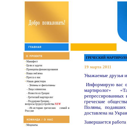
ГРЕЧЕСКИЙ МАРТИРОЛО
•
Манифест
•
Цели и задачи
19 марта 2011
•
Принципы финансирования
•
Наша эмблема
Уважаемые друзья и
•
Пресса о нас
•
Наша диаспора
Информирую вас о 
-
Эллины и филэллины
мартиролог» «
-
Лица эллинизма
-
Новости из Греции
репрессированных 
- Греческий мартиролог
греческие обществ
-
Поддержи Грецию -
вопросы трудоустройства
NEW
Поляны, подавших
-
Из истории греческих семей в
России
доставлена на Украи
Завершается работа
•
Меценаты