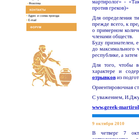
мартиролог» - «Та
•
Фонотека
против греков)»
•
Адрес и схема проезда
Для определения ти
•
E-mail
прежде всего, к пр
о примерном количе
членами обществ.
Буду признателен, 
до максимального ч
республике, а затем
Для того, чтобы в
характере и сод
отрывков
из подгот
Ориентировочная ст
С уважением, И.Дж
www.greek-martirol
9 октября 2010
В четверг 7 окт