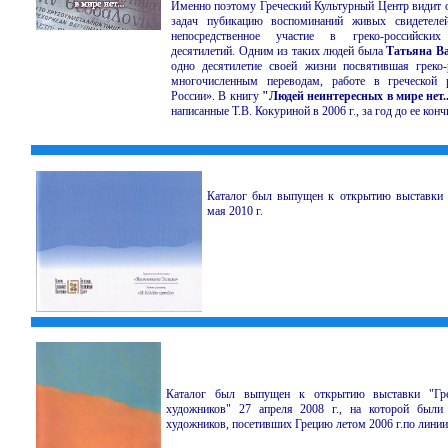
Именно поэтому Греческий Культурный Центр видит 
задач пубикацию воспоминаний живых свидетеле
непосредственное участие в греко-российских
десятилетий. Одним из таких людей была
Татьяна В
одно десятилетие своей жизни посвятившая греко-
многочисленным переводам, работе в греческой 
России». В книгу
"Людей неинтересных в мире нет..
написанные Т.В. Кокуриной в 2006 г., за год до ее кон
Каталог был выпущен к открытию выставки "
мая 2010 г.
Каталог был выпущен к открытию выставки "Гре
художников" 27 апреля 2008 г., на которой были
художников, посетивших Грецию летом 2006 г.по ли