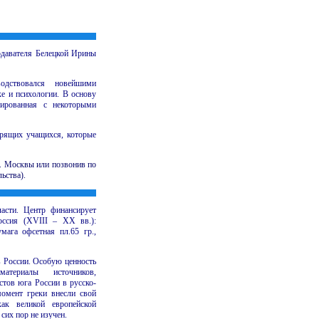
одавателя Белецкой Ирины
одствовался новейшими
е и психологии. В основу
рированная с некоторыми
орящих учащихся, которые
. Москвы или позвонив по
ьства).
асти. Центр финансирует
оссия (XVIII – XX вв.):
мага офсетная пл.65 гр.,
в России. Особую ценность
териалы источников,
тов юга России в русско-
момент греки внесли свой
как великой европейской
сих пор не изучен.