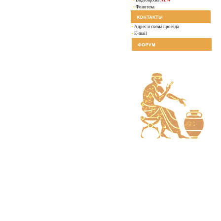
•
Видеоархив
NEW
•
Фонотека
•
Адрес и схема проезда
•
E-mail