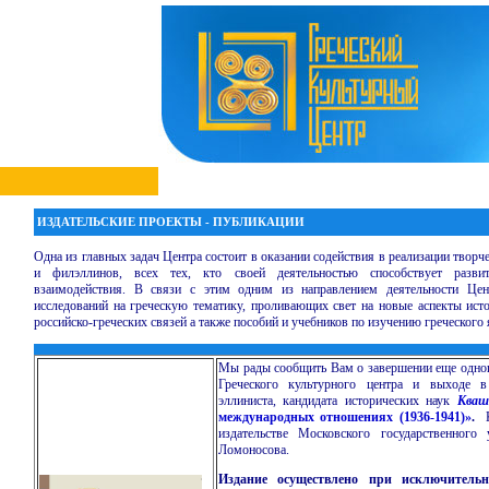
ИЗДАТЕЛЬСКИЕ ПРОЕКТЫ - ПУБЛИКАЦИИ
Одна из главных задач Центра состоит в оказании содействия в реализации творч
и филэллинов, всех тех, кто своей деятельностью способствует развит
взаимодействия. В связи с этим одним из направлением деятельности Цен
исследований на греческую тематику, проливающих свет на новые аспекты исто
российско-греческих связей а также пособий и учебников по изучению греческого
Мы рады сообщить Вам о завершении еще одног
Греческого культурного центра и выходе 
эллиниста, кандидата исторических наук
Кваш
международных отношениях (1936-1941)»
.
издательстве Московского государственного
Ломоносова.
Издание осуществлено при исключитель