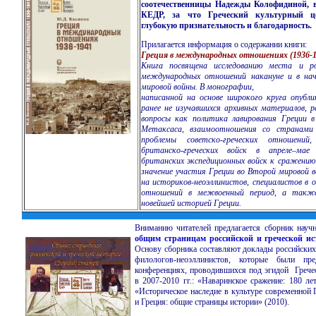
соотечественницы Надежды Колофидиной, в
КЕДР, за что Греческий культурный ц
глубокую признательность и благодарность.
Прилагается информация о содержании книги:
Греция в международных отношениях (1936-1
Книга посвящена исследованию места и р
международных отношений накануне и в на
мировой войны. В монографии,
написанной на основе широкого круга опубл
ранее не изучавшихся архивных материалов,
вопросы как политика
лавирования Греции 
Метаксаса, взаимоотношения со странами
проблемы советско-греческих отношений
британско-греческих войск в апреле–мае
британских экспедиционных войск к сражению
значение участия Греции во Второй мировой в
на историков-неоэллинистов, специалистов в
отношений в межвоенный период, а также
новейшей историей Греции.
Вниманию читателей предлагается сборник науч
общим страницам российской и греческой ис
Основу сборника составляют доклады российских 
филологов-неоэллинистов, которые были пр
конференциях, проводившихся под эгидой Гречес
в 2007-2010 гг.: «Наваринское сражение: 180 ле
«Историческое наследие в культуре современной 
и Греция: общие страницы истории» (2010).