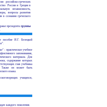
м российско-греческих
ество России и Греции в
альную независимость,
поры, вопросы развития
и в сознании греческого
ержке президента
группы
.
е пособие И.Г. Белецкой
е".
е" - практическое учебное
ффективного запоминания,
тического материала. Для
роки, содержание которых
етствующих глав учебника
". Также он может быть
еского языка.
сскоговорящих учащихся,
адач каждого поколения.