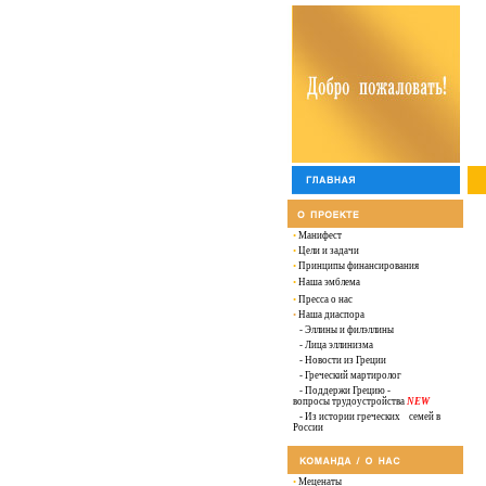
•
Манифест
•
Цели и задачи
•
Принципы финансирования
•
Наша эмблема
•
Пресса о нас
•
Наша диаспора
-
Эллины и филэллины
- Лица эллинизма
-
Новости из Греции
- Греческий мартиролог
-
Поддержи Грецию -
вопросы трудоустройства
NEW
-
Из истории греческих семей в
России
•
Меценаты