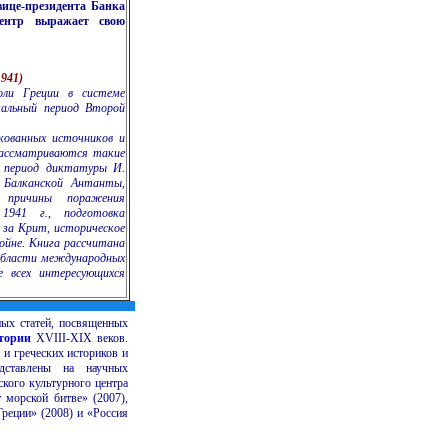
ице-президента Банка
ентр выражает свою
941)
оли Греции в системе
чальный период Второй
икованных источников и
 рассматриваются такие
в период диктатуры И.
 Балканской Антанты,
, причины поражения
 1941 г., подготовка
 за Крит, историческое
ойне. Книга рассчитана
 области международных
 всех интересующихся
ных статей, посвященных
тории
XVIII-XIX веков.
и греческих историков и
едставлены на научных
кого культурного центра
т морской битве» (2007),
Греции» (2008) и «Россия