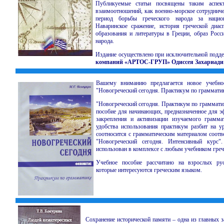
Публикуемые статьи посвящены таким аспекта
взаимоотношений, как военно-морское сотруднич
период борьбы греческого народа за национ
Наваринское сражение, история греческой диас
образования и литературы в Греции, образ Росси
народа.
Издание осуществлено при исключительной подд
компаний «АРТОС-ГРУП» Одиссея Захариади
Вашему вниманию предлагается новое учебно
"Новогреческий сегодня. Практикум по грамматик
"Новогреческий сегодня. Практикум по грамматик
пособие для начинающих, предназначенное для э
закрепления и активизации изучаемого грамма
удобства использования практикум разбит на у
соотносится с грамматическим материалом соотв
"Новогреческий сегодня. Интенсивный курс
использован в комплексе с любым учебником греч
Учебное пособие рассчитано на взрослых ру
которые интересуются греческим языком.
Сохранение исторической памяти – одна из главных з