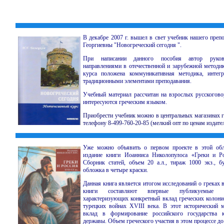
В декабре 2007 г. вышел в свет учебник нашего преп
Георгиевны "Новогреческий сегодня ".
При написании данного пособия автор руков
направлениями в отечественной и зарубежной методик
курса положена коммуникативная методика, интег
традиционными элементами преподавания.
Учебный материал рассчитан на взрослых русскогов
интересуются греческим языком.
Приобрести учебник можно в центральных магазинах г
телефону 8-499-760-20-85 (мелкий опт по ценам издател
Уже можно объявить о первом проекте в этой обл
издание книги Иоанниса Николопулоса «Греки и Р
Сборник статей, объем 20 а.л., тираж 1000 экз., бу
обложка в четыре краски.
Данная книга является итогом исследований о греках 
книги составляют впервые публикуемые ма
характеризующих конкретный вклад греческих колонис
турецких войнах XVIII века. В этот исторический 
вклад в формирование российского государства 
державы. Объем греческого участия в этом процессе до 