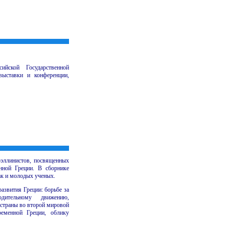
ийской Государственной
ыставки и конференции,
оэллинистов, посвященных
нной Греции. В сборнике
ак и молодых ученых.
звития Греции: борьбе за
бодительному движению,
 страны во второй мировой
ременной Греции, облику