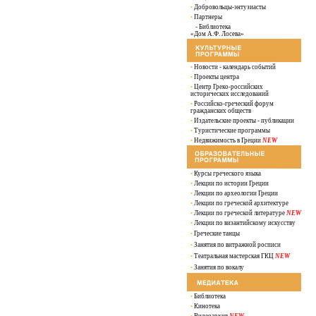
•
Добровольцы-энтузиасты
•
Партнеры
- Библиотека
«Дом А.Ф. Лосева»
•
Новости - календарь событий
•
Проекты центра
•
Центр Греко-российских
исторических исследований
•
Российско-греческий форум
гражданских обществ
•
Издательские проекты - публикации
•
Туристические программы
•
Недвижимость в Греции
NEW
•
Курсы греческого языка
•
Лекции по истории Греции
•
Лекции по археологии Греции
•
Лекции по греческой архитектуре
•
Лекции по греческой литературе
NEW
•
Лекции по византийскому искусству
•
Греческие танцы
•
Занятия по витражной росписи
•
Театральная мастерская ГКЦ
NEW
•
Занятия по вокалу
•
Библиотека
•
Кинотека