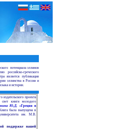
еского потенциала эллинов
ию российско-греческого
тра является публикация
рии эллинства в России и
 языка и истории.
о издательского проекта
в свет книги молодого
нина Ю.Д.
«Греция в
Книга была выпущена в
 университета им. М.В.
ной поддержке нашей