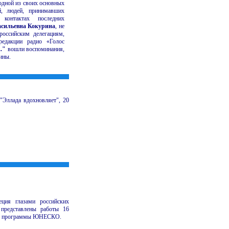
одной из своих основных
й, людей, принимавших
 контактах последних
асильевна Кокурина
, не
российским делегациям,
редакции радио «Голос
."
вошли воспоминания,
чины.
Эллада вдохновляет", 20
ция глазами российских
 представлены работы 16
нии программы ЮНЕСКО.