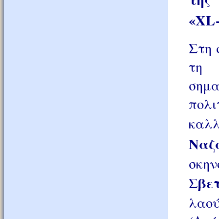
«
XL
Στη 
τη 
σημα
πολι
καλ
Ναζ
σκη
Σβε
λαο