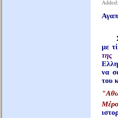
Added:
Αγαπ
Στα 
με τ
της 
Ελλη
να σ
του 
"Αθω
Μέρο
ιστο