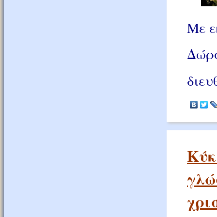
Με ε
Δώρα
διευ
Κύκ
γλώ
χρι