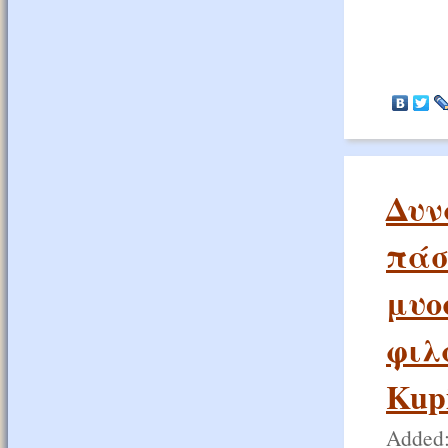
Δυν
πάσ
μυο
φιλ
Kup
Added: