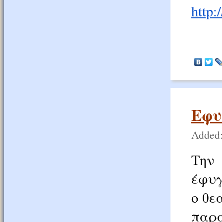
http:
Εφυ
Added:
Την
έφυγ
ο θε
παρ