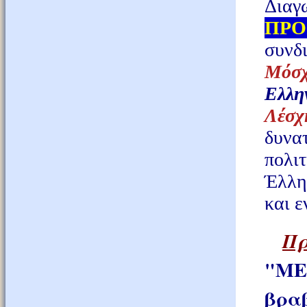
Δι
ΠΡΟ
συνδ
Μόσχ
Ελλη
Λέσχ
δυνατ
πολι
Έλλη
και ε
Π
"ME
βρα