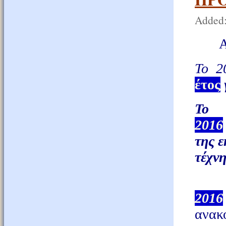
Added:
Α
Το 2
έτος
Το 
2016
της ε
τέχνη
Ε
2016
αν