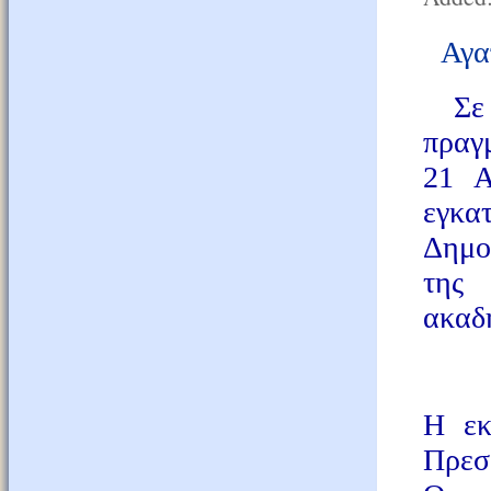
Αγα
Σε μ
πραγμ
21 Α
εγκα
Δημο
της
ακαδ
Η εκ
Πρεσ