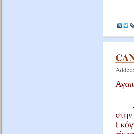
CA
Added:
Αγαπ
Λόγ
στην
Γκόγ