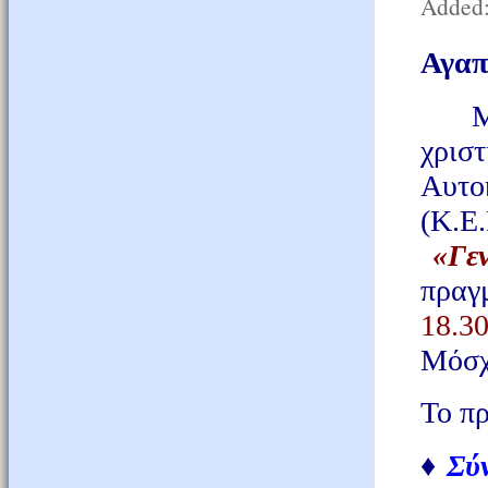
Added:
Αγαπ
Με τ
χρι
Αυτο
(Κ.
«Γε
πραγ
18.30
Μόσχ
Το π
♦
Σύ