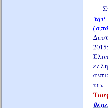
Στα
την
(από
Δ
2015
Σλα
ελλη
αντι
την
Τσα
θέμα