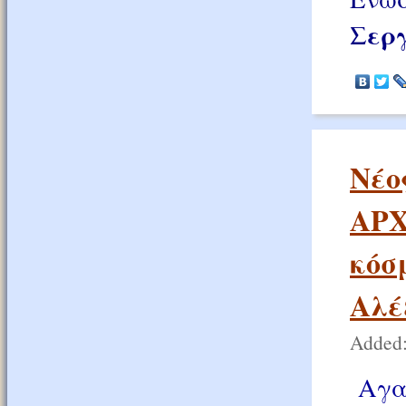
Σεργ
Nέο
ΑΡΧ
κόσ
Αλέ
Added:
Αγα