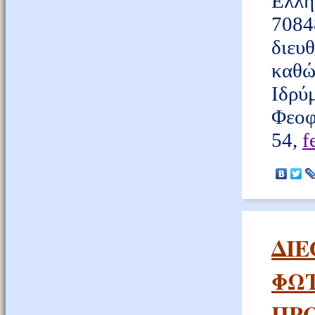
Ελλη
708
διευ
καθώ
Ιδρύ
Φεοφ
54,
f
ΔΙΕ
ΦΩΤ
ΠΡ