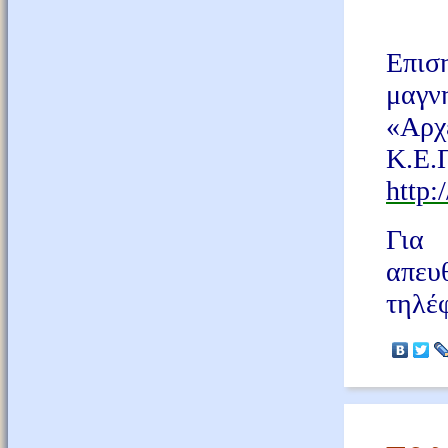
Επι
μαγν
«Αρχ
Κ.Ε.
http:
Για 
απευ
τηλέ