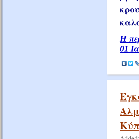
κρο
καλο
Η πε
01 Ι
Εγκ
Αλμ
Κύπ
Added: