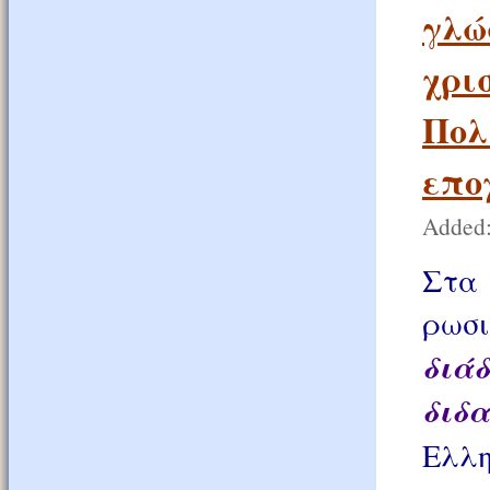
γλώ
χρι
Πολ
επο
Added:
Στα
ρωσ
δι
διδ
Ελλη