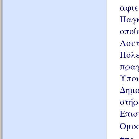
αφι
Παγ
οπο
Λου
Πολ
πρα
Υπο
Δημο
στή
Επι
Ομοσ
της