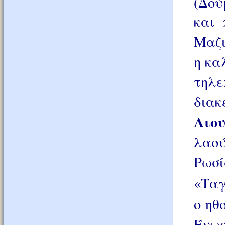
(Δού
και 
Μαζι
η κα
τηλ
δια
Λιο
λαού
Ρωσ
«Ταγ
ο ηθ
Ένω