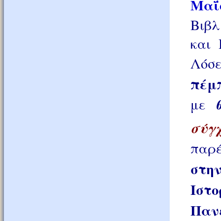
Μα
Βιβλ
και 
Λόσ
π
με
σύγ
παρ
στη
Ισ
Πα