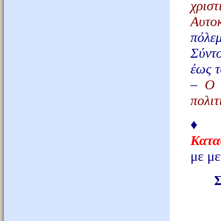
χρι
Αυτο
πόλε
Σύντ
έως τ
–
Ο 
πολιτ
Κατα
με μ
Σ