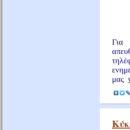
Για 
απευ
τηλέ
εν
μας
Κύκ