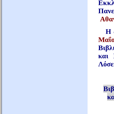
Εκκλ
Παν
Αθα
Η δι
Μαΐ
Βιβλ
και 
Λόσε
Βιβ
κα