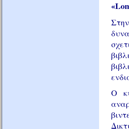
«
Lom
Στην
δυν
σχετ
βιβλ
βιβ
ενδι
Ο κύ
αν
βιντ
Δικτ