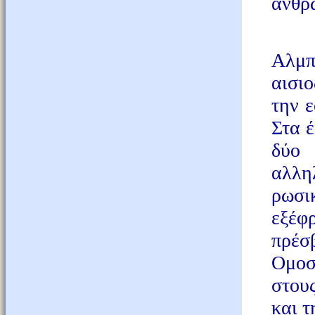
ανθρ
Οι ε
Αλμπ
αισι
την ε
Στα 
δύ
αλλη
ρωσι
εξέφ
πρέσ
Ομοσ
στου
και τ