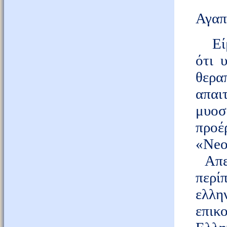
Αγαπ
Είμα
ότι 
θερα
απαιτ
μυο
προ
«
Neo
Απευ
περίπ
ελλη
επικ