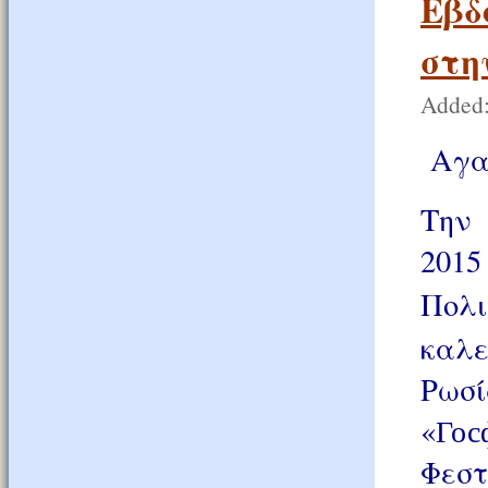
Εβδ
στη
Added:
Αγα
Την 
2015
Πολ
καλ
Ρωσ
«Го
Φεσ