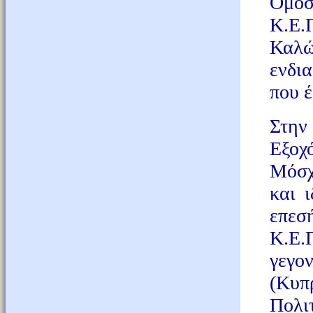
Ομοσ
Κ.Ε.
Καλ
ενδι
που έ
Στην
Εξο
Μόσ
και 
επεσ
Κ.Ε.
γεγ
(Κυπ
Πολι