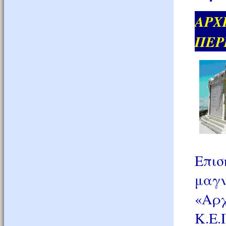
ΑΡ
ΠΕΡΙ
Επι
μαγν
«Αρχ
Κ.Ε.