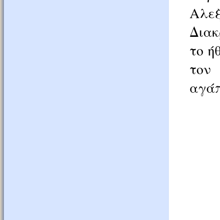
Αλε
Διακ
το ή
τον
αγάπ