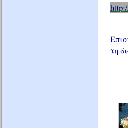
http:
Επισ
τη δ