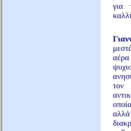
για 
καλλι
Η 
Γιαν
μεστά
αέρα
ψυχι
ανησυ
τον
αντι
οποί
αλλά
διακ