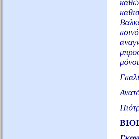
καθώς
καθισ
Βαλκ
κοιν
αναγ
μπρο
μόνοι
Γκαλί
Ανατό
Πιότρ
ΒΙΟ
Гκργ