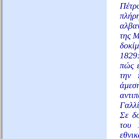
Πέτρο
πλήρ
αλβαν
της Μ
δοκί
1829:
πώς ε
την 
άμεση
αντιπ
Γαλλί
Σε δ
του 
εθνι