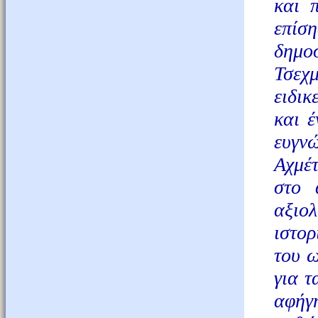
και 
επίσ
δημο
Τσεχ
ειδικ
και έ
ευγν
Αχμέ
στο 
αξιολ
ιστορ
του ω
για τ
αφήγη