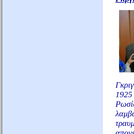
Γκριγ
1925 
Ρωσί
λαμβ
τραυμ
απονέ