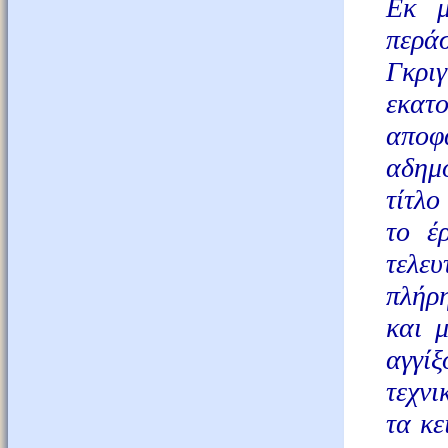
Εκ μ
περάσ
Γκριγ
εκατο
αποφ
αδημ
τίτλ
το έ
τελευ
πλήρη
και 
αγγίξ
τεχνι
τα κε