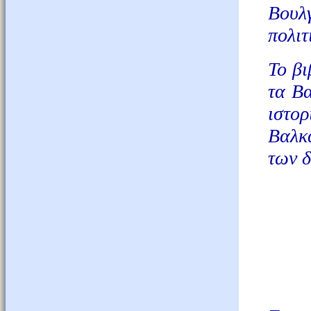
Βουλ
πολιτ
Το βι
τα Βα
ιστο
Βαλκ
των δ