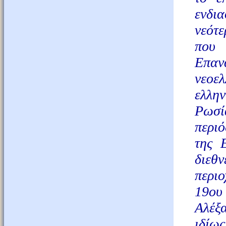
ενδι
νεότε
που 
Επα
νεοε
ελλη
Ρωσί
περι
της 
διεθ
περι
19ου
Αλέξ
ιδίως