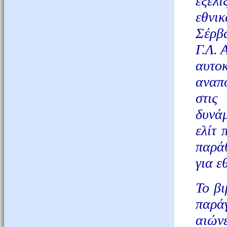
εξέλ
εθνι
Σέρβω
Γ.Λ. 
αυτο
αναπ
στις
δυνάμ
ελίτ 
παράθ
για ε
Το βι
παρά
αιών