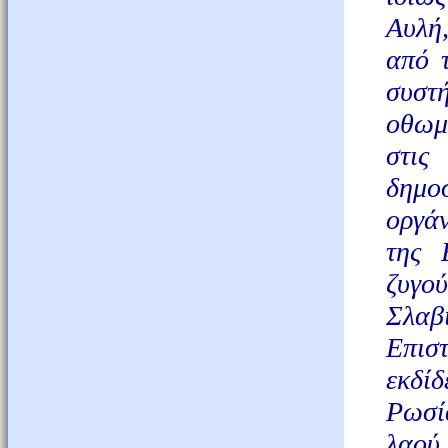
Αυλή
από τ
συστ
οθωμα
στις
δημο
οργά
της 
ζυγο
Σλαβ
Επιστ
εκδίδ
Ρωσί
λαού 