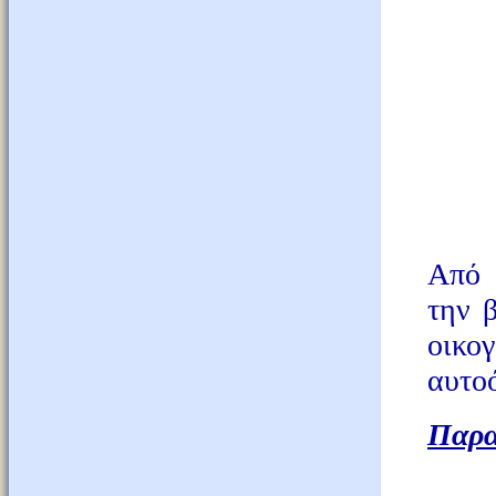
Από 
την 
οικο
αυτοό
Παρα