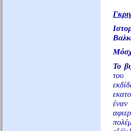
Γκρι
Ιστο
Βαλκ
Μόσχ
Το β
του 
εκδ
εκατ
έναν
αφιε
πολέ