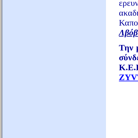
ερευ
ακα
Καπο
Λβόβ
Την 
σύν
Κ.Ε.
ZYV