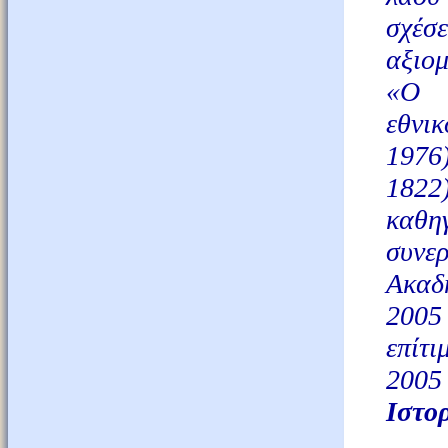
σχέσ
αξιο
«Ο Ι
εθνι
1976
1822
καθηγ
συνε
Ακαδ
2005
επίτι
2005
Ιστο