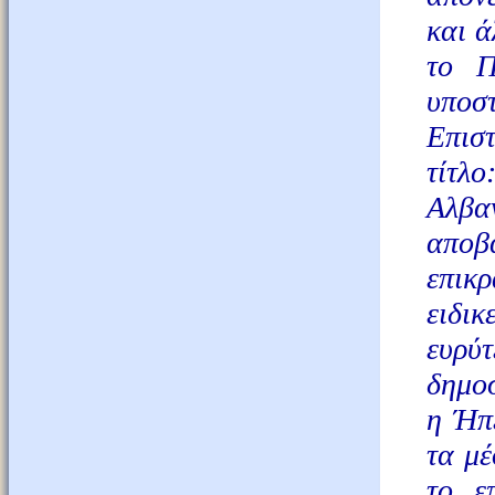
και ά
το Π
υποστ
Επισ
τίτλο
Αλβαν
αποβ
επικ
ειδικ
ευρύ
δημοσ
η Ήπε
τα μέ
το ε