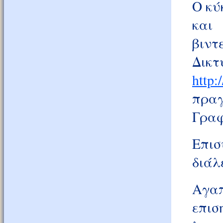
Ο κύ
και
βιντ
Δικτ
http:
πραγ
Γραφ
Επισ
διάλ
Αγαπ
επισ