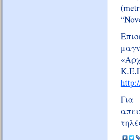
(me
“Nov
Επι
μαγν
«Αρχ
Κ.Ε.
http:
Για 
απευ
τηλέ