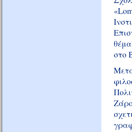
«Lom
Ινστ
Επισ
θέμα
στο 
Μετά
φιλ
Πολι
Ζάρο
σχετ
γραφ