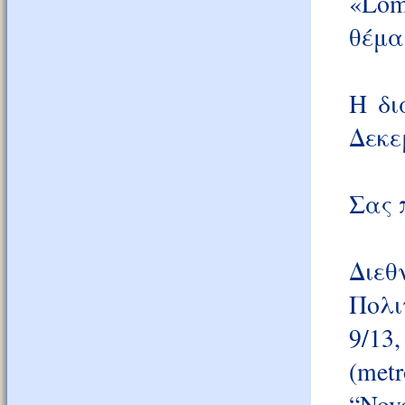
«Lom
θέμα
Η δι
Δεκε
Σας 
Διε
Πολι
9/13,
(me
“Nov