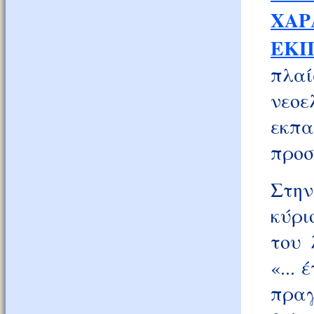
ΧΑΡ
ΕΚΠ
πλα
νεο
εκπα
προσ
Στην
κύρι
του 
«...
πραγ