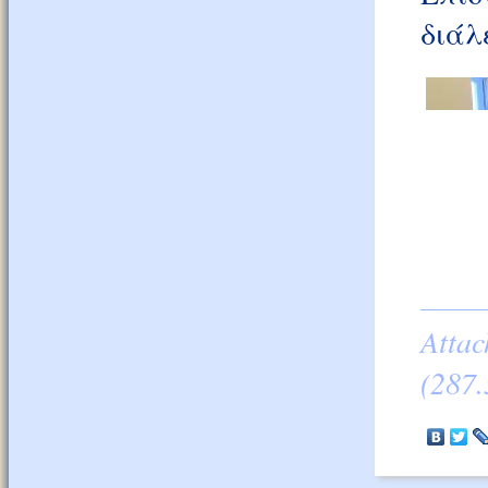
διάλ
Atta
(287.