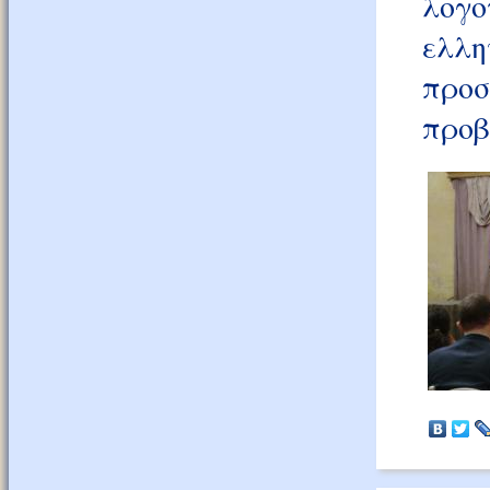
λογ
ελλ
προ
προβ