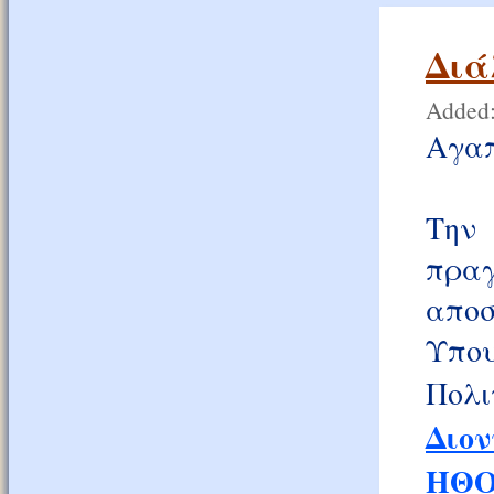
Διά
Added:
Αγαπ
Την
πρα
αποσ
Υπο
Πολ
Διον
ΗΘΟ