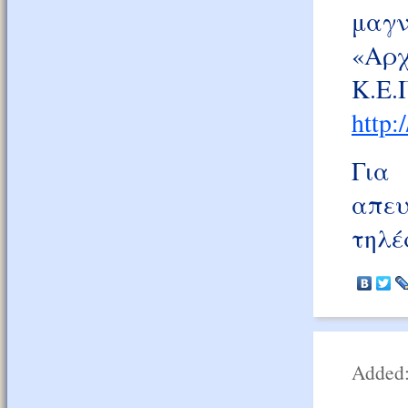
μαγν
«Αρχ
Κ.Ε.
http:
Για 
απευ
τηλέ
Added: