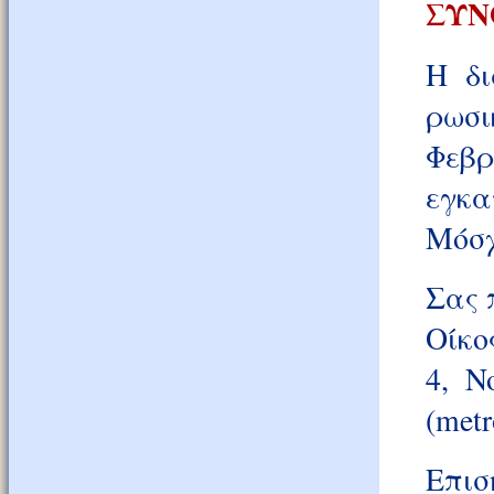
ΣΥΝ
Η δι
ρωσι
Φεβ
εγκ
Μόσ
Σας 
Οίκο
4, N
(metr
Επι