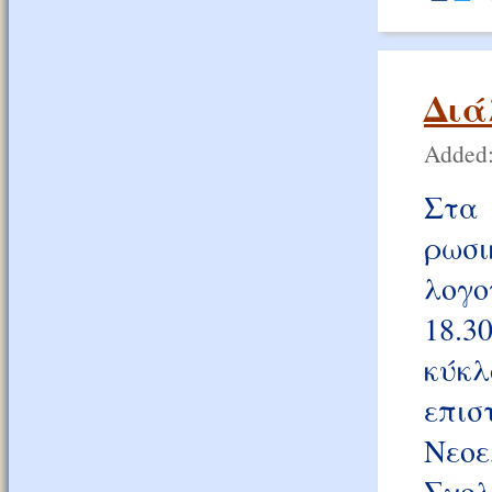
Διά
Added:
Στα
ρωσ
λογο
18.3
κύκ
επισ
Νεοε
Σχολ