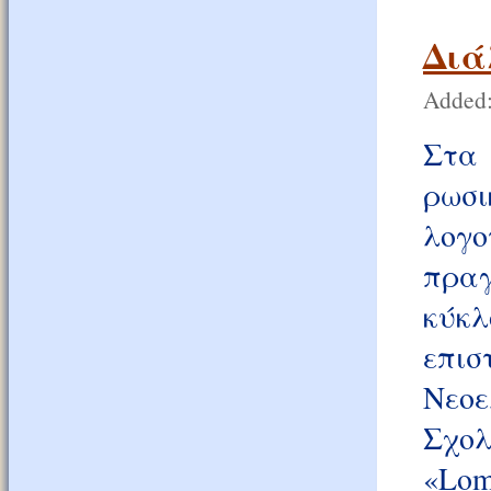
Διά
Added:
Στα
ρωσ
λογ
πρα
κύκ
επισ
Νεοε
Σχολ
«Lom