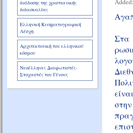
Added:
διάδοσης της χριστιανικής
διδασκαλίας
Αγαπ
Ελληνική Κινηματογραφική
Λέσχη
Στα
Αρχιτεκτονική του ελληνικού
ρωσ
κόσμου
λογ
Νεοέλληνες Διαφωτιστές-
Διε
Στοχαστές του Γένους
Πολι
είνα
στη
πραγ
επι