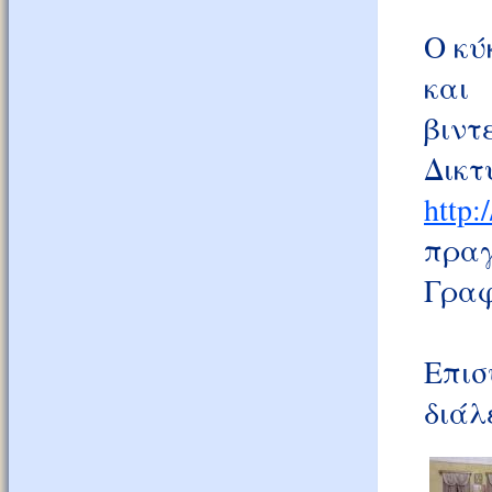
Ο κύ
και
βιντ
Δ
http:
πραγ
Γραφ
Επισ
διάλ