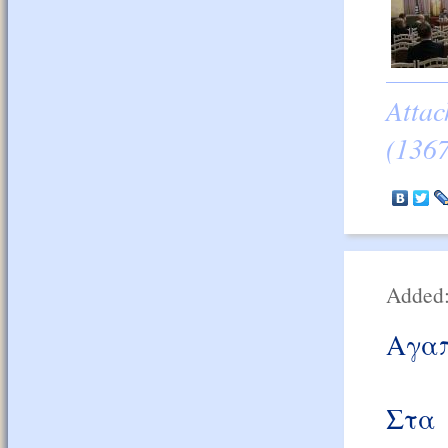
Atta
(1367
Added:
Αγαπ
Στα