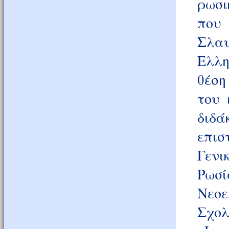
ρωσι
που 
Σλαυ
Ελλη
θέση
του 
διδ
επι
Γενι
Ρωσί
Νεοε
Σχολ