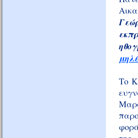
Αικ
Γεώ
εκπρ
ηθο
μηλ
Το Κ
ευγ
Μαρο
παρο
φορά