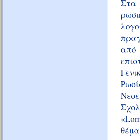
Στα
ρωσ
λογο
πραγ
από 
επι
Γενι
Ρωσί
Νεοε
Σχολ
«Lom
θέμα