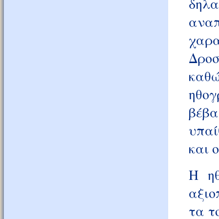
δηλ
ανα
χαρα
Δροσ
καθώ
ηθογ
βέβα
υπαί
και 
Η η
αξιο
τα τ