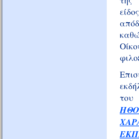
της 
είδο
απόδ
καθώ
Οίκο
φιλο
Επι
εκδή
το
ΗΘΟ
ΧΑΡ
ΕΚΠ