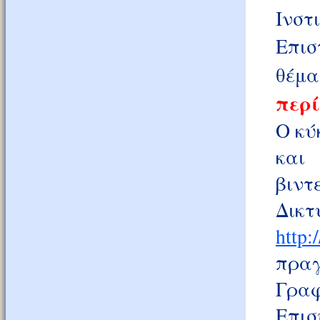
Ινστ
Επισ
θέμα
περί
Ο κύ
και
βιντ
Δικτ
http:
πραγ
Γραφ
Επισ