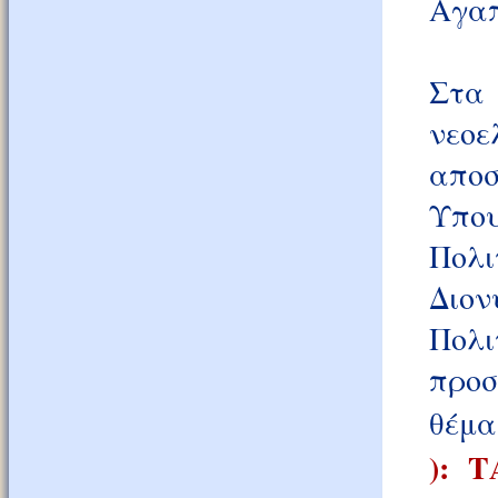
Αγαπ
Στα 
νεο
αποσ
Υπο
Πολι
Διο
Πολι
προσ
θέμα
): 