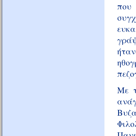
που
συγχ
ευκ
γράψ
ήταν
ηθογ
πεζο
Με τ
ανάγ
Βυζα
Φιλ
Παν