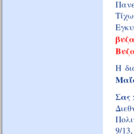
Πανε
Τίχ
Εγκυ
βυζ
Βυζα
Η δι
Μαΐο
Σας 
Διε
Πολι
9/13,