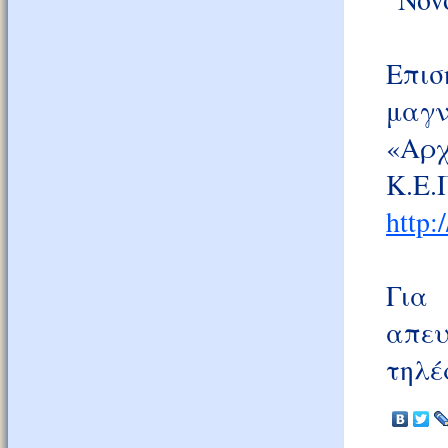
Επι
μαγν
«Αρχ
Κ.Ε.
http:
Για 
απευ
τηλέ