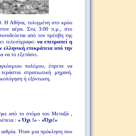
0. Η Αθήνα, τυλιγμένη στο κρύο
τον αέρα. Στις 3:00 π.μ., στο
υνοδεύεται από τον πρέσβη της
δει τελεσίγραφο:
να επιτραπεί η
 ελληνική επικράτεια υπό την
α να το εξετάσει.
γκόσμιου πολέμου, έπρεπε να
τεράστια στρατιωτική μηχανή.
ηκολόγηση ή εξόντωση.
ηκε από το στόμα του Μεταξά ,
ρέπεια :
« Όχι !»
-
«Όχι!»
 αιθρία. Ήταν μια πρόκληση που