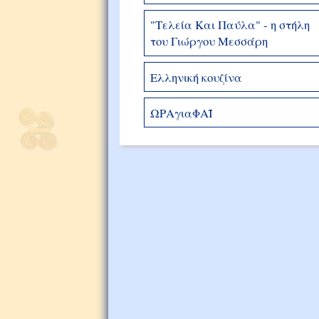
"Τελεία Και Παύλα" - η στήλη
του Γιώργου Μεσσάρη
Ελληνική κουζίνα
ΩΡΑγιαΦΑΪ