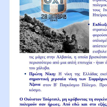
πολεμικ
τους Ι
Ηπείρου
Εκδί
στρατιώ
φορούσα
οπλισμέ
απίστε
εισβολε
τις μάχες στην Αλβανία, η οποία βρισκόταν
περισσότερο από μια απλή επιτυχία - ήταν 
του χάλυβα.
Πρώτη Νίκη:
Η νίκη της Ελλάδας εκε
σημαντική χερσαία νίκη των Συμμάχων
Άξονα
στον Β' Παγκόσμιο Πόλεμο. Προ
κόσμο.
Ο Ουίνστον Τσόρτσιλ, μη κρύβοντας τη συγκίν
πολεμούν σαν ήρωες. Από εδώ και στο εξής,