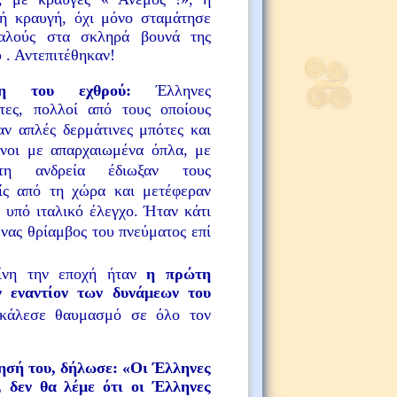
ή κραυγή, όχι μόνο σταμάτησε
ταλούς στα σκληρά βουνά της
 . Αντεπιτέθηκαν!
ωξη του εχθρού:
Έλληνες
τες, πολλοί από τους οποίους
ν απλές δερμάτινες μπότες και
νοι με απαρχαιωμένα όπλα, με
υτη ανδρεία έδιωξαν τους
ίς από τη χώρα και μετέφεραν
 υπό ιταλικό έλεγχο. Ήταν κάτι
ένας θρίαμβος του πνεύματος επί
ίνη την εποχή ήταν
η πρώτη
 εναντίον των δυνάμεων του
κάλεσε θαυμασμό σε όλο τον
ησή του, δήλωσε: «Οι Έλληνες
 δεν θα λέμε ότι οι Έλληνες