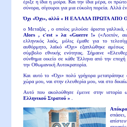
έριξε η ίδια η μοίρα. Και την ίδια μέρα, οι πρώτ
σύνορα, σίγουροι για μια εύκολη πορεία. Αλλά έν
Όχι «Όχι», αλλά « Η ΕΛΛΑΔΑ ΠΡΩΤΑ ΑΠΟ 
ο Μεταξάς , ο οποίος μιλούσε άριστα γαλλικά,
Alors
,
c
'
est
» λα «
Guerre
!»
(«Λοιπόν, α
ελληνικός λαός, μόλις έμαθε για το τελεσί
αυθόρμητο, λαϊκό «Όχι» εξαπλώθηκε αμέσως 
σύμβολο εθνικής ενότητας. Σήμαινε «Ελευθε
σύνθημα οικείο σε κάθε Έλληνα από την εποχή 
την Οθωμανική Αυτοκρατορία.
Και αυτό το «Όχι» πολύ γρήγορα μετατράπηκε 
χώρα μου, ναι στην ελευθερία μου, ναι στο δικα
Αυτό που ακολούθησε έμεινε στην ιστορία
Ελληνικού Στρατού »
.
Απόκρ
σπάσει
απίστευ
στρατό