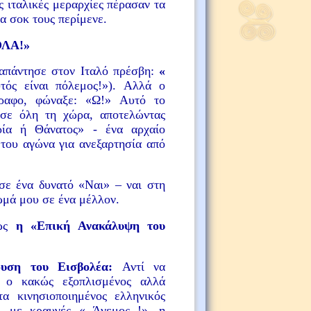
ες ιταλικές μεραρχίες πέρασαν τα
α σοκ τους περίμενε.
ΟΛΑ!»
 απάντησε στον Ιταλό πρέσβη:
«
υτός είναι πόλεμος!»). Αλλά ο
γραφο, φώναξε: «Ω!» Αυτό το
σε όλη τη χώρα, αποτελώντας
ρία ή Θάνατος» - ένα αρχαίο
του αγώνα για ανεξαρτησία από
σε ένα δυνατό «Ναι» – ναι στη
ίωμά μου σε ένα μέλλον.
 ως
η «Επική Ανακάλυψη του
ουση του Εισβολέα:
Αντί να
, ο κακώς εξοπλισμένος αλλά
τα κινησιοποιημένος ελληνικός
ς, με κραυγές « Άνεμος !», η