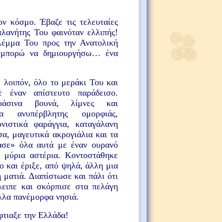
ν κόσμο. Έβαζε τις τελευταίες
πλανήτης Του φαινόταν ελλιπής!
λέμμα Του προς την Ανατολική
ο μπορώ να δημιουργήσω… ένα
 λοιπόν, όλο το μεράκι Του και
ξε έναν απίστευτο παράδεισο.
ράσινα βουνά, λίμνες και
ια ανυπέρβλητης ομορφιάς,
νιστικά φαράγγια, καταγάλανη
α, μαγευτικά ακρογιάλια και τα
ασε» όλα αυτά με έναν ουρανό
 μύρια αστέρια. Κοντοστάθηκε
γο και έριξε, από ψηλά, άλλη μια
ή ματιά. Διαπίστωσε και πάλι ότι
λειπε και σκόρπισε στα πελάγη
λλα πανέμορφα νησιά.
φτιαξε την Ελλάδα!