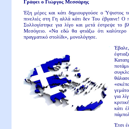
Γράφει ο Γιώργος Μεσσάρης
Έξη μέρες και κάτι δημιουργούσε ο Ύψιστος το
πινελιές στη Γη αλλά κάτι δεν Του έβγαινε! Ο 
Συλλογίστηκε για λίγο και μετά έστρεψε το β
Μεσόγειο. «Να εδώ θα φτιάξω ότι καλύτερ
πραγματικό στολίδι», μονολόγησε.
Έβαλε,
έφτια
Καταπ
ποτάμ
συγκλο
θάλασσ
«σκέπ
γεμάτο
για λί
κριτικ
κάτι έ
πάμπο
Έτσι έ