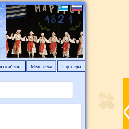
ческий мир
Медиатека
Партнеры