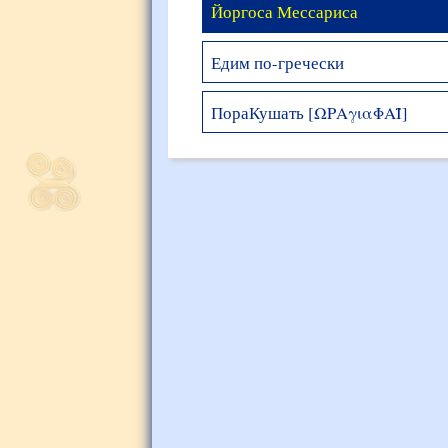
Йоргоса Мессариса
Едим по-гречески
ПораКушать [ΩΡΑγιαΦΑΪ]