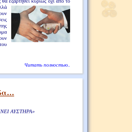
ς θα εξαρτηθεί κυρίως
όχι από το
λλά
ουν
εις
της
ρμα
ουν
του
Читать полностью..
άδα…
ΙΝΕΙ ΑΥΣΤΗΡΑ
»