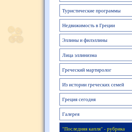
Туристические программы
Недвижимость в Греции
Эллины и филэллины
Лица эллинизма
Греческий мартиролог
Из истории греческих семей
Греция сегодня
Галерея
"Последняя капля" - рубрика