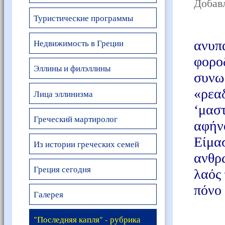
Добавл
Туристические программы
Μ
Недвижимость в Греции
ανυ
φορ
Эллины и филэллины
συνω
«ρεα
Лица эллинизма
‘μασ
Греческий мартиролог
αφήν
Είμα
Из истории греческих семей
ανθρ
Греция сегодня
λαός 
πόνο 
Галерея
Τα 
"Последняя капля" - рубрика