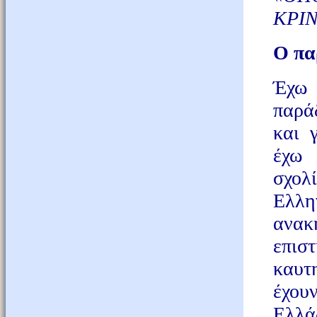
ΚΡΙΝ
Ο πα
Έχω 
παρά
και 
έχω 
σχο
Ελλ
ανακ
επιστ
καυτ
έχου
Ελλάδ