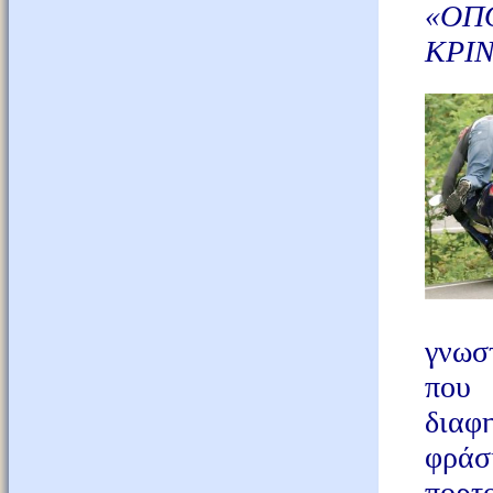
«
ΟΠ
ΚΡΙΝ
γνωσ
που
διαφ
φρά
πορτ