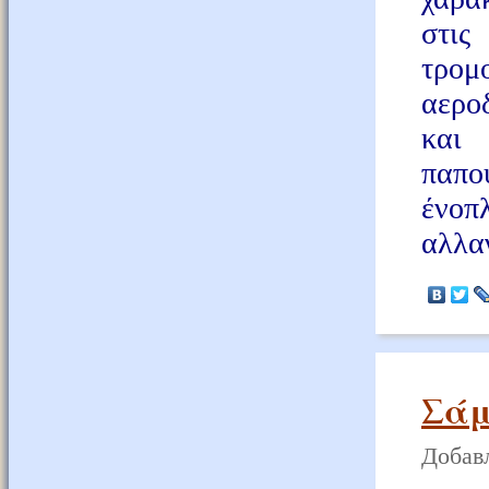
στι
τρομ
αερο
και
παπο
ένοπ
αλλα
Σάμ
Добавл