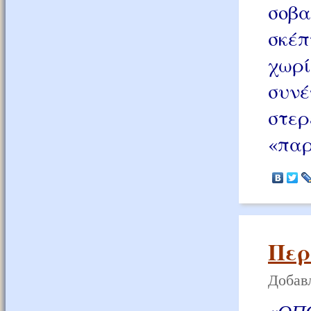
σοβ
σκέπ
χωρ
συν
στε
«παρ
Περ
Добавл