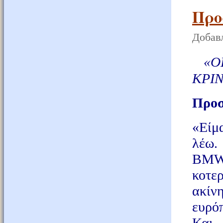
Προ
Добавл
«Ο
ΚΡΙΝ
Προσ
«Είμ
λέω
BMW
κοτ
ακίν
ευρό
Και