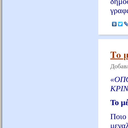
δημ
γραφ
Το 
Добавл
«ΟΠ
ΚΡΙΝ
Το μ
Ποιο
μεγ