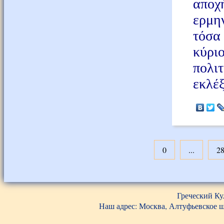
αποχ
ερμη
τόσα 
κύρι
πολι
εκλέ
0
...
2
Греческий Ку
Наш адрес: Москва, Алтуфьевское шос