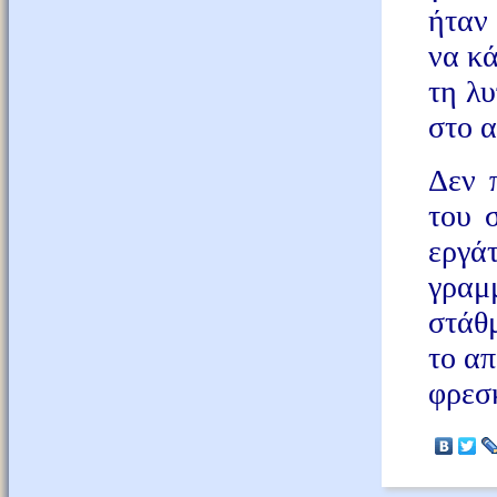
ήταν
να κά
τη λ
στο α
Δεν 
του 
εργά
γραμ
στάθ
το απ
φρεσ