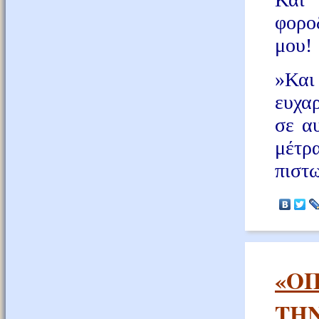
φορο
μου!
»Και
ευχαρ
σε α
μέτρ
πιστω
«ΟΠ
ΤΗΝ