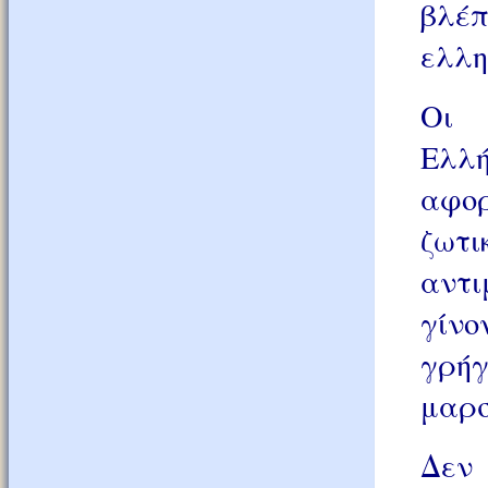
βλέπ
ελλη
Οι 
Ελλή
αφορ
ζωτ
αντι
γίνο
γρήγ
μαρσ
Δεν 