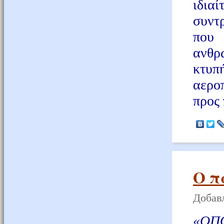
ιδια
συντ
που
ανθ
κτυπ
αεροπ
προς
Ο π
Добавл
«ΟΠ