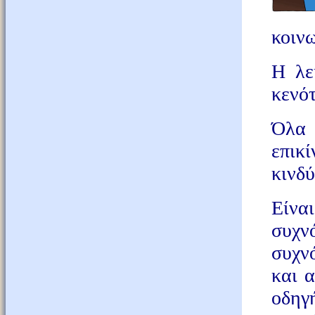
κοινω
Η λε
κενότ
Όλα 
επικ
κινδύ
Είναι
συχν
συχνό
και 
οδηγ