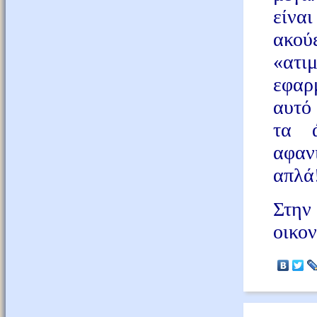
είνα
ακ
«ατ
εφαρ
αυτό
τα ά
αφαν
απλά
Στην
οικον