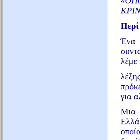
«ΟΠ
ΚΡΙΝ
Περί
Ένα
συντ
λέμε
λέξ
πρόκ
για 
Μια 
Ελλά
οποί