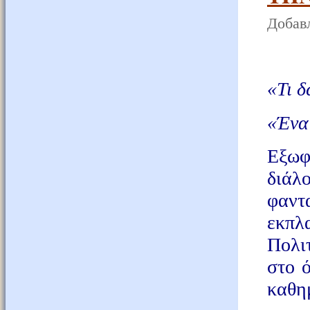
Добавл
«Τι δ
«Ένα 
Εξωφ
διάλ
φαντ
εκπλ
Πολι
στο 
καθη