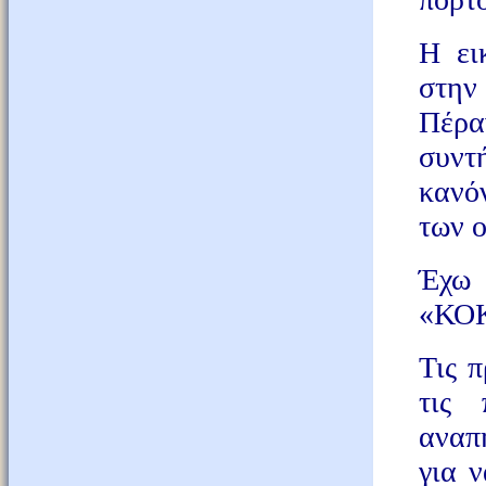
Η ει
στην
Πέρα
συντ
κανό
των ο
Έχω 
«ΚΟΚ
Τις 
τις 
αναπη
για 