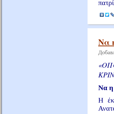
πατρί
Να 
Добавл
«ΟΠ
ΚΡΙ
Να η
Η έκ
Ανατ