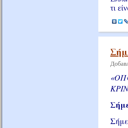
τι εί
Σήμ
Добавл
«ΟΠ
ΚΡΙ
Σήμε
Σήμε