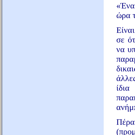
«Ένα
ώρα τ
Είνα
σε ό
να υ
παρα
δικαι
άλλε
ίδι
παρα
ανήμπ
Πέρα
(προ