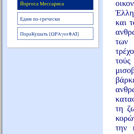
οικο
Йоргоса Мессариса
Έλλη
Едим по-гречески
και 
ανθρ
ПораКушать [ΩΡΑγιαΦΑΪ]
των 
τρέχο
τούς
μισο
βάρκ
ανθρ
κατα
τη ζ
κορώ
την 