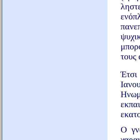
ληστ
ενόπ
πανε
ψυχι
μπορ
τους 
Έτσι
Ιανου
Ηνωμ
εκπα
εκατο
Ο γν
χαρα