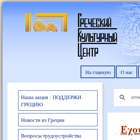
На главную
О нас
Наша акция - ПОДДЕРЖИ
ГРЕЦИЮ
Новости из Греции
Έχο
Вопросы трудоустройства