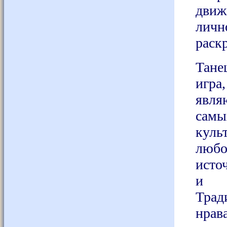
движ
личн
раск
Тане
игр
явля
сам
куль
люб
исто
и 
Тра
нрав