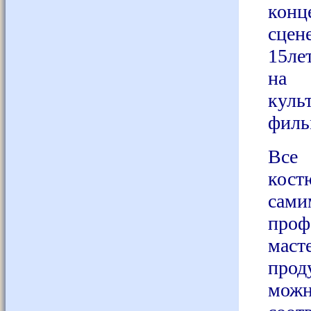
конц
сцен
15ле
на 
куль
филь
Все
кос
сами
проф
мас
прод
мо