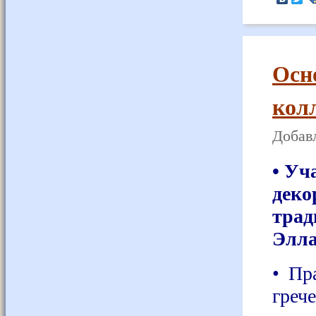
Осн
кол
Добавл
• Уч
деко
трад
Элла
• Пр
греч