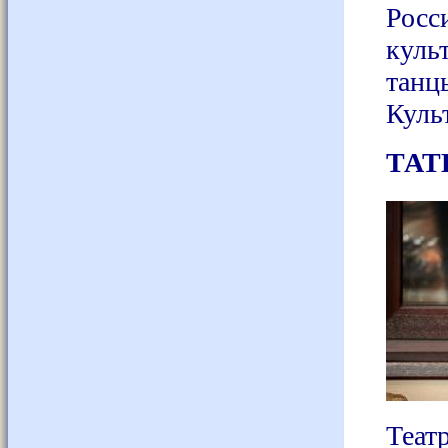
Росс
куль
танц
Куль
ТАТ
Теат