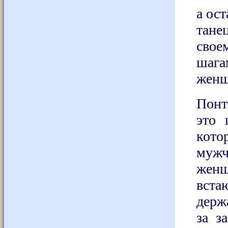
а ос
тане
свое
шага
женщ
Пон
это 
кото
му
женщ
вст
держ
за з