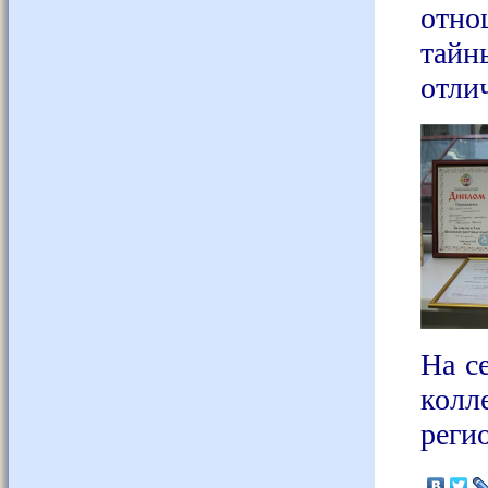
отно
тайн
отли
На с
колл
реги