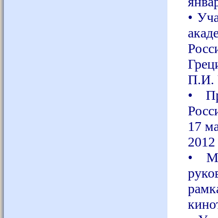
январ
• Уч
акад
Росс
Грец
П.И. 
• Пр
Росс
17 м
2012 
• М
руко
рамк
кинот