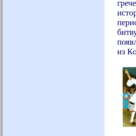
греч
исто
пери
битв
появ
из К