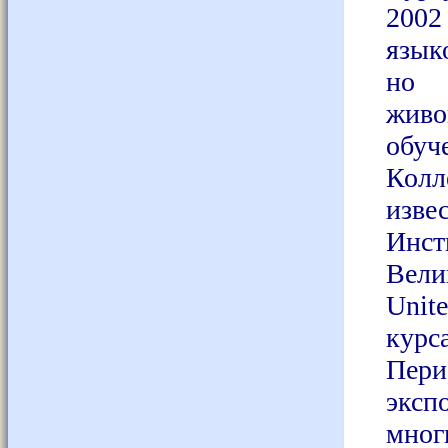
2002
язык
но 
жив
обуч
Колл
изве
Инс
Велик
Unit
курс
Пер
эксп
мног