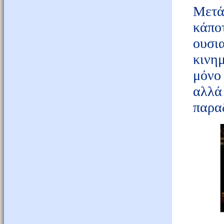
Μετά 
κάπο
ουσι
κινη
μόνο
αλλά
παρα