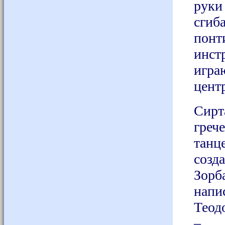
руки
сгиб
понт
инст
игра
цент
Сирт
греч
танц
созд
Зорб
напи
Теод
– у