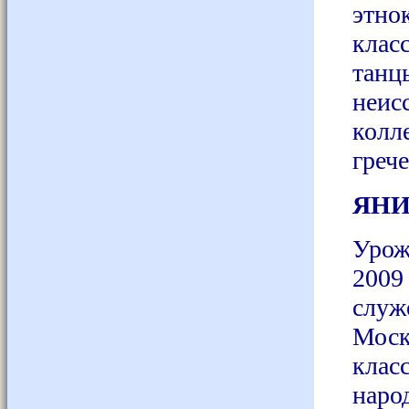
этно
клас
танц
неис
колл
греч
ЯНИ
Урож
2009
служ
Моск
кла
наро