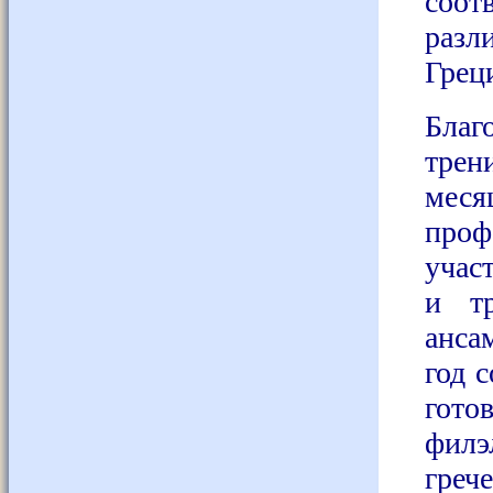
соот
разл
Грец
Бла
трен
мес
проф
учас
и тр
анса
год 
гото
филэ
греч