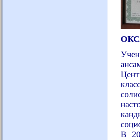
ОКС
Учен
анса
Цент
клас
сол
нас
канд
соци
В 20