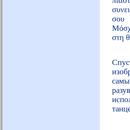
πιά
συνε
σου 
Μόσχ
στη θ
Спус
изоб
самы
разу
испо
танц