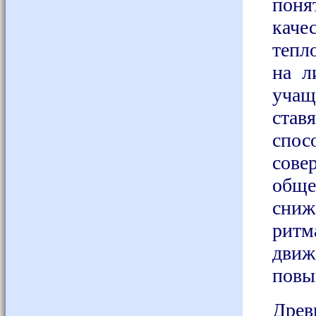
поня
каче
тепл
на л
учащ
став
спос
сов
общ
сниж
ритм
дви
повы
Древ