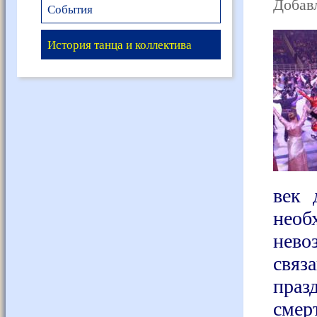
Добавл
События
История танца и коллектива
век 
необ
нево
связ
праз
смер