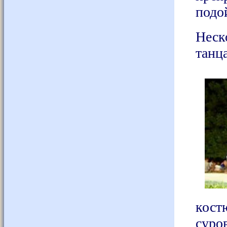
подо
Неск
танц
кос
сур