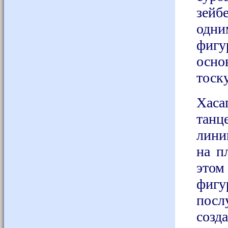
зейбе
одни
фигу
осно
тоску
Хас
танце
лини
на п
этом
фигу
посл
созд