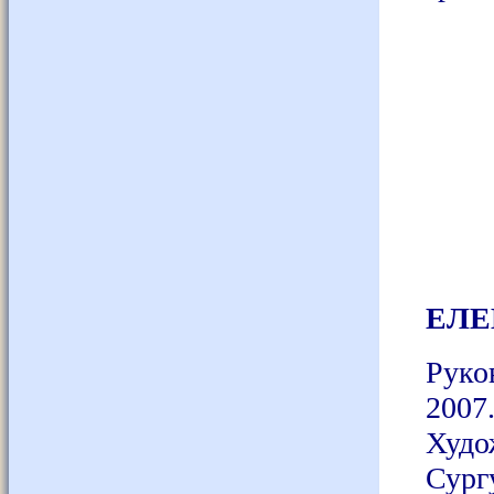
ЕЛЕ
Руко
200
Худо
Сург