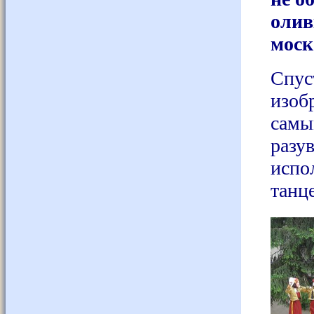
олив
моск
Спус
изоб
самы
разу
испо
танц