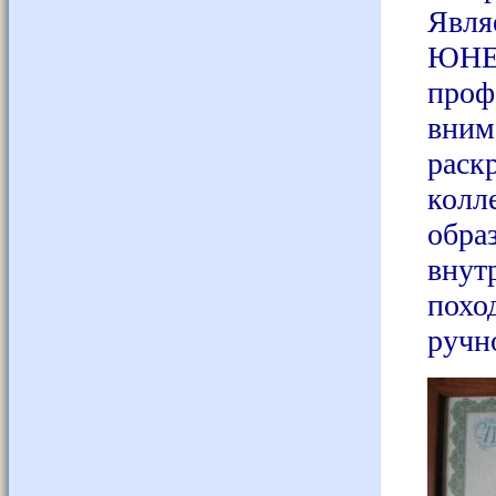
Явля
ЮНЕ
про
вни
раск
колл
об
внут
похо
ручн