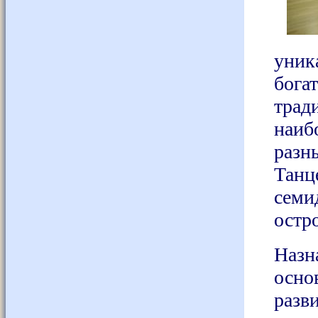
уни
бог
трад
наи
раз
Танц
сем
остр
Назн
осн
разв