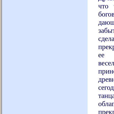
что 
бог
даю
забы
сд
прек
ее
ве
прин
древ
сего
танц
обла
пре