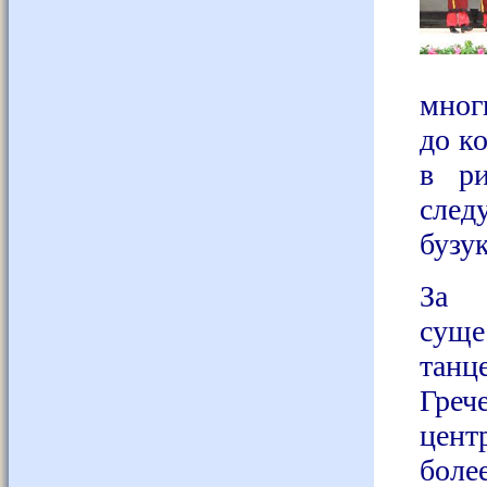
мног
до к
в ри
след
бузу
За
суще
танц
Греч
цент
боле