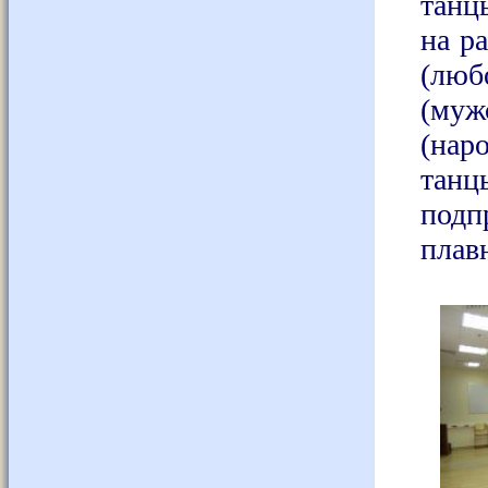
танц
на р
(люб
(муж
(нар
танц
подп
плав