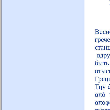
Весн
греч
стан
вдру
быть
отыс
Грец
Την ά
από 
αποφ