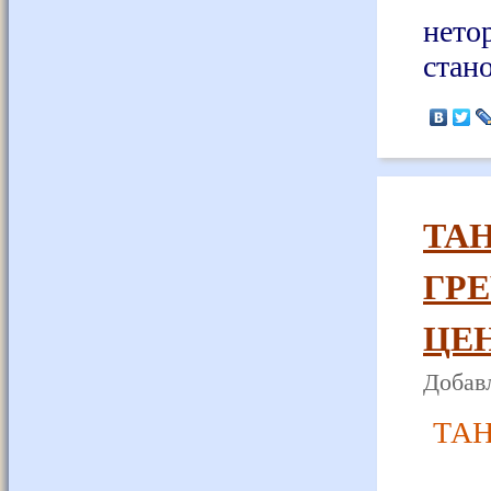
нето
стано
ТА
ГР
ЦЕН
Добавл
ТА