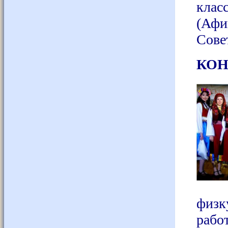
клас
(Афи
Сове
КОН
физк
рабо