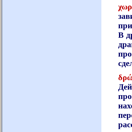
χωρ
зав
при
В д
дра
про
сде
δρώ
Де
пр
на
пе
рас