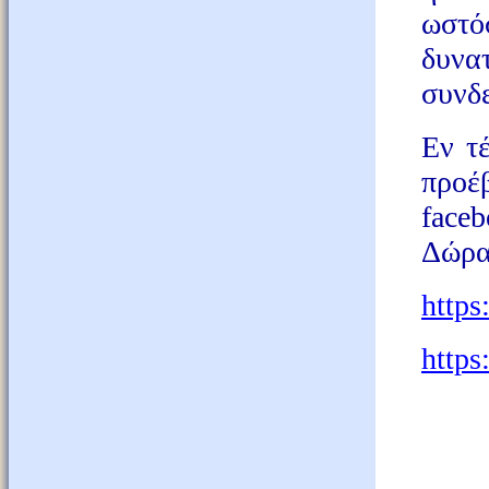
ωστό
δυνα
συνδ
Εν τ
προέ
face
Δώρα
https
https