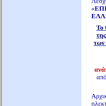
Λέσ
«
ΕΠ
ΕΛΛ
Το 
της
των 
ανά
από
Αρχ
ηλεκ