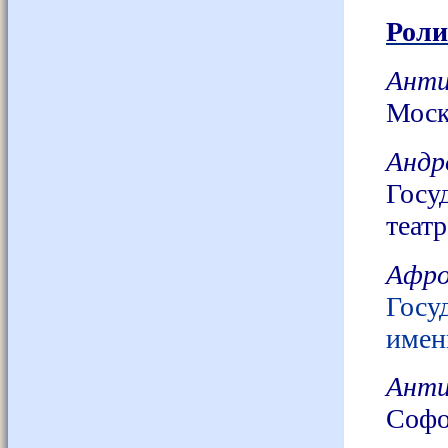
Роли
Анти
Моск
Андр
Госу
теат
Афр
Госу
имен
Анти
Софо