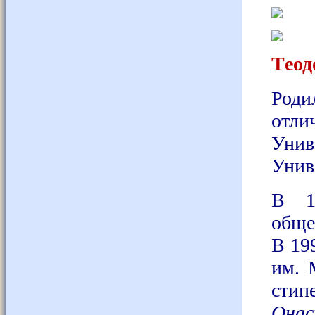
Τеод
Роди
отл
Унив
Унив
В 19
обще
В 19
им. 
сти
Онас