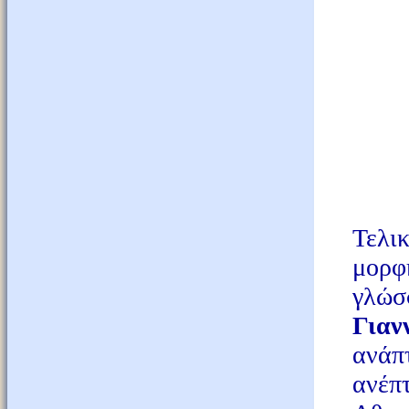
Τελι
μορφ
γλώσ
Γιαν
ανάπ
ανέπ