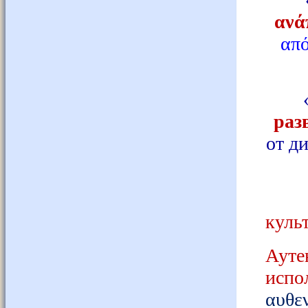
ανά
από
раз
от д
куль
Аут
испо
αυθε