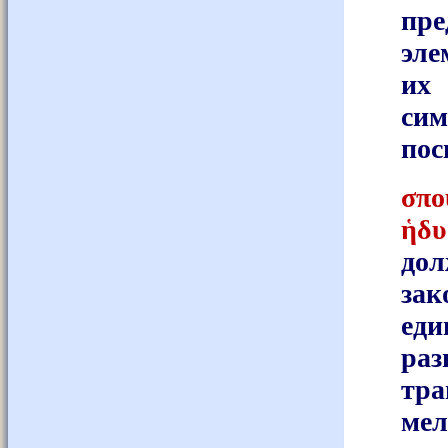
пре
эле
их
сим
по
σπο
ἡδυ
до
за
ед
раз
тра
мел