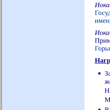
Иока
Госу
имен
Иока
При
Горь
Нагр
З
ж
Н
М
В