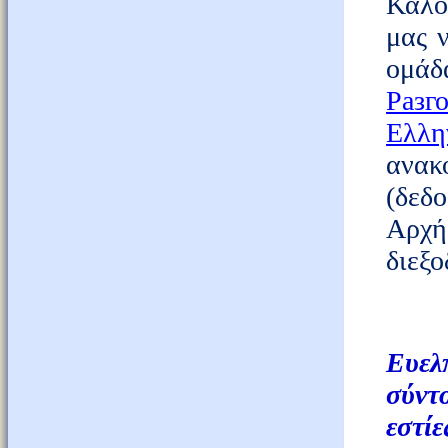
Καλού
μας 
ομά
Разг
Ελλη
ανακ
(δεδ
Αρχή
διεξο
Ευελ
σύντ
εστί