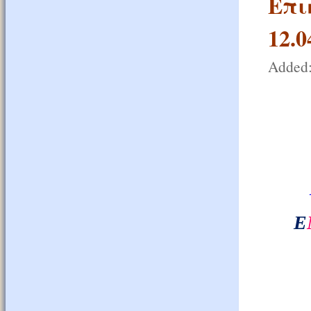
Επι
12.0
Added:
Ε