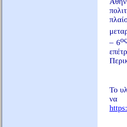
Αθην
πολιτ
πλαί
μετα
ος
– 6
επέτ
Περι
Το υλ
να 
http