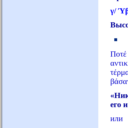
γ/ Ύ
Высо
Ποτέ
αντι
τέρμ
βάσα
«Ник
его 
или