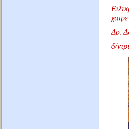
Ειλι
χαιρε
Δρ. Δ
δ/ντρ