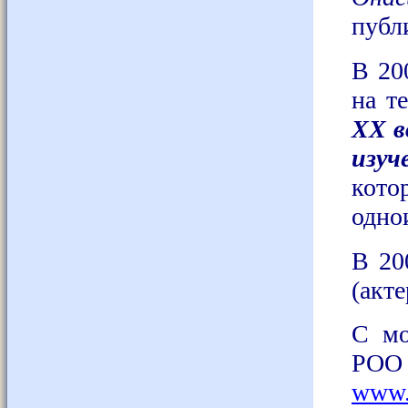
публ
В 20
на т
XX в
изуч
кот
одно
В 20
(акте
С мо
РОО 
www.