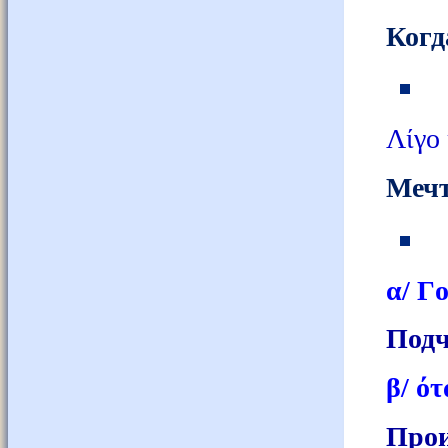
Когд
Λίγο 
Мечт
α/ Γ
Подч
β/ ό
Прои