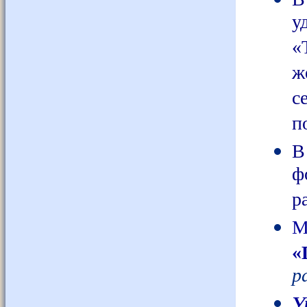
у
«
ж
с
п
В
ф
р
М
«
р
У