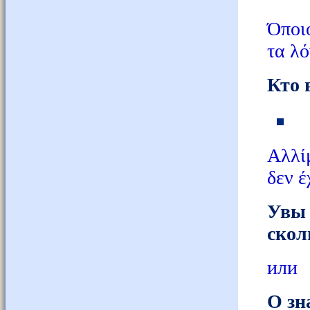
Όποι
τα λό
Кто 
Αλλί
δεν έ
Увы 
скол
или
О зн