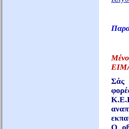
Παρα
Μένο
ΕΙΜ
Σάς 
φορ
Κ.Ε.
ανα
εκπα
Ο οβ