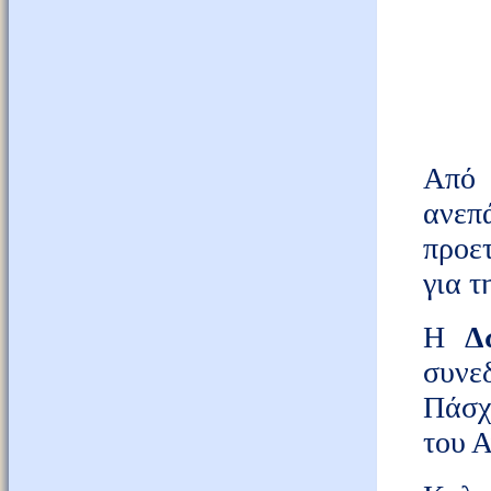
Από 
ανε
προε
για τ
Η
Δώ
συνε
Πάσχ
του Α