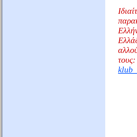
Ιδιαί
παρα
Ελλή
Ελλά
αλλ
τους
klub