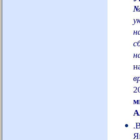
№
у
н
с
н
н
в
2
м
А
.
Я