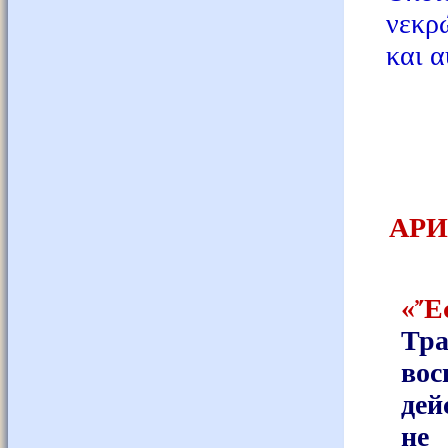
νεκρ
και α
АРИ
«Ἔσ
Тра
вос
дей
не