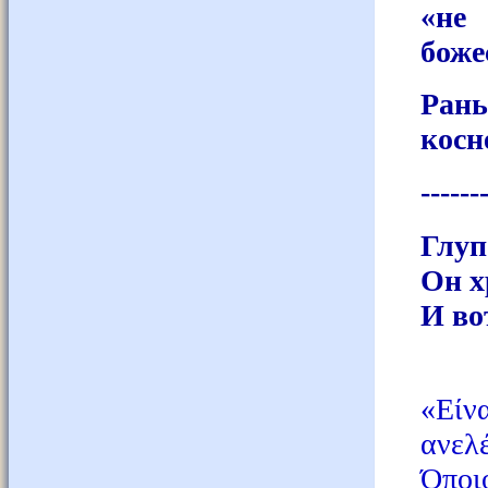
«не
боже
Ран
косн
------
Глуп
Он х
И во
«Είν
ανε
Όποι