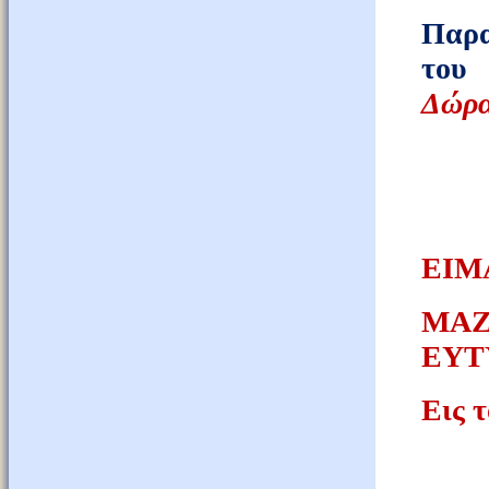
Παρα
το
Δώρα
ΕΙΜ
ΜΑ
ΕΥΤ
Εις τ