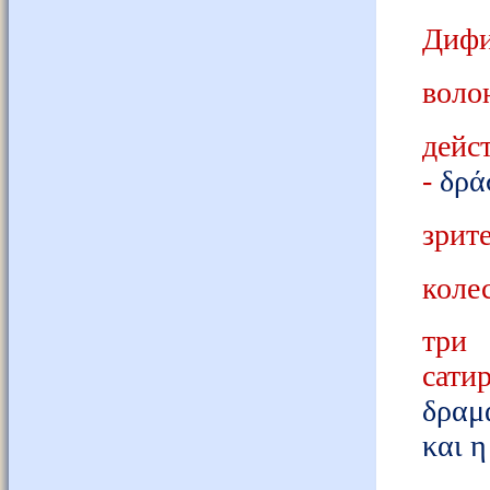
Дифи
воло
дейс
-
δρά
зрите
коле
три 
сати
δραμ
και
η