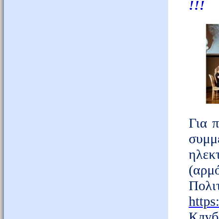
!!!
Για 
συμ
ηλεκ
(αρμ
Πολι
https
Клуб