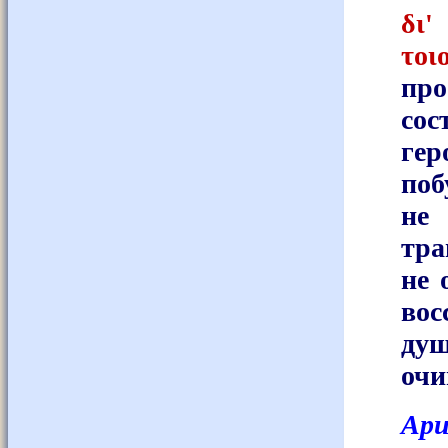
δι'
τοι
про
сос
ге
поб
не
тра
не 
вос
ду
очи
Ари