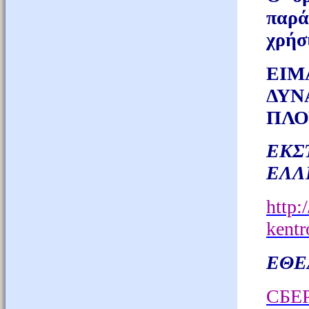
παρά
χρήσ
ΕΙ
ΔΥ
ΠΛΟ
ΕΚΣ
ΕΛΛ
http:
kentr
ΕΘΕ
СБЕ