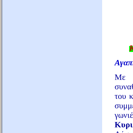
Κ
Αγαπη
Με π
συνα
του
κ
συμμ
γωνι
Κυρι