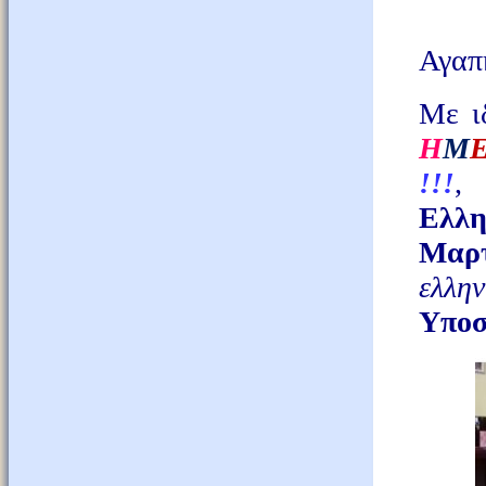
Αγαπη
Με ι
Η
Μ
!!!
,
Ελλη
Μαρ
ελλη
Υποσ