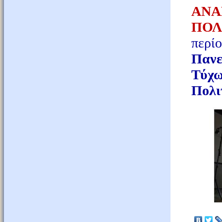
ΑΝ
ΠΟΛ
περ
Πανε
Τύχ
Πολι