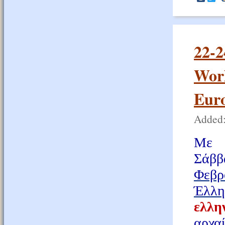
22-2
Worl
Euro
Added:
Με ι
Σάββ
Φεβρ
Έλλη
ελλη
αρχα