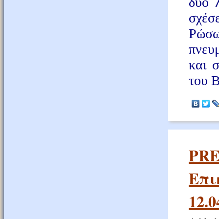
δύο λ
σχέσ
Ρώσω
πνευ
και 
του 
PRE
Επι
12.0