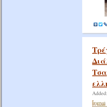
Τρέ
Διά
Τσα
ελλ
Added: