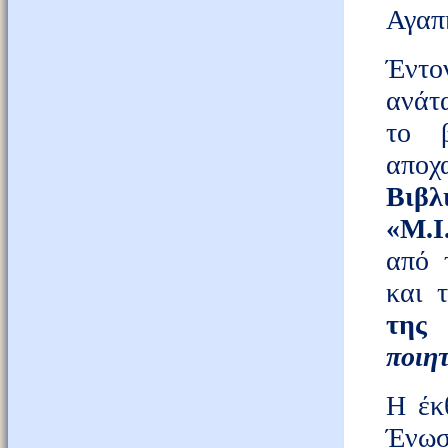
Αγαπη
Έντο
ανάτ
το 
αποχ
Βι
«Μ.Ι
από
και 
της
ποιη
Η έκ
Ένωσ