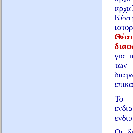
αρχαί
Κέντ
ιστο
Θέα
διαφ
για 
των
διαφ
επικα
Το κ
ενδι
ενδι
Οι δ