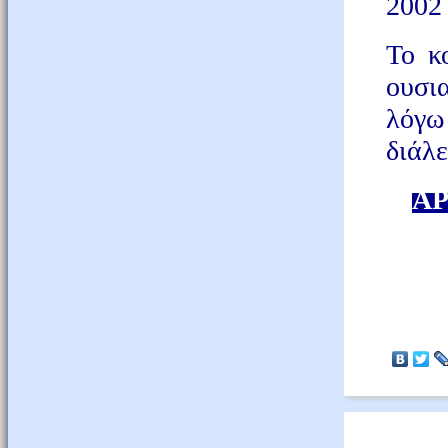
2002
Το κ
ουσι
λόγω
διάλ
ΑΡ