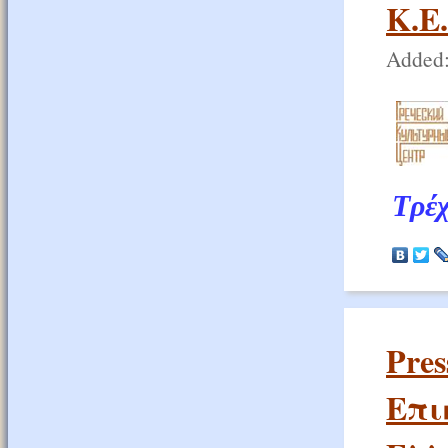
Κ.Ε
Added:
Τρέ
Pre
Επι