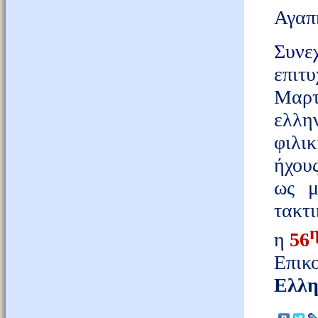
Αγαπη
Συνε
επιτ
Μαρτ
ελλη
φιλι
ήχου
ως μ
τακτι
η
56
Επικ
Ελλη