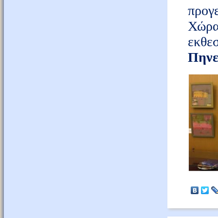
προγ
Χώρα
εκθ
Πηνε