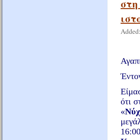
στη
ιστ
Added:
Αγαπη
Έντο
Είμα
ότι σ
«
Νύχ
μεγάλ
16:0