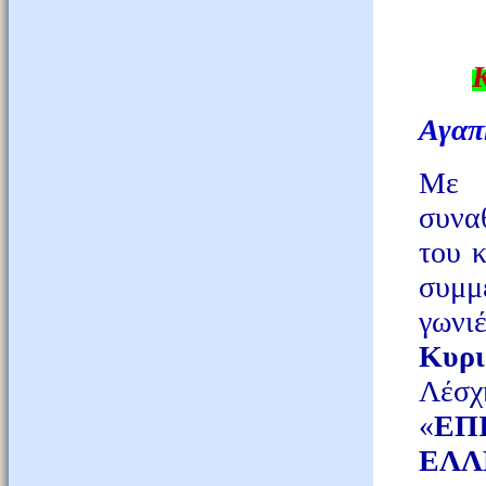
Κ
Αγαπη
Με π
συνα
του
κ
συμμ
γωνι
Κυρι
Λέσ
«
ΕΠ
ΕΛΛ