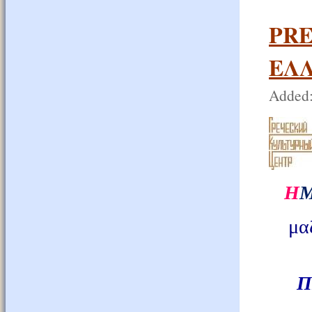
PRE
ΕΛ
Added:
Η
μα
П