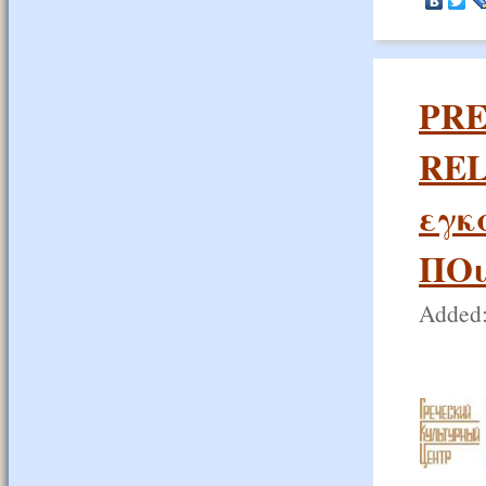
PRE
REL
εγκ
ΠΟ
Added: