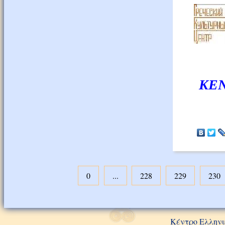
ΚΕΝ
0
...
228
229
230
Κέντρο Ελληνι