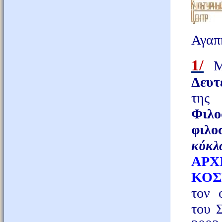
Αγαπη
1/
Μ
Δευ
της
Φιλ
φιλο
κύκ
ΑΡ
ΚΟ
τον 
του 