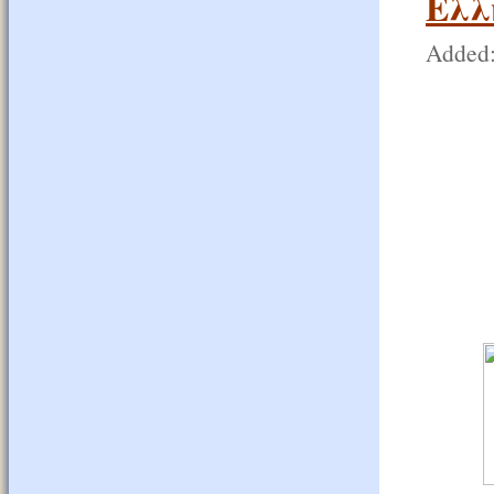
Ελλ
Added: