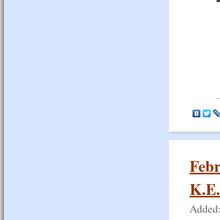
Feb
Κ.Ε
Added: