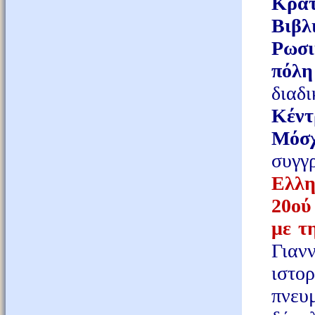
Κρατ
Βιβλ
Ρωσι
πόλ
διαδ
Κέντ
Μόσχ
συγγ
Ελλη
20ού
με τ
Γιαν
ιστο
πνευμ