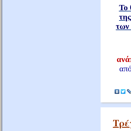
Το 
της
των 
ανά
από
Τρέ