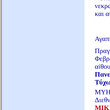
νεκρ
και α
Αγαπη
Πρα
Φεβρ
αίθο
Πανε
Τύχω
ΜΥΗΣ
Διε
ΜΙΚ