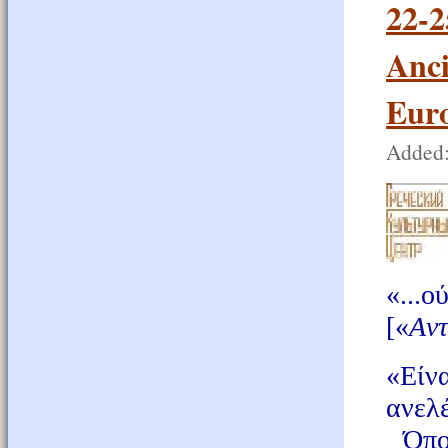
22-2
Anci
Euro
Added:
«...
[«
А
ν
«Είν
ανε
Όποι