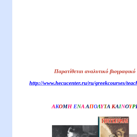
Παρατίθεται αναλυτικό βιογραφικό
http://www.hecucenter.ru/ru/greekcourses/teac
Α
Κ
Ο
Μ
Η
Ε
Ν
Α
Α
Π
Ο
Λ
Υ
Τ
Α
K
Α
Ι
Ν
Ο
Υ
Ρ