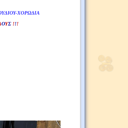
ΥΔΙΟΥ-ΧΟΡΩΔΙΑ
Λ
Ο
Υ
Σ
!
!
!