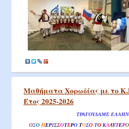
Μαθήματα Χορωδίας με το Κ.
Έτος 2025-2026
ΤΡΑΓΟΥΔΑΜΕ ΕΛΛΗΝΙ
O
Σ
Ο
Π
Ε
Ρ
Ι
Σ
Σ
Ο
Τ
Ε
Ρ
Ο
Т
Ο
Σ
Ο
Τ
Ο
Κ
Α
Λ
Υ
Τ
Ε
Ρ