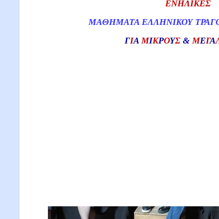
ΕΝΗΛΙΚΕΣ
ΜΑΘΗΜΑΤΑ ΕΛΛΗΝΙΚΟΥ ΤΡΑΓΟ
Γ
Ι
Α
Μ
Ι
Κ
Ρ
Ο
Υ
Σ
&
Μ
Ε
Γ
Α