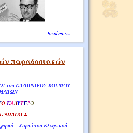
Read more..
κών παραδοσιακών
ΟΙ του ΕΛΛΗΝΙΚΟΥ ΚΟΣΜΟΥ
ΗΜΑΤΩΝ
Τ
Ο
Κ
Α
Λ
Υ
Τ
Ε
Ρ
Ο
ι ΕΝΗΛΙΚΕΣ
χορού – Χορού του Ελληνικού