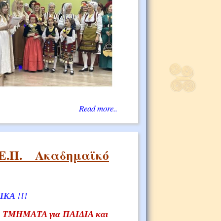
Read more..
Ε.Π.__Ακαδημαϊκό
ΚΑ !!!
Ο
TMHMAΤΑ για ΠΑΙΔΙΑ και