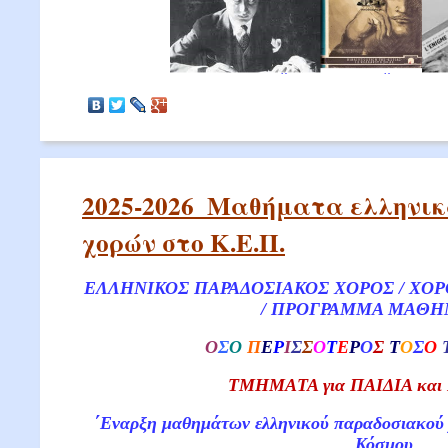
2025-2026_Μαθήματα ελληνι
χορών στο Κ.Ε.Π.
ΕΛΛΗΝΙΚΟΣ ΠΑΡΑΔΟΣΙΑΚΟΣ ΧΟΡΟΣ / ΧΟΡ
/ ΠΡΟΓΡΑΜΜΑ ΜΑΘ
O
Σ
Ο
Π
Ε
Ρ
Ι
Σ
Σ
Ο
Τ
Ε
Ρ
Ο
Σ
Т
Ο
Σ
Ο
TMHMAΤΑ για ΠΑΙΔΙΑ κα
΄Eναρξη μαθημάτων ελληνικού παραδοσιακού 
Κόσμου