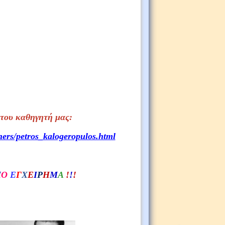
 τoυ καθηγητή μας:
hers/petros_kalogeropulos.html
Ι
Ο
Ε
Γ
Χ
Ε
Ι
Ρ
Η
Μ
Α
!
!
!