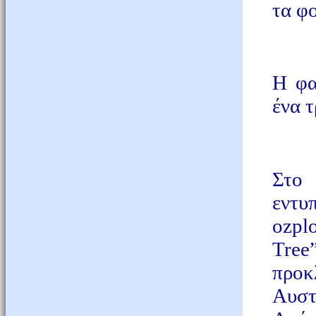
τα φο
Η φα
ένα τ
Στο 
εντ
ozpl
Tre
προκ
Αυστ