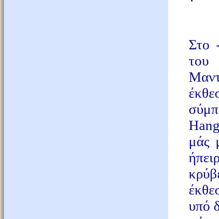
Στο 
του
Μαντ
έκθε
σύμπ
Hang
μάς 
ήπει
κρύβ
έκθε
υπό δ