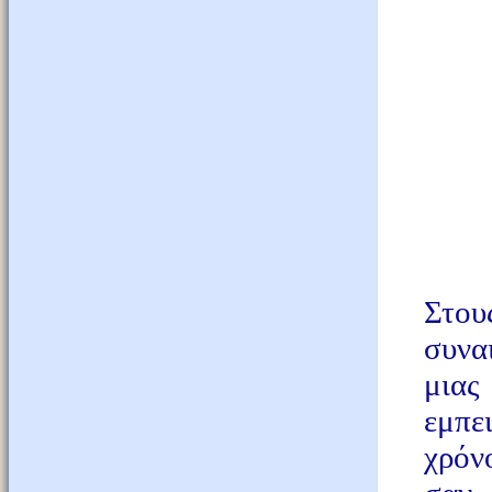
Στου
συνα
μιας
εμπε
χρόν