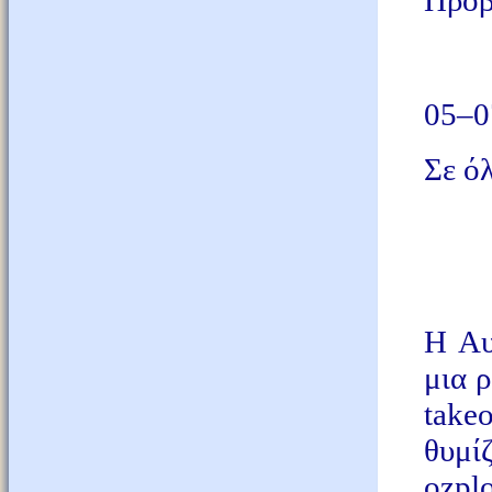
Προβ
05–0
Σε όλ
Η Αυ
μια 
take
θυμί
ozplo