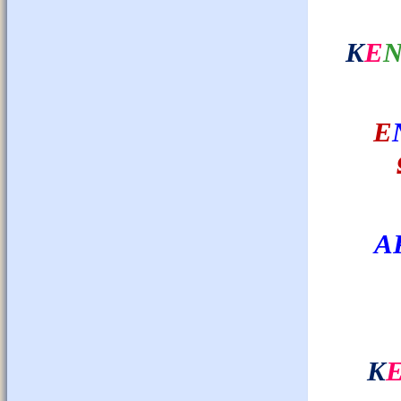
Κ
Ε
Ε
Α
Κ