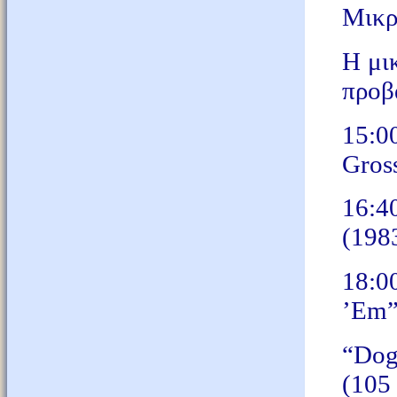
Μικρ
Η μικ
προβά
15:0
Gros
16:4
(198
18:
’Em
“Dog
(105