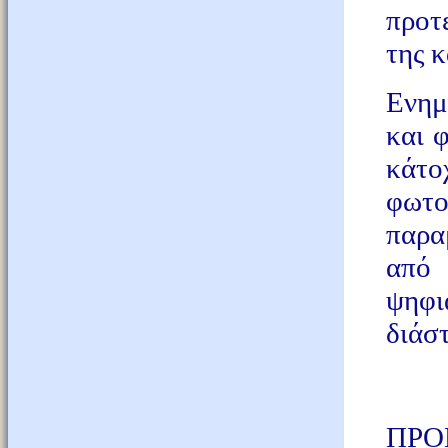
προτ
της 
Ενημ
και 
κάτο
φωτο
παραμ
από 
ψηφι
διάστ
ΠΡΟ