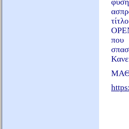
φύση
ασπρ
τίτλ
OPEN
που 
σπασ
Κανεί
ΜΑΘ
https