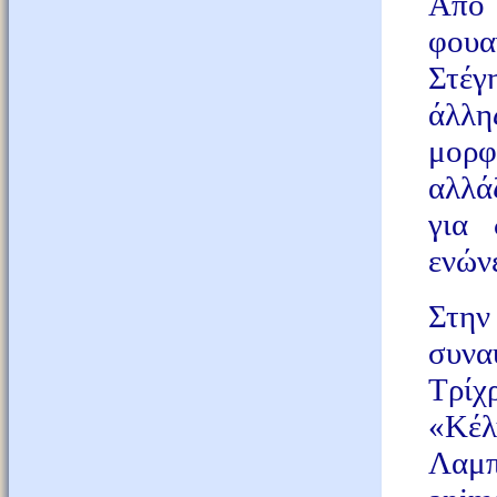
Από 
φουα
Στέγ
άλλη
μορφ
αλλά
για 
ενώνε
Στην
συνα
Τρίχ
«Κέ
Λαμπ