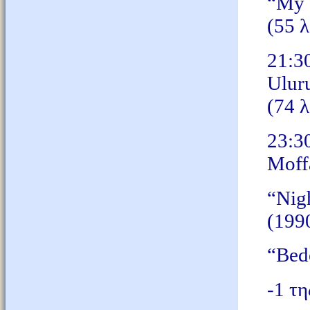
“My 
(55
λ
21:
Ulu
(74
λ
23:3
Moff
“Nig
(199
“Bed
-1 τη