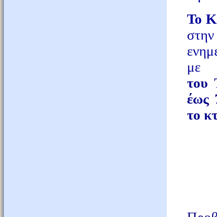
Το Κ
στη
ενημ
με
τ
του
έως 
το κτ