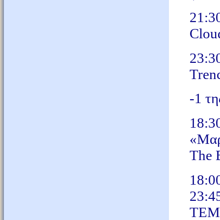
21:30
Clou
23:3
Tren
-1 τη
18:30
«Μαρ
The 
18:0
23:4
TEM