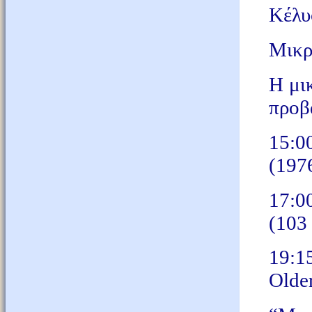
Κέλυ
Μικρ
Η μικ
προβά
15:0
(197
17:0
(103
19:1
Olde