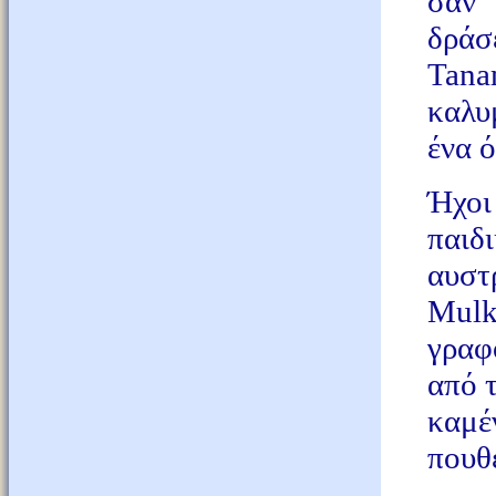
σαν 
δράσ
Tana
καλυ
ένα 
Ήχοι
παιδ
αυστ
Mulk
γραφ
από τ
καμέ
πουθ