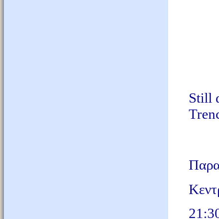
Still
Tren
Παρα
Κεντ
21:3