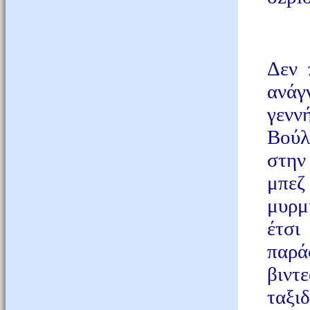
Δεν 
ανά
γενν
Βούλ
στην
μπεζ
μυρμ
έτσι
παρά
βιντ
ταξι