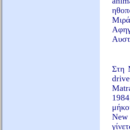
anim
ηθοπ
Μιρά
Αφη
Αυστ
Στη 
driv
Matr
1984
μήκο
New 
γίνετ