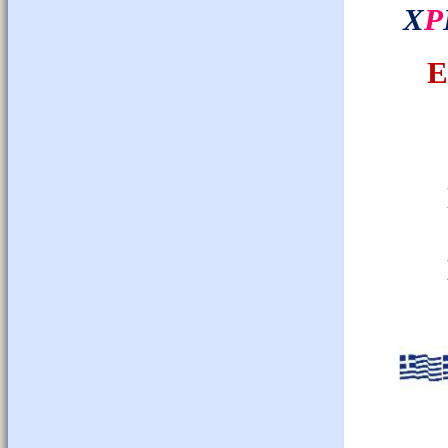
Χ
Ρ
Ε