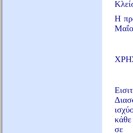
Κλεί
Η πρ
Μαΐου
ΧΡΗ
Eισι
Διασφ
ισχύ
κάθε
σε 