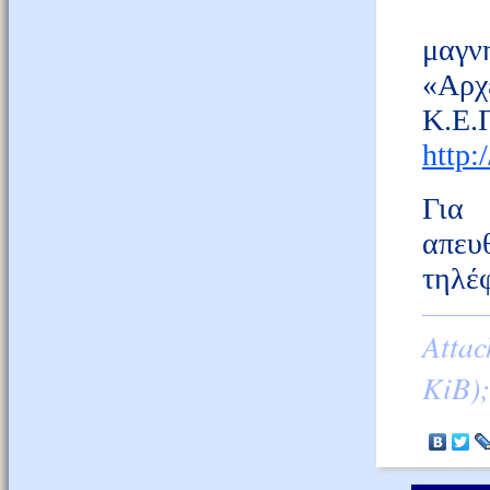
Επι
μαγν
«Αρχ
Κ.Ε.
http:
Για 
απευ
τηλέ
Attac
KiB);