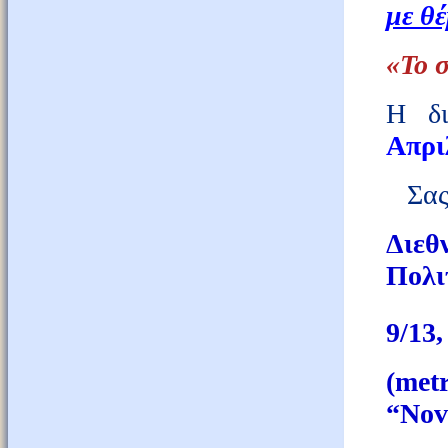
με θ
«Το 
Η δι
Απρι
Σας 
Διε
Πολι
9/13,
(me
“Nov