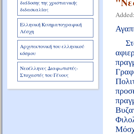
"Νε
διάδοσης της χριστιανικής
διδασκαλίας
Added:
Ελληνική Κινηματογραφική
Αγαπη
Λέσχη
Στα
Αρχιτεκτονική του ελληνικού
αφιε
κόσμου
πραγ
Νεοέλληνες Διαφωτιστές-
Γραφ
Στοχαστές του Γένους
Πολι
προσκ
πραγ
Βυζα
Φιλο
Μόσ