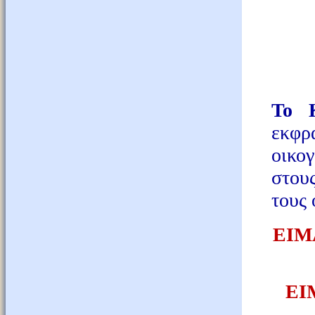
Το 
εκφρ
οικο
στους
τους 
ΕΙΜ
ΕΙ