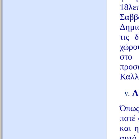
18λε
Σαββ
Δημι
τις 
χώρου
στο 
προσ
Καλλ
Λ
Όπως 
ποτέ 
και η
αυτό 