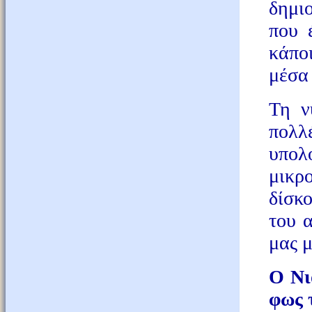
δημι
που 
κάποι
μέσα 
Τη ν
πολλ
υπολ
μικρ
δίσκ
του 
μας 
Ο Νι
φως τ