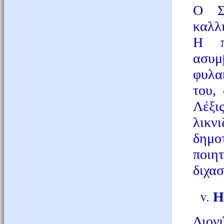
Ο Σα
καλλι
Η π
ασυμ
φυλα
του,
Λέξις
λικν
δημο
ποιη
διχα
Η
Διον