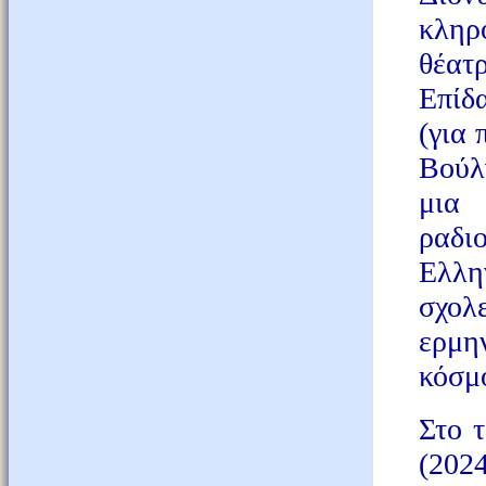
κληρο
θέατ
Επίδ
(για 
Βούλγ
μια
ραδι
Ελλη
σχολ
ερμη
κόσμ
Στο τ
(202