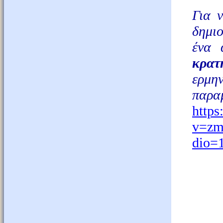
Για 
δημιο
ένα 
κρατ
ερμη
παρα
http
v=zm
dio=