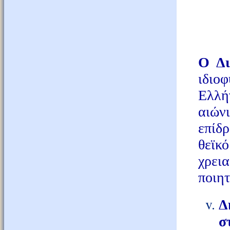
Ο Δι
ιδιοφ
Ελλή
αιών
επίδ
θεϊκ
χρει
ποιητ
Δ
σ