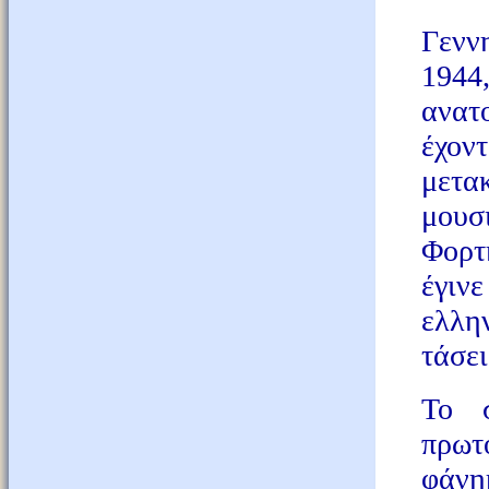
Γενν
1944
ανατ
έχον
μετα
μουσ
Φορτ
έγινε
ελλη
τάσει
Το σ
πρωτό
φάνη