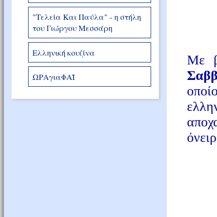
"Τελεία Και Παύλα" - η στήλη
του Γιώργου Μεσσάρη
Ελληνική κουζίνα
Με β
Σαβ
ΩΡΑγιαΦΑΪ
οποί
ελλη
αποχ
όνειρ