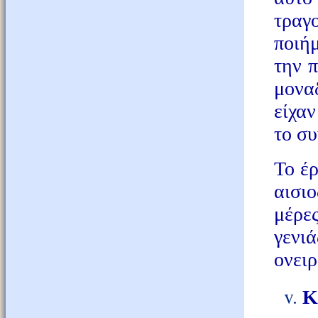
τραγ
ποιή
την 
μονα
είχαν
το συ
Το έρ
αισιο
μέρε
γενι
ονειρ
Κ