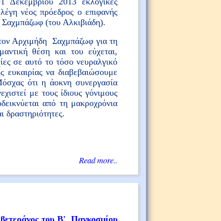
Δεκεμβρίου 2013 εκλογικές
λέγη νέος πρόεδρος ο επιφανής
 Σαχμπάζωφ (του Αλκιβιάδη).
ον Αρχιμήδη Σαχμπάζωφ για τη
αντική θέση και του εύχεται,
χίες σε αυτό το τόσο νευραλγικό
ς ευκαιρίας να διαβεβαιώσουμε
όσχας ότι η άοκνη συνεργασία
χιστεί με τους ίδιους γόνιμους
οδεικνύεται από τη μακροχρόνια
ι δραστηριότητες.
Read more..
 βετεράνος του Β' Παγκοσμίου