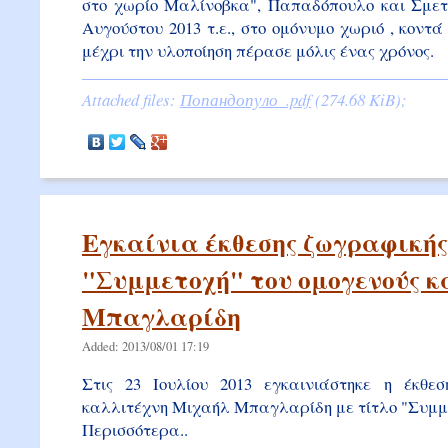
στο χωρίο Μαλίνοβκα", Παπαδόπουλο και Σμε
Αυγούστου 2013 τ.ε., στο ομόνυμο χωριό , κοντά
μέχρι την υλοποίηση πέρασε μόλις ένας χρόνος.
Attached files:
Попандопуло_.pdf
(274.68 KiB);
Εγκαίνια έκθεσης ζωγραφικής
"Συμμετοχή" του ομογενούς 
Μπαγλαρίδη
Added: 2013/08/01 17:19
Στις 23 Ιουλίου 2013 εγκαινιάστηκε η έκθε
καλλιτέχνη Μιχαήλ Μπαγλαρίδη με τίτλο "Συμμ
Περισσότερα..