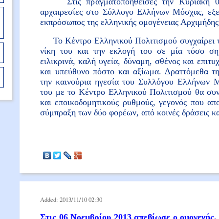
Στις πραγματοποηθείσες την Κυριακή 01 
αρχαιρεσίες στο Σύλλογο Ελλήνων Μόσχας, εξε
εκπρόσωπος της ελληνικής ομογένειας Αρχιμήδης
Το Κέντρο Ελληνικού Πολιτισμού συγχαίρει τ
νίκη του και την εκλογή του σε μία τόσο σημ
ειλικρινά, καλή υγεία, δύναμη, σθένος και επιτυ
και υπεύθυνο πόστο και αξίωμα. Δραττόμεθα τη
την καινούρια ηγεσία του Συλλόγου Ελλήνων Μ
του με το Κέντρο Ελληνικού Πολιτισμού θα συνε
και εποικοδομητικούς ρυθμούς, γεγονός που απ
σύμπραξη των δύο φορέων, από κοινές δράσεις κα
Added: 2013/11/10 02:30
Στις 06 Νοεμβρίου 2013 απεβίωσε ο ομογενής,