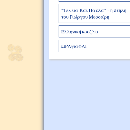
"Τελεία Και Παύλα" - η στήλη
του Γιώργου Μεσσάρη
Ελληνική κουζίνα
ΩΡΑγιαΦΑΪ