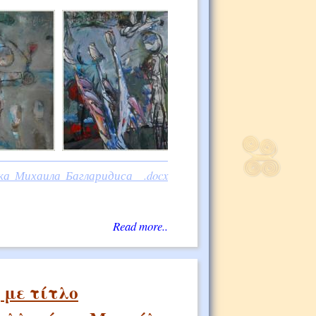
а Михаила Багларидиса__.docx
Read more..
 με τίτλο