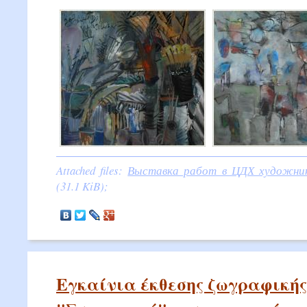
Attached files:
Выставка работ в ЦДХ художник
(31.1 KiB);
Εγκαίνια έκθεσης ζωγραφικής