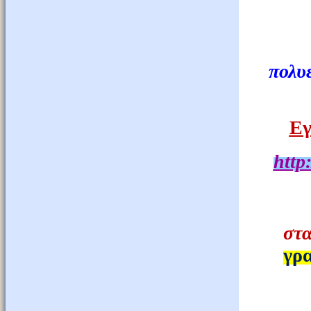
πολυ
Εγ
http
:
στ
γρα