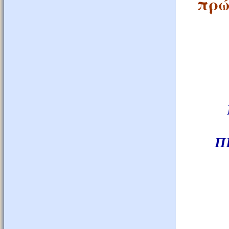
πρώ
Π