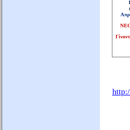
Απρ
ΝΕ
Γίνοντ
http
:/