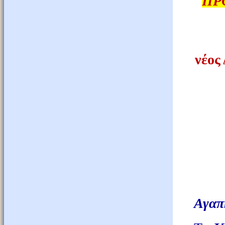
ΠΡ
νέος
Αγαπη