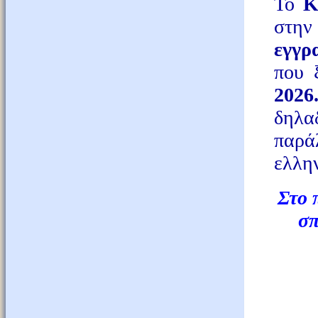
Το
στην
εγγρ
που 
2026
δηλ
παρ
ελλη
Στο 
σπ