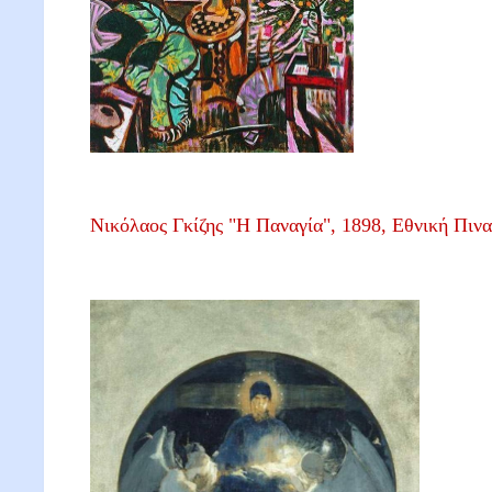
Νικόλαος Γκίζης "Η Παναγία", 1898, Εθνική Πιν