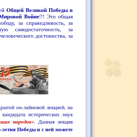
шей
Общей Великой Победы в
 Мировой Войне
!!! Это общая
боду, за справедливость, за
ную самодостаточность, за
человеческого достоинства, за
рытой он-лайновой лекцией, на
 кандидата исторических наук
ших народов»
. Данная лекция
-летия Победы и с ней можете