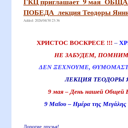
ГКЦ приглашает_9 мая_ОБЩ
ПОБЕДА_лекция Теодоры Янн
Added: 2026/04/30 23:36
ХРИСТОС ВОСКРЕСЕ !!!
–
XΡ
НЕ ЗАБУДЕМ, ПОМНИМ 
ΔΕΝ ΞΕΧΝΟΥΜΕ, ΘΥΜΟΜΑΣΤΕ
ЛЕКЦИЯ ТЕОДОРЫ
9 мая – День нашей Общей 
9 Μαΐου – Ημέρα της Μεγάλης 
Дорогие друзья!