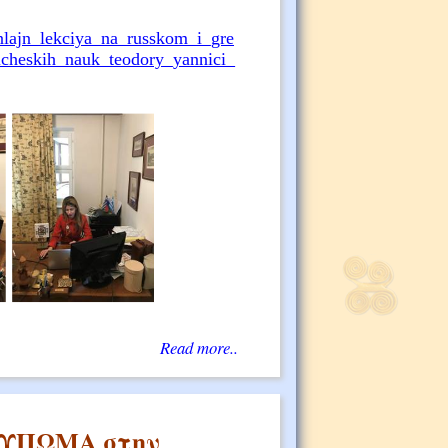
onlajn_lekciya_na_russkom_i_gre
icheskih_nauk_teodory_yannici_
Read more..
ΤΥΠΩΜΑ στην