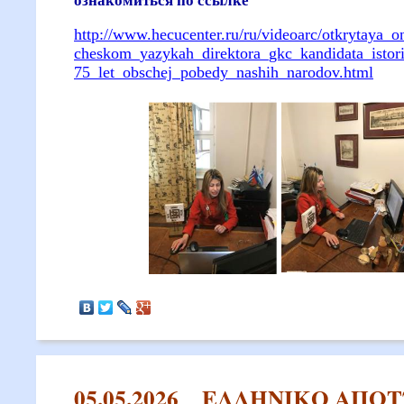
http://www.hecucenter.ru/ru/videoarc/otkrytaya_
cheskom_yazykah_direktora_gkc_kandidata_istor
75_let_obschej_pobedy_nashih_narodov.html
05.05.2026__ΕΛΛΗΝΙΚΟ ΑΠΟ