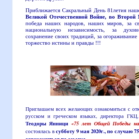
Приближается Сакральный День 81летия на
Великой Отечественной Войне, во Второй
победа наших народов, наших миров, за сво
национальную независимость, за духов
сохранение своих традиций, за огораживание 
торжество истины и правды !!!
Приглашаем всех желающих ознакомиться с отк
русском и греческом языках, директора ГКЦ,
Теодоры Янници
«75 лет Общей Победы на
субботу 9 мая 2020г.,
по случаю 75
состоялась в
ознакомиться по ссылке