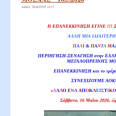
Added: 2026/05/05 14:17
Η ΕΠΑΝΕΚΚΙΝΗΣΗ ΕΓΙΝΕ !!! 
ΑΛΛΗ ΜΙΑ ΙΔΙΑΙΤΕΡΗ
Π
Α
Λ
Ι
&
Π
Α
Ν
Τ
Α
Μ
Α
ΠΕΡΙΗΓΗΣΗ-ΞΕΝΑΓΗΣΗ στην ΕΛΛΗ
ΜΕΓΑΛΟΠΡΕΠΟΥΣ ΜΟ
ΕΠΑΝΕΚΚΙΝΗΣΗ και το τρέχον 
ΣΥΝΕΧΙΖΟΥΜΕ ΑΟΚΝ
«
A
Λ
Λ
Ο
Ε
Ν
Α
A
Π
Ο
Κ
Λ
ΕΙ
Σ
Τ
Ι
Κ
Σάββατο, 16 Μαΐου 202
6
, ώ