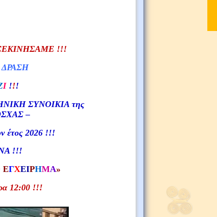
ΞΕΚΙΝΗΣΑΜΕ !!!
 ΔΡΑΣΗ
Ζ
Ι
!
!
!
ΝΙΚΗ ΣΥΝΟΙΚΙΑ της
ΣΧΑΣ –
έτος 2026 !!!
Α !!!
О
Ε
Γ
Χ
ΕΙ
Ρ
Η
Μ
Α
»
ρα 1
2
:00 !!!