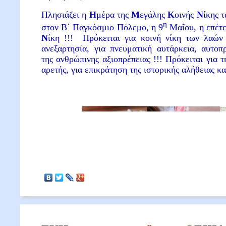
Πλησιάζει η
Η
μέρα της
Μ
εγάλης
Κ
οινής
Ν
ίκης 
η
στον Β΄ Παγκόσμιο Πόλεμο, η 9
Μαΐου, η επέτ
Ν
ίκη !!! Πρόκειται για κοινή νίκη των λαών 
ανεξαρτησία, για πνευματική αυτάρκεια, αυτοπ
της ανθρώπινης αξιοπρέπειας !!! Πρόκειται για 
αρετής, για επικράτηση της ιστορικής αλήθειας κα