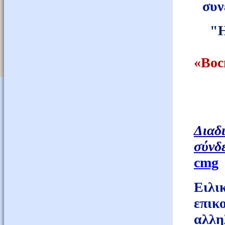
συν
"Η
«
Вос
Δι
σύνδ
cmg
Ειλ
επικ
αλλη