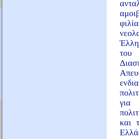
αντα
αμοι
φιλί
νεολ
Έλλη
του
Διασ
Απε
ενδι
πολι
για 
πολιτ
και 
Ελλά