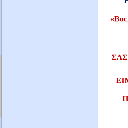
"Η
«
Вос
ΣΑΣ
ΕΙ
Π