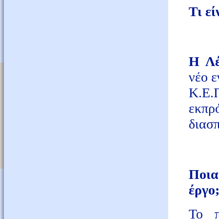
Τι ε
Η Λέ
νέο 
Κ.Ε.
εκπρ
διασ
Ποια
έργο
Το π