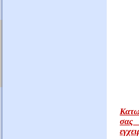
Κατω
σας
εγχε