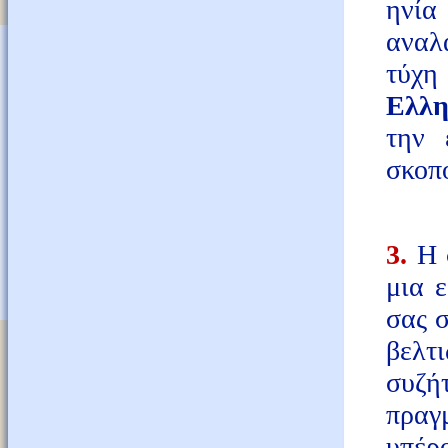
ηνία
αναλ
τύχη
Ελλη
την 
σκοπ
3.
Η σ
μια ε
σας σ
βελτ
συζή
πραγ
υπέρ