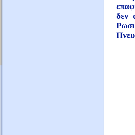
επαφ
δεν 
Ρωσι
Πνευ