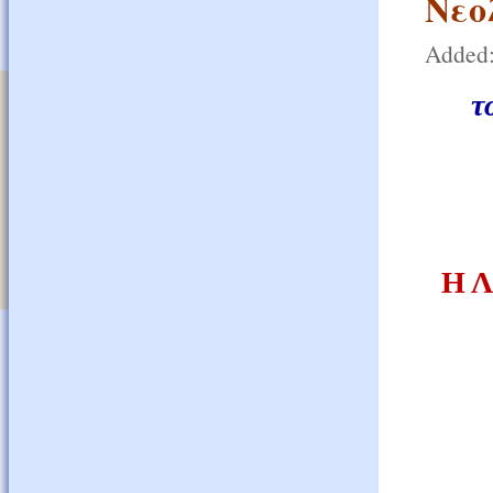
Νεο
Added:
τ
Η 