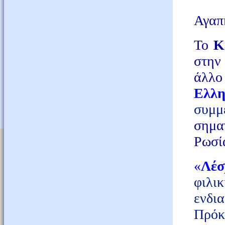
Αγαπη
Το
Κέ
στην
άλλο
Ελλη
συμμ
σημα
Ρωσί
«
Λέσ
φιλι
ενδι
Πρόκ