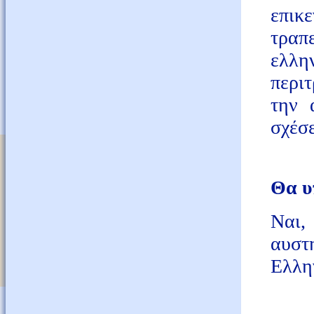
επικ
τραπε
ελλη
περι
την 
σχέσ
Θα υ
Ναι,
αυσ
Ελλη