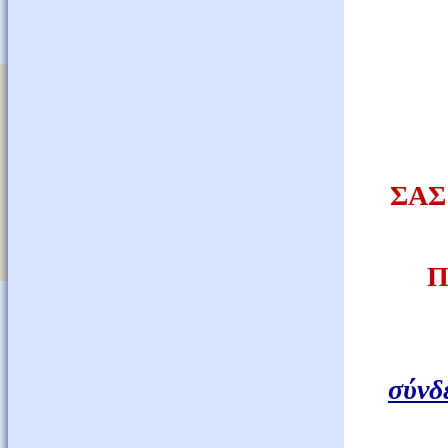
ΣΑΣ
Π
σύνδ