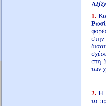
Αξίζε
1.
Κατ
Ρωσί
φορέ
στην
διάσ
σχέσε
στη 
των 
2.
Η
το π