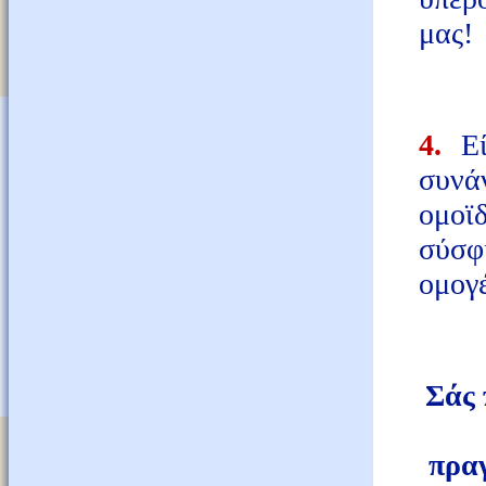
μας!
4.
Εί
συνάν
ομοϊ
σύσφ
ομογέ
Σάς 
πρα