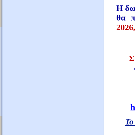
Η δω
θα π
2026
Σ
h
Το