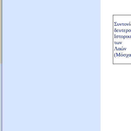
Συντο
δευτερο
Ιστορικ
των
Λαώ
(Μόσχα