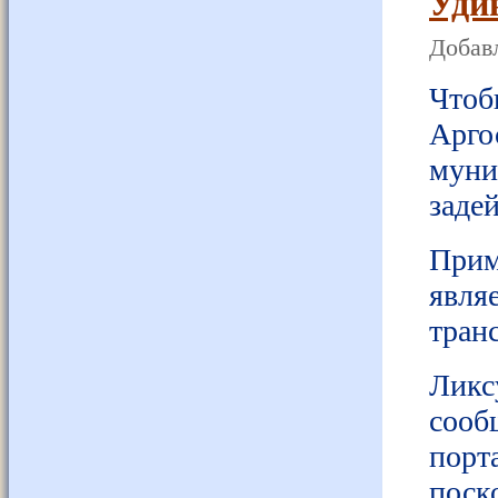
Уди
Добавл
Чтоб
Арг
мун
заде
Прим
явл
тран
Ликс
сооб
порт
пос