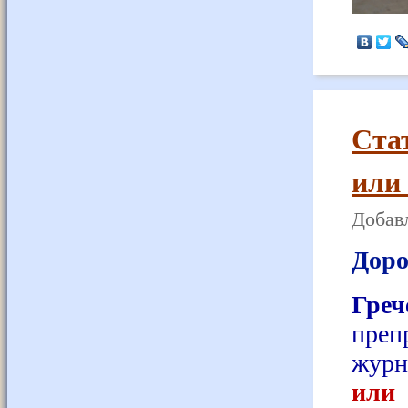
Ста
или
Добавл
Доро
Гре
преп
журн
или 