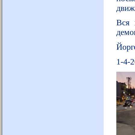
движ
Вся 
демо
Йорг
1-4-