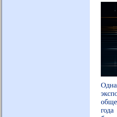
Одн
экс
обще
года