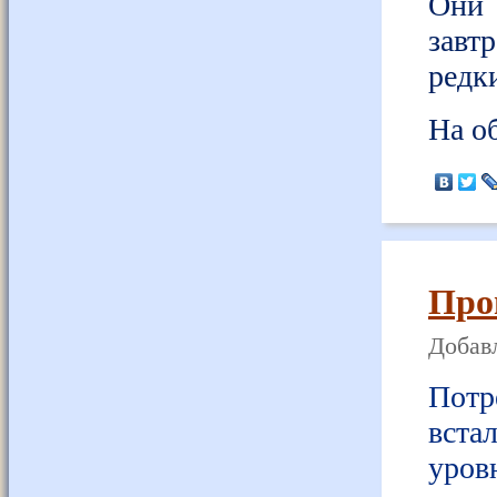
Они 
завт
редк
На о
Прог
Добавл
Потр
вста
уров