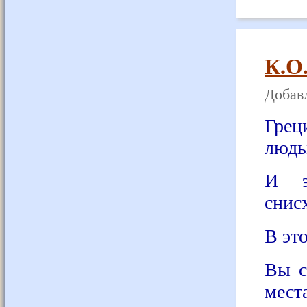
К.О.
Добавл
Гре
людь
И э
снис
В эт
Вы с
мес