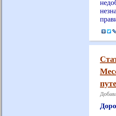
нед
незн
прав
Ста
Мес
путе
Добавл
Доро