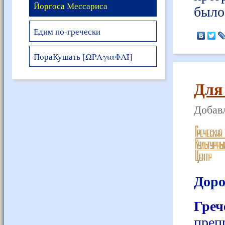
Йоргоса Мессариса
было
Едим по-гречески
ПораКушать [ΩΡΑγιαΦΑΪ]
Для
Добавл
Доро
Гре
преп