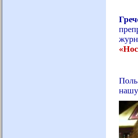
Гре
преп
журн
«Нос
Поль
нашу