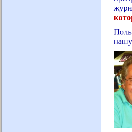
журн
кото
Поль
нашу