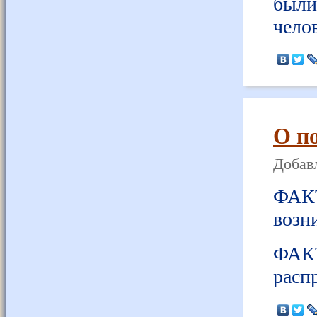
был
челов
О п
Добавл
ФАК
возн
ФАКТ
расп