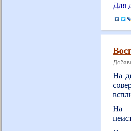
Для 
Вос
Добавл
На д
сове
вспл
На 
неис