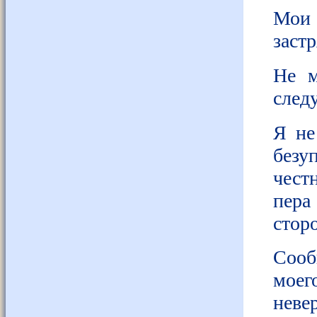
Мои 
заст
Не м
след
Я не
безу
чест
пера
стор
Сооб
моег
неве