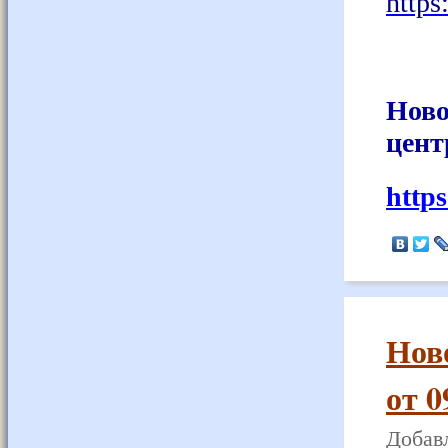
https
Ново
цент
http
Нов
от 0
Добавл