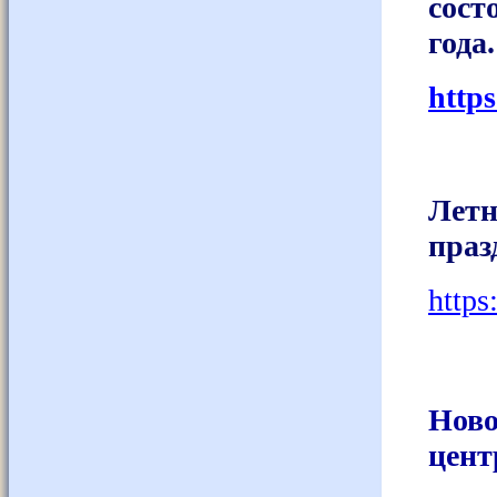
сост
года.
http
Лет
праз
https
Ново
цент