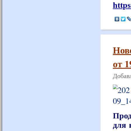
http
Нов
от 1
Добавл
Прод
для 