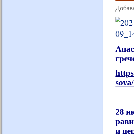
Добавл
Анас
греч
http
sova/
28 и
равн
и це