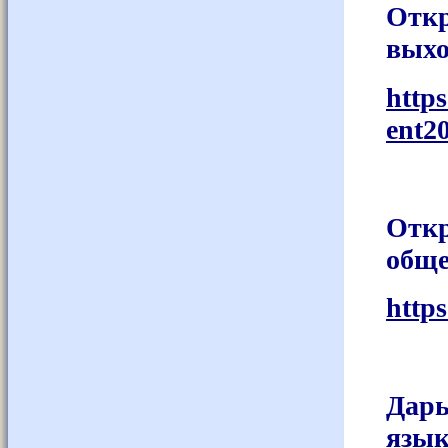
Откр
выхо
https
ent2
Откр
обще
http
Дарь
язык