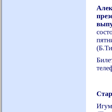
Але
през
вып
сост
пят
(Б.Ти
Бил
теле
Стар
Игум