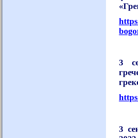
«Гре
http
bogo
3 с
гре
грек
http
3 се