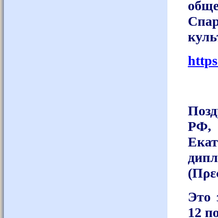
общ
Спа
куль
http
Позд
РФ,
Екат
дипл
(Πρε
Это 
12 п