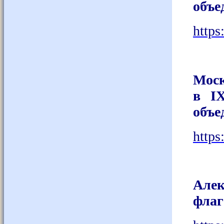
объе
http
Моск
в IX
объе
http
Але
флаг