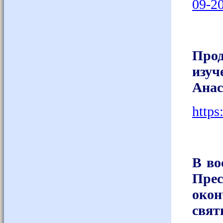
09-2
Прод
изуч
Анас
http
В во
Пре
око
свя