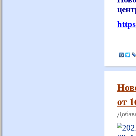
цент
http
Нов
от 1
Добавл