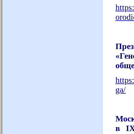
https
orodi
Пре
«Ге
обще
https
ga/
Моск
в IX