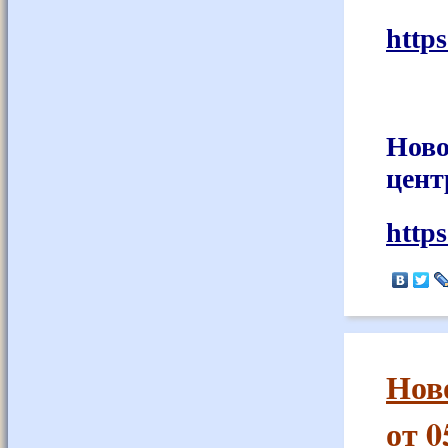
http
Ново
цент
http
Нов
от 0