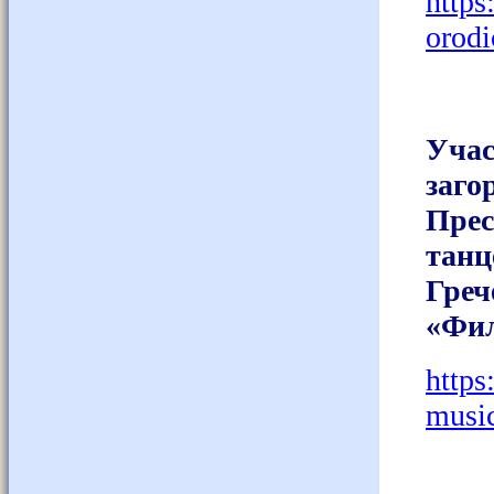
https
orod
Уча
заго
Пре
тан
Греч
«Фил
https
musi