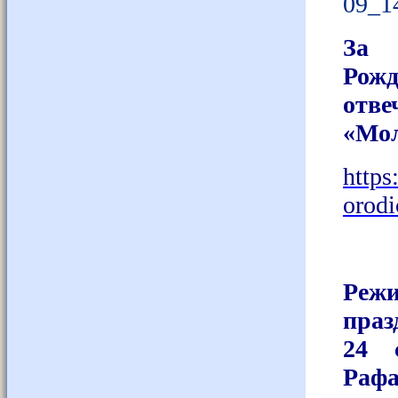
За 
Рожд
отве
«Мол
https
orod
Режи
праз
24 
Раф