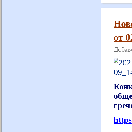
Нов
от 0
Добавл
Конк
общ
греч
http