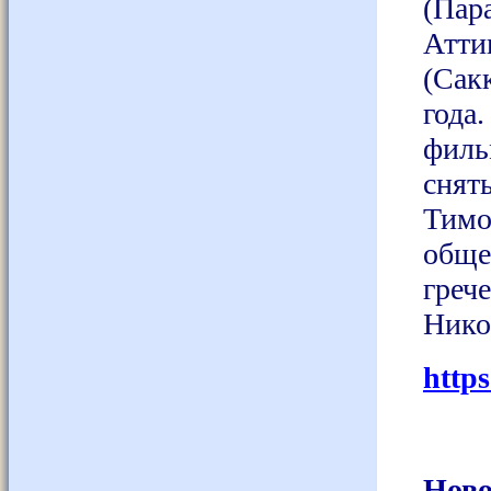
(Пар
Атти
(Сак
года
филь
снят
Тимо
обще
гре
Нико
http
Ново