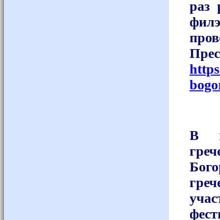
раз 
фил
про
Пр
http
bogo
В м
греч
Бог
греч
учас
фест