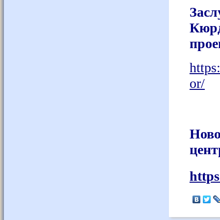
Засл
Кюрд
прое
https
or/
Ново
цент
http