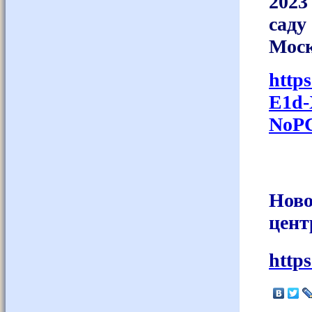
2023
са
Моск
http
E1d
NoPC
Ново
цент
http