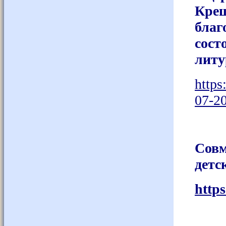
Крещ
благ
сост
литу
https
07-2
Совм
детс
http