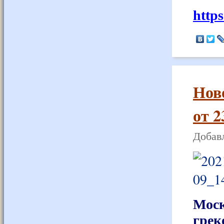
http
Нов
от 2
Добавл
Моск
грек