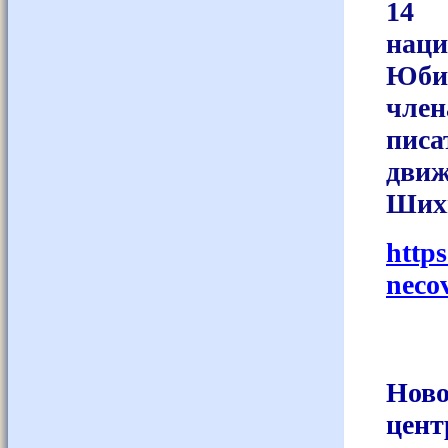
14
нац
Юби
член
писа
дви
Ших
http
necov
Ново
цент