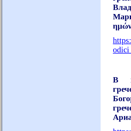
Влад
Мари
ημών
https
odici
В м
греч
Бог
гре
Ариа