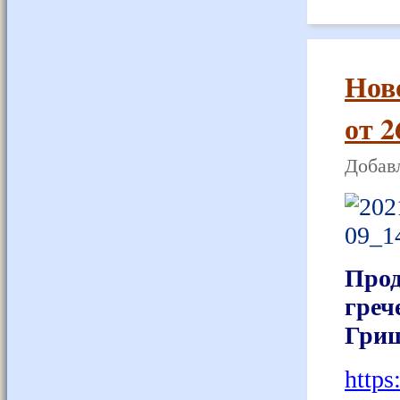
Нов
от 2
Добавл
Про
греч
Гриш
https