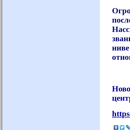
Огро
посл
Насс
зван
ниве
отно
Ново
цент
http