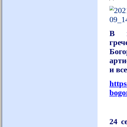
В м
греч
Бог
арти
и вс
http
bogo
24 с