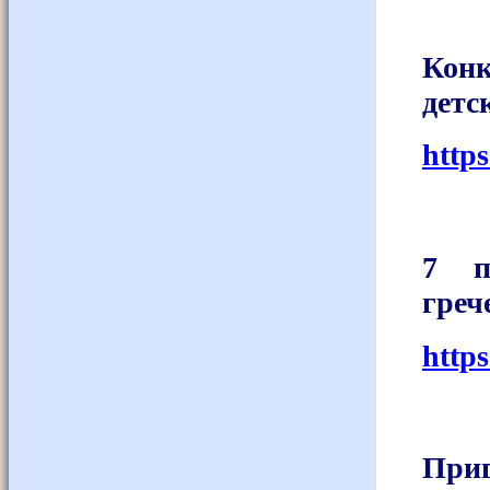
Конк
детс
http
7 п
греч
http
При