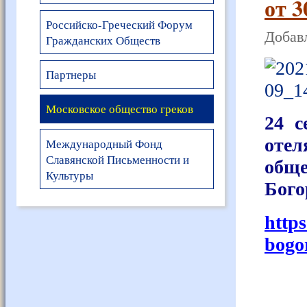
от 3
Российско-Греческий Форум
Добавл
Гражданских Обществ
Партнеры
Московское общество греков
24 с
отел
Международный Фонд
Славянской Письменности и
общ
Культуры
Бого
http
bogo