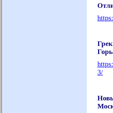
Отли
https
Грек
Горь
https
3/
Нов
Мос