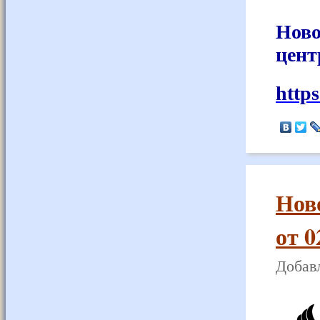
Ново
цент
http
Нов
от 0
Добавл