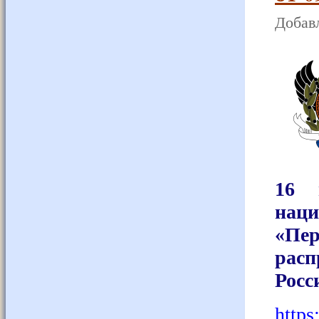
Добавл
16 
нац
«Пер
расп
Росс
https