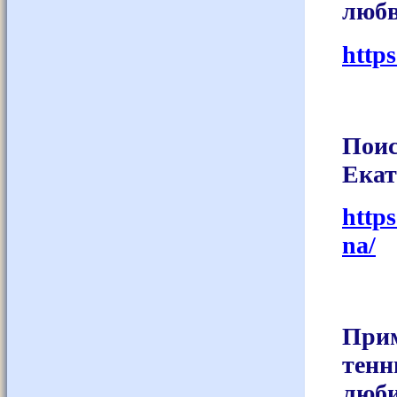
любв
http
Поис
Екат
http
na/
При
тен
люби