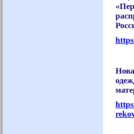
«Пер
расп
Росс
http
Нова
одеж
мате
http
reko