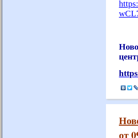
https
wCL7
Ново
цент
http
Нов
от 0