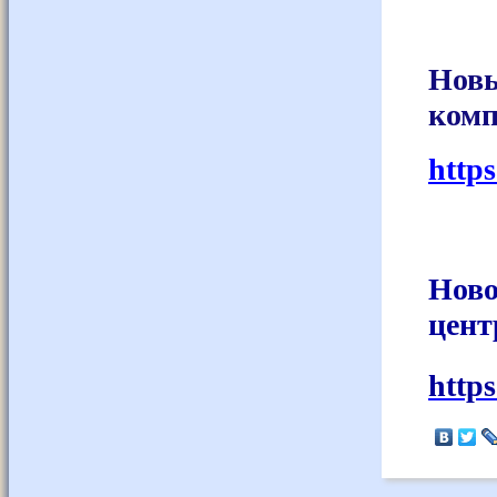
Но
комп
http
Ново
цент
http