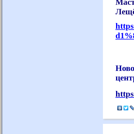
Маст
Лещ
http
d1%8
Ново
цент
http