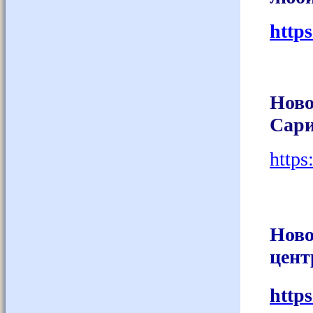
http
Ново
Сари
https
Ново
цент
http