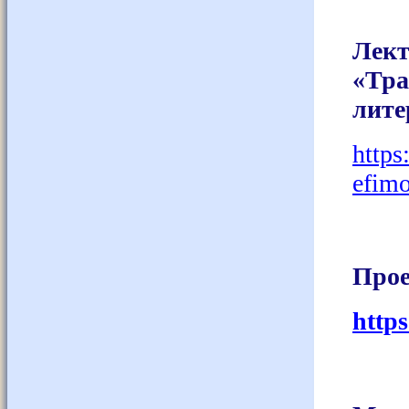
Лек
«Тра
лите
https
efimo
Прое
http