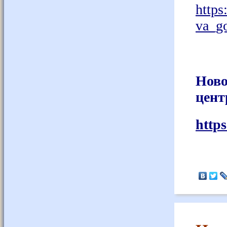
https
va_go
Ново
цент
http