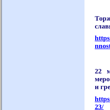
Тор
слав
http
nnos
22 м
меро
и гр
http
23/