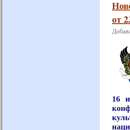
Нов
от 2
Добавл
16 
конф
ку
нац