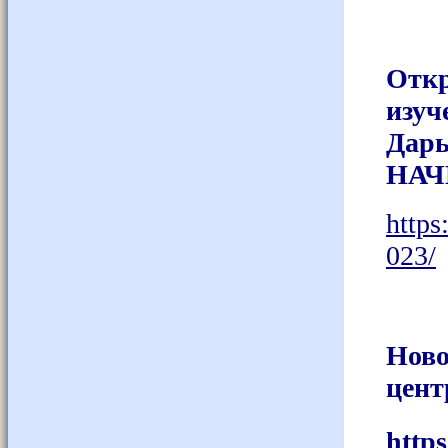
Откр
изуч
Дар
НА
https
023/
Ново
цент
http