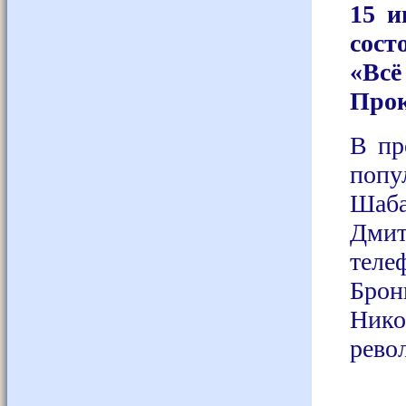
15 и
сос
«Вс
Прок
В пр
попу
Шаба
Дми
теле
Брон
Нико
рево