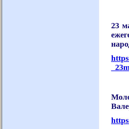
23 м
еже
наро
http
_23m
Мол
Вале
http