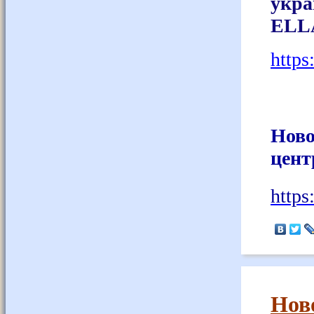
укр
ELL
https
Ново
цент
https
Нов