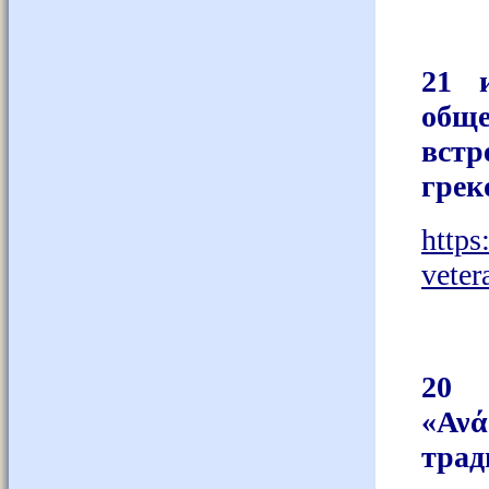
21 
обще
встр
грек
https
veter
20 
«Ανά
трад