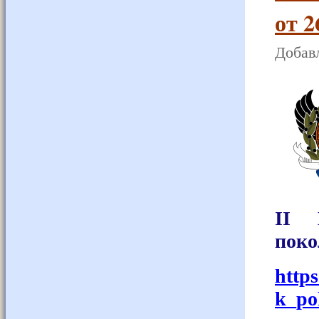
от 2
Добавл
II 
поко
http
k_po