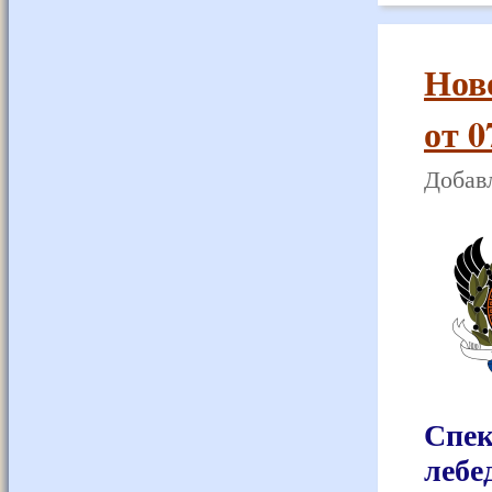
Нов
от 0
Добавл
Спек
леб