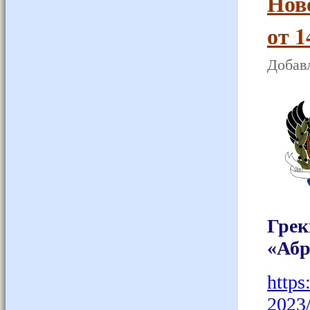
Нов
от 1
Добавл
Гре
«Абр
https
2023