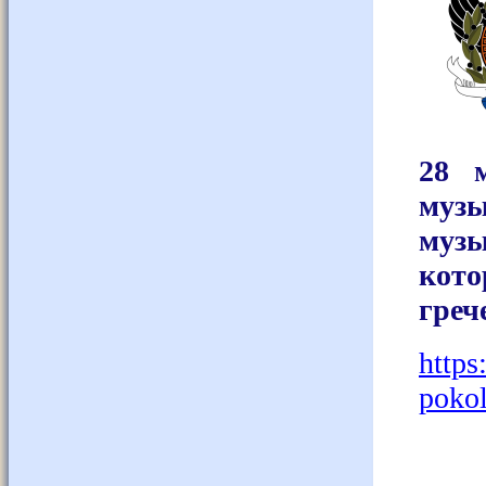
28 
музы
муз
кот
греч
https
pokol