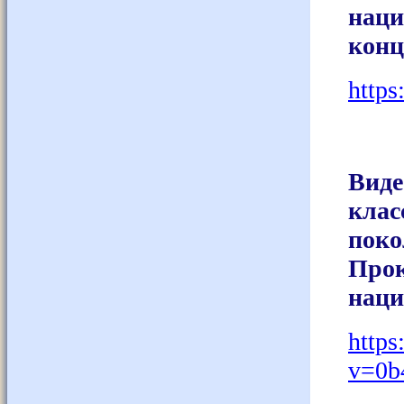
нац
конц
https
Вид
кла
пок
Про
наци
http
v=0b