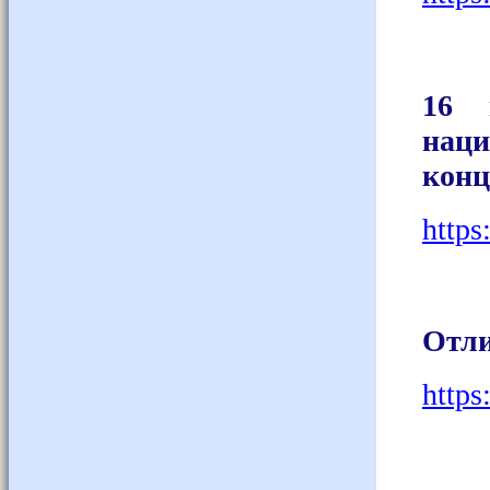
16 
нац
конц
https
Отли
https