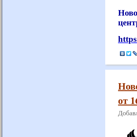
Ново
цент
http
Нов
от 1
Добавл