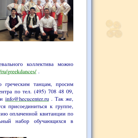
вального коллектива можно
/ru/greekdances/
.
о греческим танцам, просим
нтра по тел. (495) 708 48 09,
и
info@hecucenter.ru
. Так же,
тся присоединиться к группе,
пию оплаченной квитанции по
льный набор обучающихся в