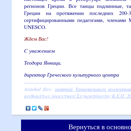
регионов Греции. Все танцы подлинные, т
Греции на протяжении последних 200-3
сертифицированными педагогами, членами 
UNESCO.
Ждем Вас!
C
уважением
Теодора Янници,
директор Греческого культурного центра
Attached files:
занятий Танцевального коллекти
μαθημάτων χορευτικού Συγκροτήματος Κ.Ε.Π. 20
Вернуться в основно