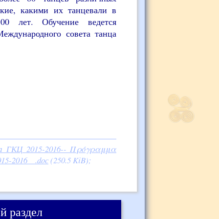
акие, какими их танцевали в
00 лет. Обучение ведется
Международного совета танца
ва ГКЦ_2015-2016-- Πρόγραμμα
15-2016__.doc
(250.5 KiB);
й раздел