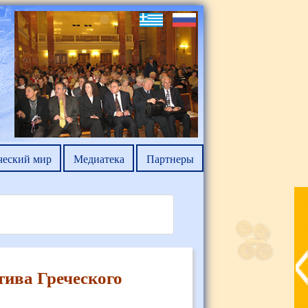
ческий мир
Медиатека
Партнеры
тива Греческого