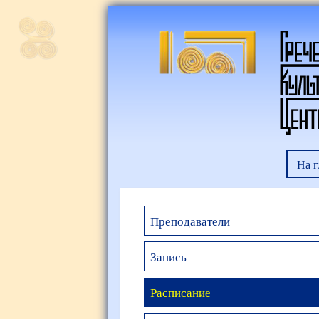
На 
Преподаватели
Запись
Расписание