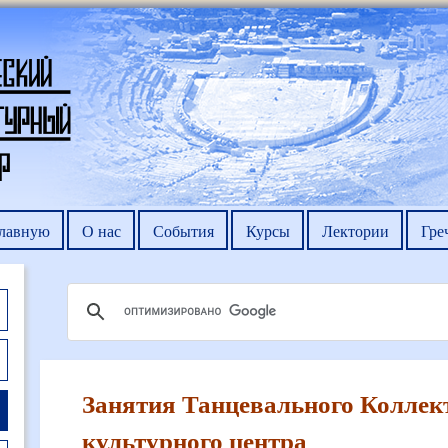
главную
О нас
События
Курсы
Лектории
Гре
Занятия Танцевального Коллек
культурного центра