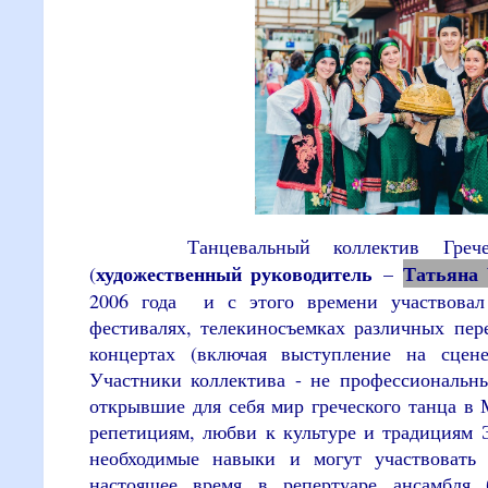
Танцевальный коллектив Греческо
художественный руководитель
Татьяна
(
–
2006 года и с этого времени участвовал
фестивалях, телекиносъемках различных пер
концертах (включая выступление на сцен
Участники коллектива - не профессиональн
открывшие для себя мир греческого танца в 
репетициям, любви к культуре и традициям 
необходимые навыки и могут участвовать 
настоящее время в репертуаре ансамбля 