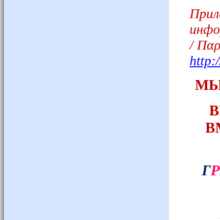
При
инфо
/
Παρ
http:
МЫ
В
В
Г
Р