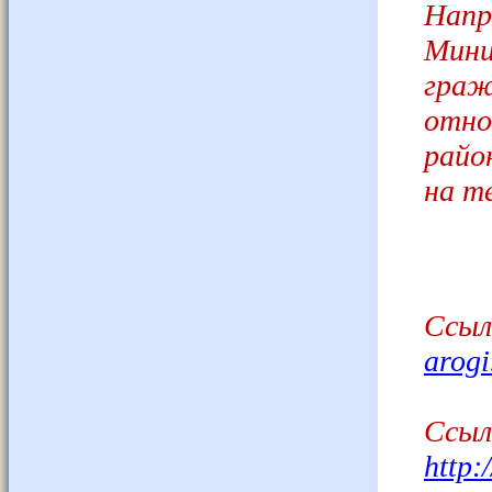
Напр
Мин
граж
отно
райо
на т
Ссыл
arogi
Ссыл
http: