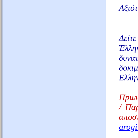
Αξιότ
Δείτε
Έλλη
δυνα
δοκι
Ελλη
Прил
/
Παρ
αποσ
arogi