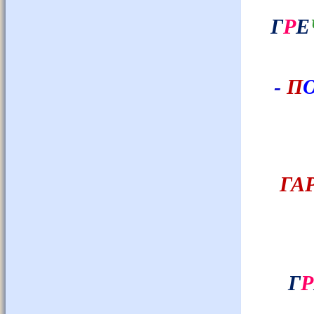
Г
Р
Е
-
П
ГА
Г
Р