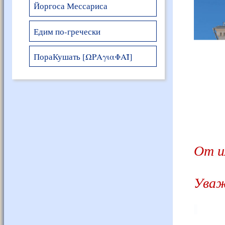
Йоргоса Мессариса
Едим по-гречески
ПораКушать [ΩΡΑγιαΦΑΪ]
От и
Уваж