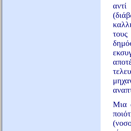
αντί
(διά
καλλ
τους
δημ
εκσ
αποτ
τελε
μηχ
αναπ
Μια 
ποι
(νοσ