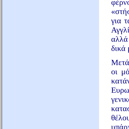
φέρν
«στήσ
για 
Αγγλί
αλλά
δικά 
Μετά 
οι μ
κατά
Ευρωπ
γενι
κατα
θέλο
υπάρ