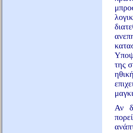
μπρο
λογι
διατ
ανεπ
κατα
Υποψ
της 
ηθι
επιχ
μαγκι
Αν δ
πορε
ανάπτ