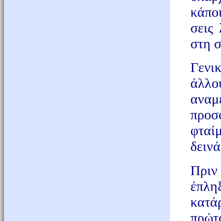
κάπο
σεις
στη σ
Γενι
άλλο
αναμ
προσ
φταί
δεινά
Πριν
έπλη
κατά
πρώτ