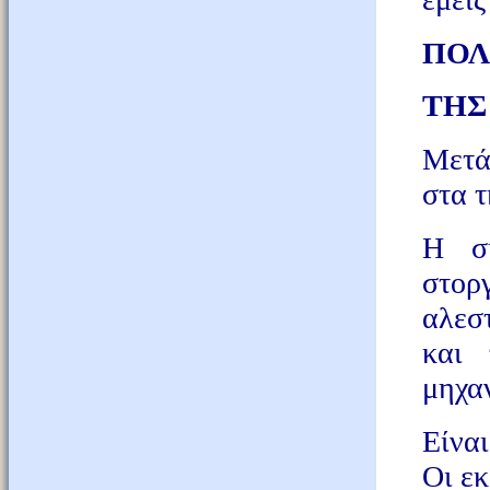
ΠΟΛ
ΤΗΣ
Μετά
στα τ
Η σ
στοργ
αλεσ
και 
μηχα
Είνα
Οι εκ