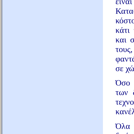
είνα
Κατα
κόστ
κάτι
και 
τους
φαντ
σε χώ
Όσο 
των 
τεχνο
κανέ
Όλα 