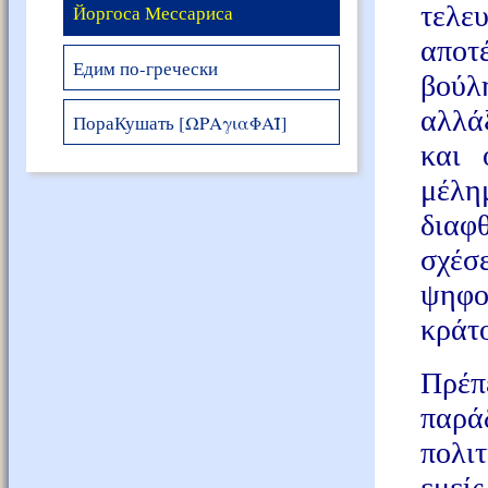
τελε
Йоргоса Мессариса
απο
Едим по-гречески
βούλ
αλλά
ПораКушать [ΩΡΑγιαΦΑΪ]
και 
μέλη
διαφ
σχέσ
ψηφο
κράτ
Πρέπ
παρά
πολι
εμείς