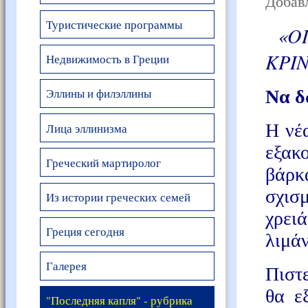
Добавл
Туристические программы
«Ο
ΚΡΙ
Недвижимость в Греции
Эллины и филэллины
Να δ
H νέ
Лица эллинизма
εξακ
Греческий мартиролог
βάρκα
σχισ
Из истории греческих семей
χρει
Греция сегодня
λιμάν
Галерея
Πιστ
θα ε
"Последняя капля" - рубрика