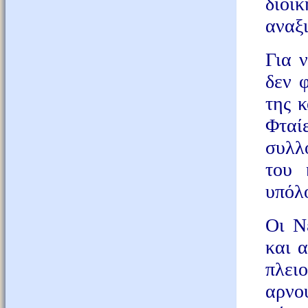
διοί
αναξι
Για 
δεν φ
της 
Φταί
συλλ
του 
υπόλο
Οι Ν
και 
πλει
αρνο