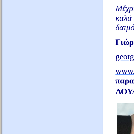
Μέχρι
καλά
δαιμό
Γιώρ
geor
www.
παρ
ΛΟΥ