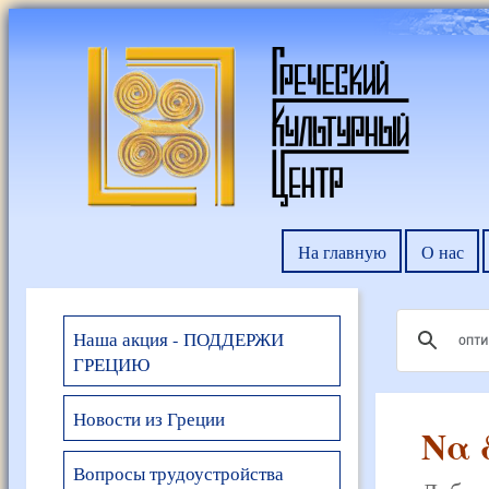
На главную
О нас
Наша акция - ПОДДЕРЖИ
ГРЕЦИЮ
Новости из Греции
Να 
Вопросы трудоустройства