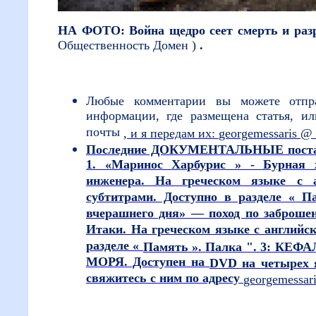
НА ФОТО: Война щедро сеет смерть и ра
Общественность
Домен )
.
Любые комментарии вы можете отпра
информации, где размещена статья, и
почты
, и я передам их:
georgemessaris
@
Последние ДОКУМЕНТАЛЬНЫЕ постано
1. «Маринос Харбурис » - Бурная 
инженера. На греческом языке с 
субтитрами. Доступно в разделе « П
вчерашнего дня» — поход по заброше
Итаки. На греческом языке с английс
разделе «
Память ».
Палка
". 3: КЕФ
МОРЯ. Доступен на
DVD
на четырех 
свяжитесь с ним по адресу
georgemessar