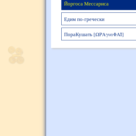
Йоргоса Мессариса
Едим по-гречески
ПораКушать [ΩΡΑγιαΦΑΪ]