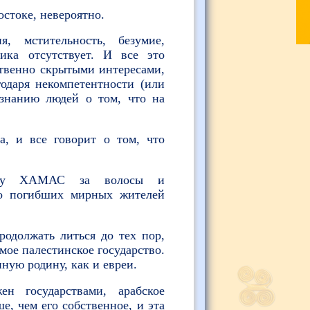
остоке, невероятно.
, мстительность, безумие,
гика отсутствует. И все это
твенно скрытыми интересами,
годаря некомпетентности (или
знанию людей о том, что на
а, и все говорит о том, что
атаку ХАМАС за волосы и
ло погибших мирных жителей
родолжать литься до тех пор,
мое палестинское государство.
ную родину, как и евреи.
н государствами, арабское
ше, чем его собственное, и эта