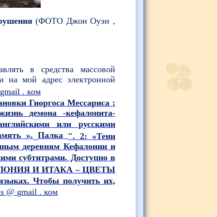
зрушения
(ФОТО Джон
Оуэн ,
влять в средства массовой
ли на мой адрес электронной
gmail
.
ком
вки Гиоргоса Мессариса :
жизнь демона -кефалонита-
английскими или русскими
амять ».
Палка
". 2: «Тени
нным деревням Кефалонии и
кими субтитрами. Доступно в
АЛОНИЯ И ИТАКА – ЦВЕТЫ
языках. Чтобы получить их,
is
@
gmail
.
ком