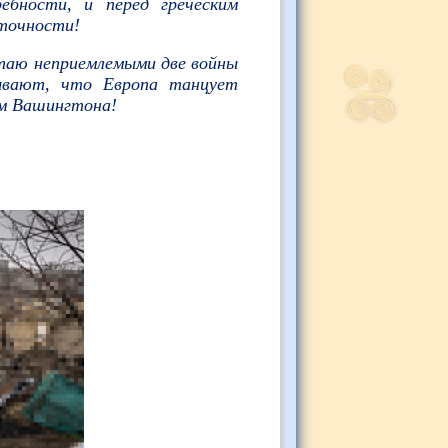
ебности, и перед греческим
точности!
итаю неприемлемыми две войны
ывают, что Европа танцует
ом Вашингтона!