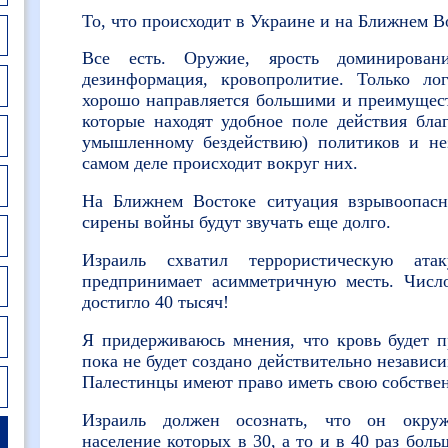
То, что происходит в Украине и на Ближнем В
Все есть. Оружие, ярость доминирования
дезинформация, кровопролитие. Только ло
хорошо направляется большими и преимущес
которые находят удобное поле действия бла
умышленному бездействию) политиков и не
самом деле происходит вокруг них.
На Ближнем Востоке ситуация взрывоопасн
сирены войны будут звучать еще долго.
Израиль схватил террористическую 
предпринимает асимметричную месть. Чис
достигло 40 тысяч!
Я придерживаюсь мнения, что кровь будет п
пока не будет создано действительно независи
Палестинцы имеют право иметь свою собствен
Израиль должен осознать, что он окруже
население которых в 30, а то и в 40 раз боль