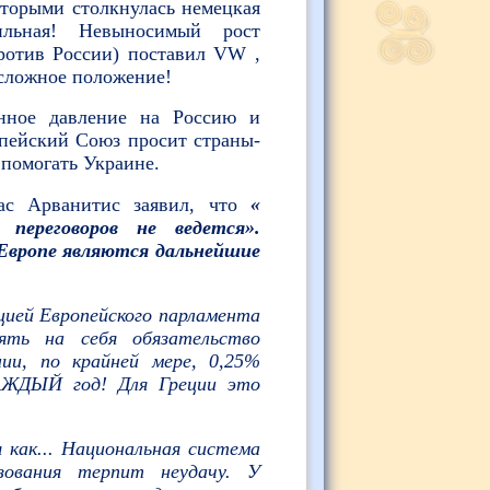
оторыми столкнулась немецкая
ильная! Невыносимый рост
против России) поставил VW
,
 сложное положение!
енное давление на Россию и
опейский Союз просит страны-
 помогать Украине.
ас Арванитис заявил, что
«
 переговоров не ведется».
Европе являются дальнейшие
цией Европейского парламента
ять на себя обязательство
ии, по крайней мере, 0,25%
КАЖДЫЙ год! Для Греции это
 как... Национальная система
зования терпит неудачу. У