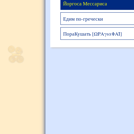
Йоргоса Мессариса
Едим по-гречески
ПораКушать [ΩΡΑγιαΦΑΪ]