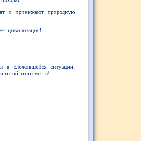
рят и принижают природную
вует цивилизация!
ты в сложившейся ситуации,
истотой этого места!