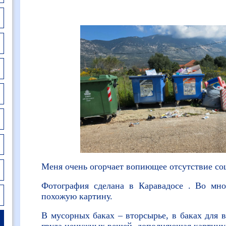
Меня очень огорчает вопиющее отсутствие со
Фотография сделана в Каравадосе . Во мн
похожую картину.
В мусорных баках – вторсырье, в баках для в
груда ненужных вещей, дополняющая картину