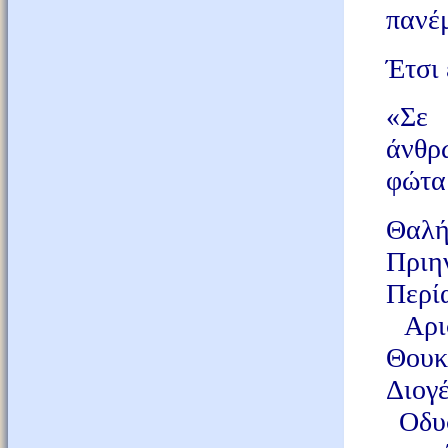
πανέ
Έτσι 
«Σε 
άνθρ
φώτα 
Θαλή
Πριη
Περί
Αρισ
Θουκ
Διογ
Οδυσ