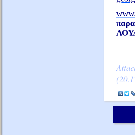
www.
παρ
ΛΟΥ
Atta
(20.1