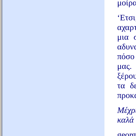
μοίρα
‘Ετσ
αχαρ
μια 
αδυν
πόσο
μας.
ξέρο
τα δ
προκ
Μέχρι
καλά 
geor