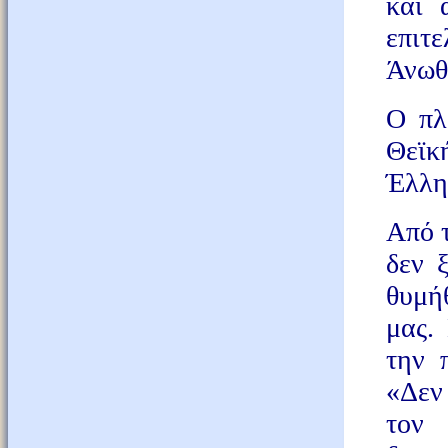
και 
επιτ
Άνωθ
Ο πλ
Θεϊκ
Έλλην
Από 
δεν 
θυμήθ
μας.
την 
«Δεν 
τον 