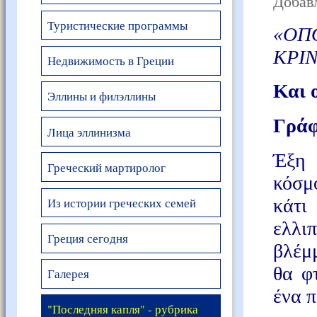
Добавл
Туристические программы
«
ΟΠ
ΚΡΙΝ
Недвижимость в Греции
Και 
Эллины и филэллины
Γράφ
Лица эллинизма
Έξη 
Греческий мартиролог
κόσμ
Из истории греческих семей
κάτι
ελλιπ
Греция сегодня
βλέμ
θα φ
Галерея
ένα π
"Последняя капля" - рубрика