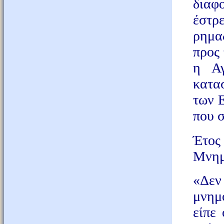
διαφ
έστρ
ρημα
προς 
η Αγ
κατα
των Ε
που 
Έτος
Μνημ
«Δεν
μνημ
είπε