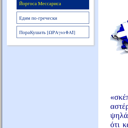
Йоргоса Мессариса
Едим по-гречески
ПораКушать [ΩΡΑγιαΦΑΪ]
«σκέ
αστέ
ψηλά,
ότι 