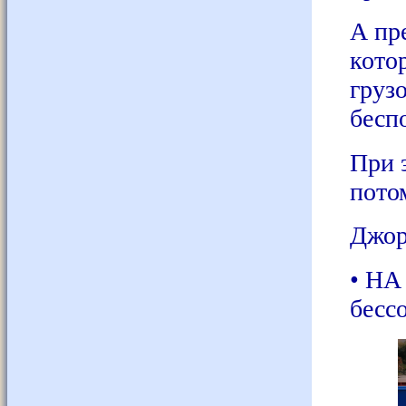
А пр
кото
груз
бесп
При 
пото
Джор
• НА
бесс