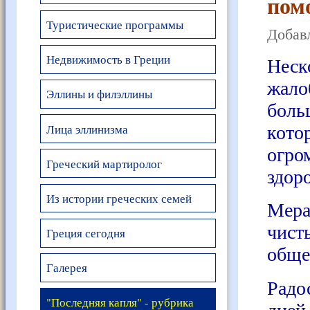
пом
Туристические программы
Добавл
Недвижимость в Греции
Неск
жало
Эллины и филэллины
боль
Лица эллинизма
кото
огро
Греческий мартиролог
здор
Из истории греческих семей
Мера
чист
Греция сегодня
общес
Галерея
Радо
"Последняя капля" - рубрика