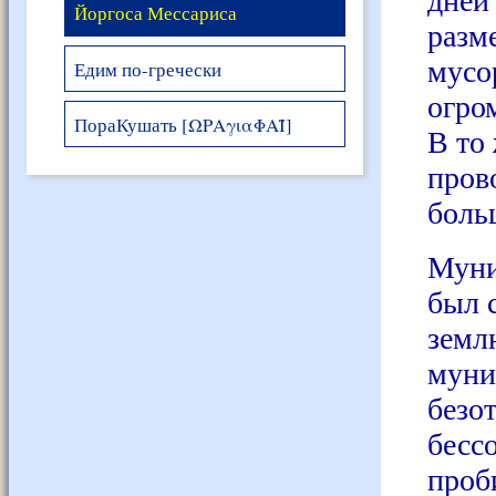
дней
Йоргоса Мессариса
разм
мусо
Едим по-гречески
огро
ПораКушать [ΩΡΑγιαΦΑΪ]
В то
пров
боль
Муни
был 
земл
муни
безо
бесс
проб