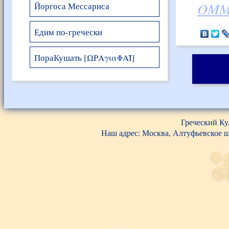
OMMA
Йоргоса Мессариса
Едим по-гречески
ПораКушать [ΩΡΑγιαΦΑΪ]
Греческий Ку
Наш адрес: Москва, Алтуфьевское шос