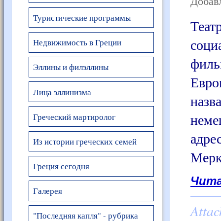
Добавл
Туристические программы
Теа
соци
Недвижимость в Греции
фил
Эллины и филэллины
Евро
Лица эллинизма
назв
нем
Греческий мартиролог
адр
Из истории греческих семей
Мерк
Греция сегодня
Чита
Галерея
Atta
"Последняя капля" - рубрика