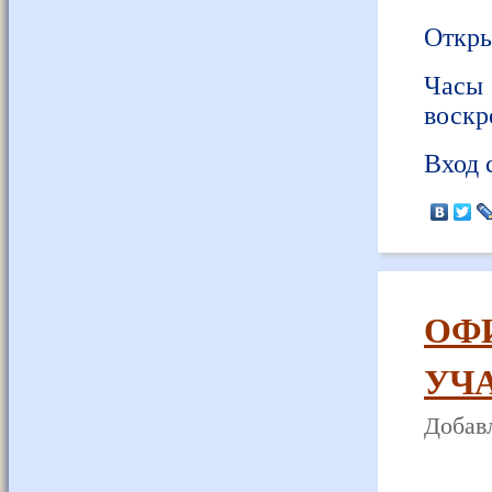
Откры
Часы
воскре
Вход 
ОФ
УЧА
Добавл