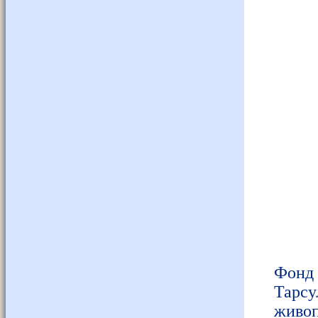
Фонд 
Тарс
живо