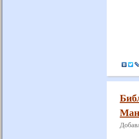
Биб
Ман
Добавл