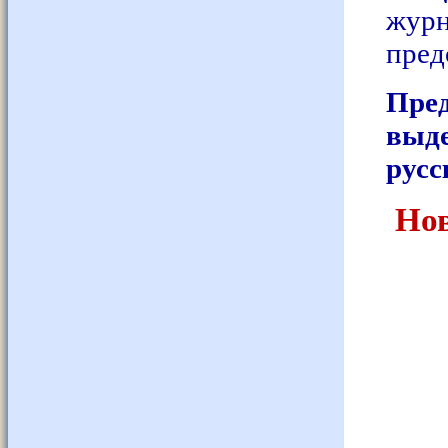
журн
пред
Пре
выде
русс
Н
о