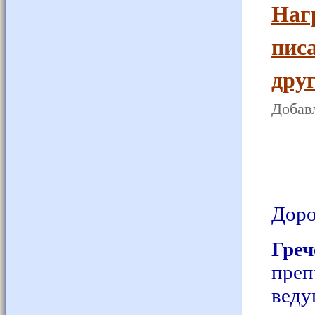
Наг
пис
дру
Добавл
Доро
Гре
пре
вед