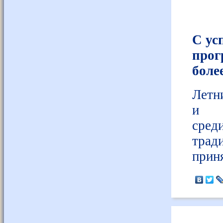
С ус
прог
боле
Летн
и К
сред
трад
приня