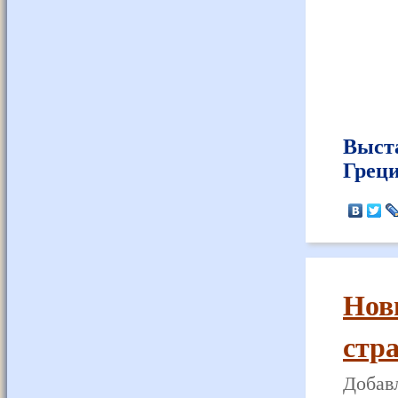
Выст
Грец
Нов
стр
Добавл