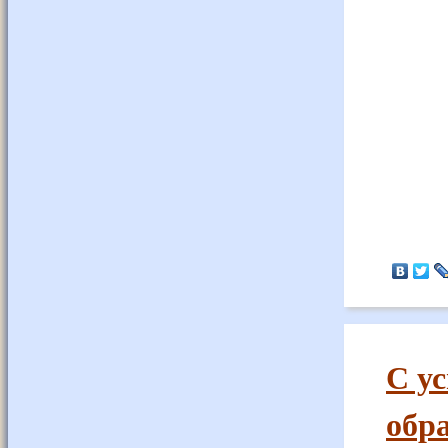
С у
обр