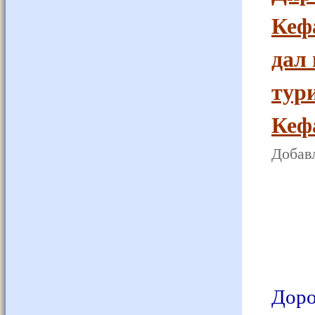
Кеф
дал
тури
Кеф
Добавл
Доро