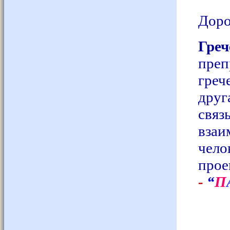
Доро
Гре
пре
гре
дру
свя
взаи
чело
про
-
“
Π