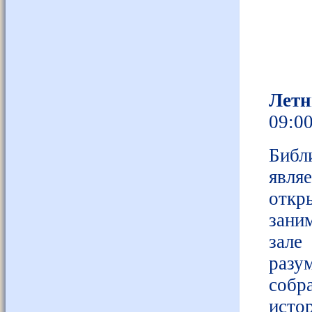
Летн
09:0
Библ
явля
откр
зани
зале
разу
собр
исто