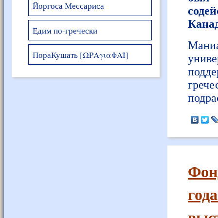
Йоргоса Мессариса
соде
Кана
Едим по-гречески
Мани
ПораКушать [ΩΡΑγιαΦΑΪ]
унив
подде
греч
подра
Фонд
года
выс