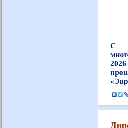
С б
мног
2026
прош
«Эвр
Дире