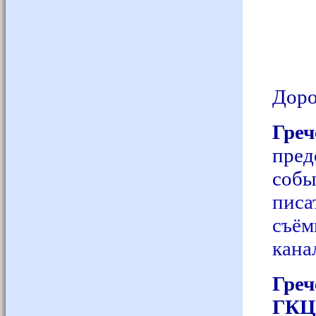
Доро
Гре
пре
со
пис
съё
кана
Гр
ГКЦ