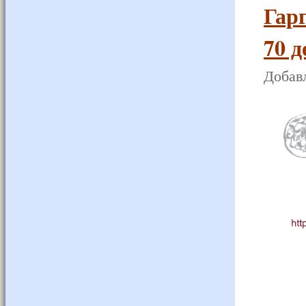
Гарг
70 д
Добавл