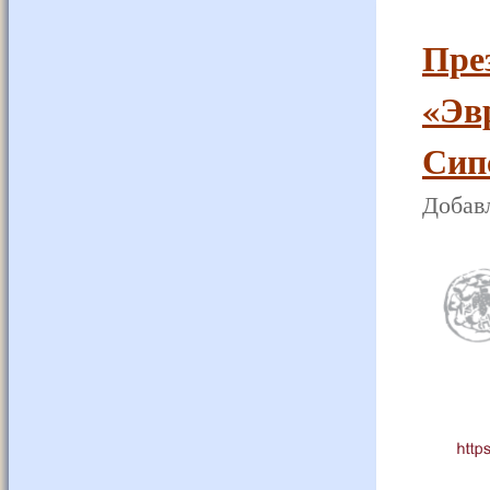
Пре
«Эв
Сипс
Добавл