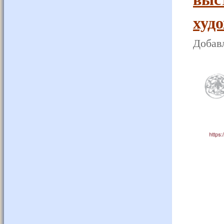
худ
Добавл