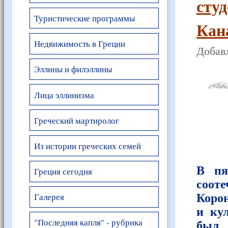
сту
Туристические программы
Кан
Недвижимость в Греции
Добавл
Эллины и филэллины
Лица эллинизма
Греческий мартиролог
Из истории греческих семей
В пя
Греция сегодня
соот
Галерея
Корон
и ку
"Последняя капля" - рубрика
был 