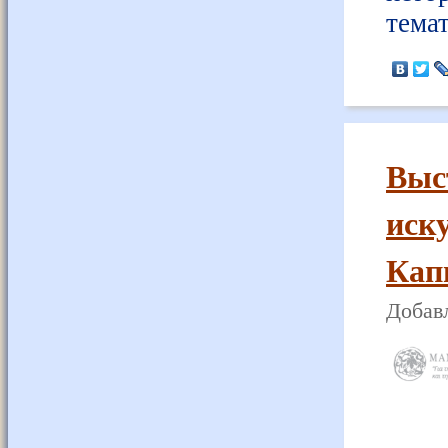
тема
Выс
иск
Кап
Добавл