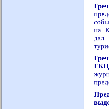
Гре
пре
соб
на К
дал
тури
Гр
ГКЦ
журн
пред
Пре
выде