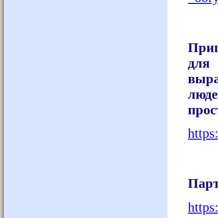
Приг
для
выр
люд
прос
https
Парт
https