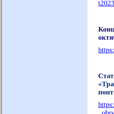
t2023
Конц
октя
https
С
та
«Тр
понт
https
_obry