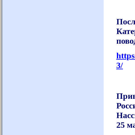
Посл
Кате
пово
http
3/
При
Рос
Насс
25 м