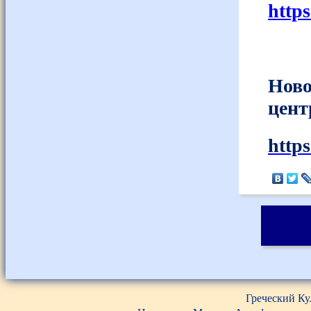
http
Ново
цент
http
Греческий Ку