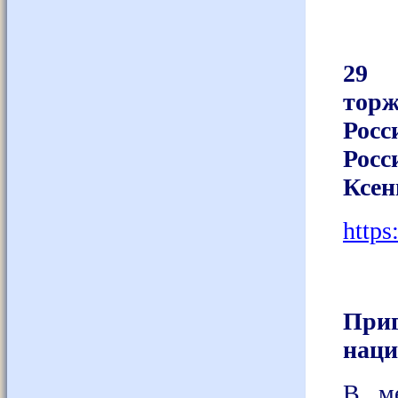
29 
торж
Рос
Росс
Ксен
https
При
наци
В ме