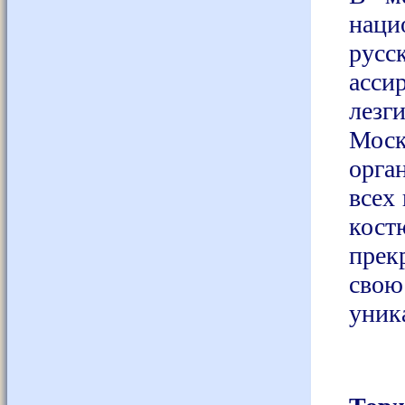
наци
русс
асси
лезг
Мос
орга
всех
кост
прек
сво
уник