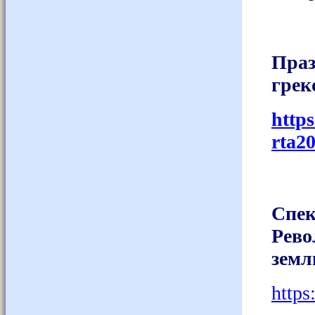
Праз
грек
http
rta20
Спек
Рево
земл
http