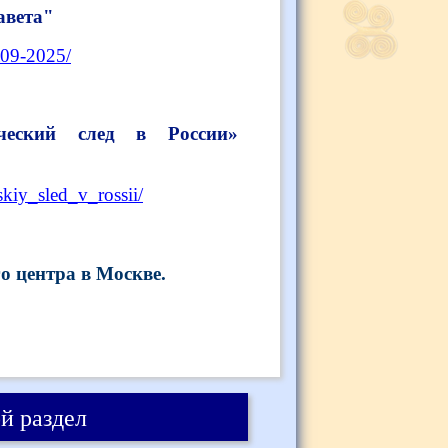
авета"
a09-2025/
еческий след в России»
kiy_sled_v_rossii/
о центра в Москве.
й раздел