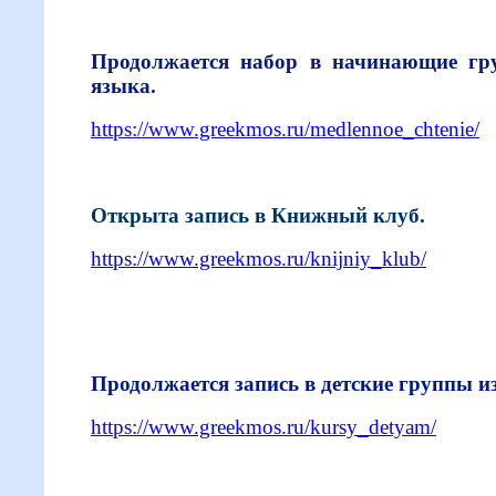
Продолжается набор в начинающие гру
языка.
https://www.greekmos.ru/medlennoe_chtenie/
Открыта запись в Книжный клуб.
https://www.greekmos.ru/knijniy_klub/
Продолжается запись в детские группы и
https://www.greekmos.ru/kursy_detyam/