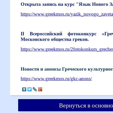
Открыта запись на курс "Язык Нового З
https://www.greekmos.ru/yazik_novogo_zavet
II Всероссийский фотоконкурс «Гр
Московского общества греков.
https://www.greekmos.ru/2fotokonkurs_greches
Новости и анонсы Греческого культурног
https://www.greekmos.ru/gkc-anons/
Вернуться в основно