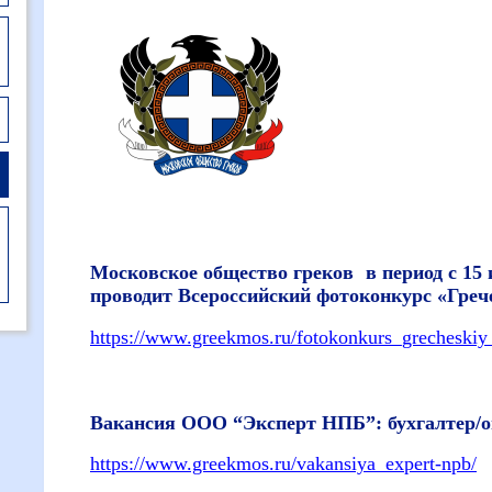
Московское общество греков в период с 15 
проводит Всероссийский фотоконкурс «Грече
https://www.greekmos.ru/fotokonkurs_grecheskiy_
Вакансия ООО “Эксперт НПБ”: бухгалтер/о
https://www.greekmos.ru/vakansiya_expert-npb/