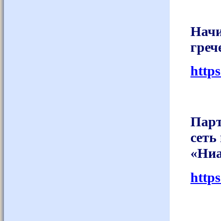
Начи
греч
http
Парт
сеть
«Ниа
http