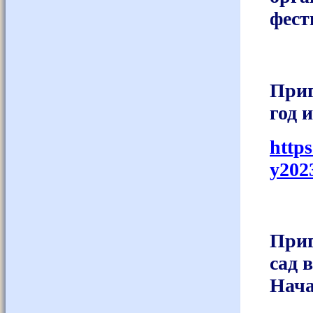
фест
Приг
год 
http
y202
Приг
сад 
Нача