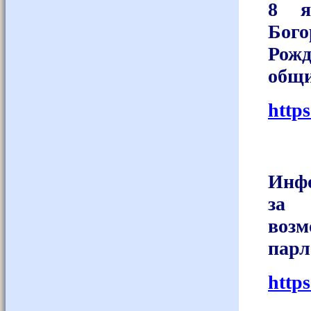
8 я
Бог
Рож
общ
http
Инфо
за 
возм
парл
http