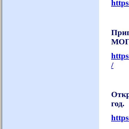
http
Приг
МОГ
http
/
Откр
год.
http