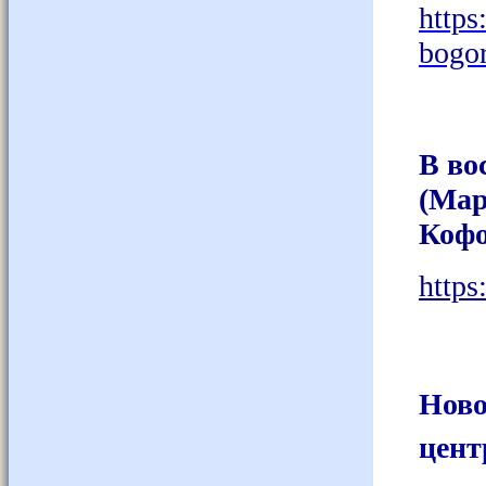
http
bogor
В во
(Мар
Кофо
http
Ново
цент