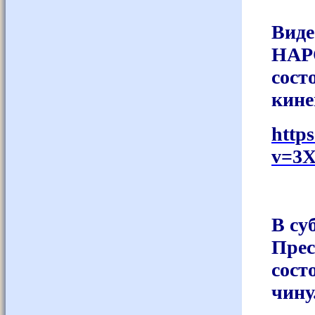
Виде
НАР
сост
кине
http
v=3X
В су
Прес
сост
чину